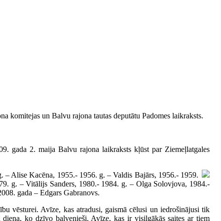
ona komitejas un Balvu rajona tautas deputātu Padomes laikraksts.
. gada 2. maija Balvu rajona laikraksts kļūst par Ziemeļlatgales
g. – Alise Kacēna, 1955.- 1956. g. – Valdis Bajārs, 1956.- 1959.
979. g. – Vitālijs Sanders, 1980.- 1984. g. – Olga Solovjova, 1984.-
 2008. gada – Edgars Gabranovs.
vēsturei. Avīze, kas atradusi, gaismā cēlusi un iedrošinājusi tik
iena, ko dzīvo balvenieši. Avīze, kas ir visilgākās saites ar tiem