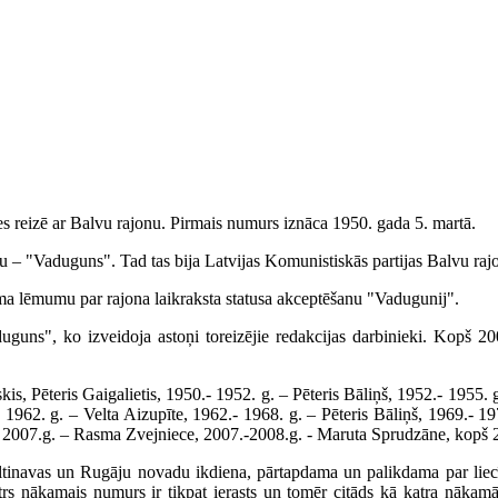
s reizē ar Balvu rajonu. Pirmais numurs iznāca 1950. gada 5. martā.
u – "Vaduguns". Tad tas bija Latvijas Komunistiskās partijas Balvu raj
ma lēmumu par rajona laikraksta statusa akceptēšanu "Vadugunij".
s", ko izveidoja astoņi toreizējie redakcijas darbinieki. Kopš 2009
s, Pēteris Gaigalietis, 1950.- 1952. g. – Pēteris Bāliņš, 1952.- 1955. 
.- 1962. g. – Velta Aizupīte, 1962.- 1968. g. – Pēteris Bāliņš, 1969.- 1
- 2007.g. – Rasma Zvejniece, 2007.-2008.g. - Maruta Sprudzāne, kopš
inavas un Rugāju novadu ikdiena, pārtapdama un palikdama par liecību 
rs nākamais numurs ir tikpat ierasts un tomēr citāds kā katra nākamā d