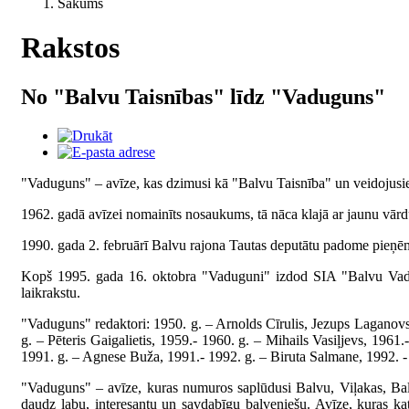
Sākums
Rakstos
No "Balvu Taisnības" līdz "Vaduguns"
"Vaduguns" – avīze, kas dzimusi kā "Balvu Taisnība" un veidojusie
1962. gadā avīzei nomainīts nosaukums, tā nāca klajā ar jaunu vārd
1990. gada 2. februārī Balvu rajona Tautas deputātu padome pieņē
Kopš 1995. gada 16. oktobra "Vaduguni" izdod SIA "Balvu Vadugun
laikrakstu.
"Vaduguns" redaktori: 1950. g. – Arnolds Cīrulis, Jezups Laganovski
g. – Pēteris Gaigalietis, 1959.- 1960. g. – Mihails Vasiļjevs, 1961
1991. g. – Agnese Buža, 1991.- 1992. g. – Biruta Salmane, 1992. 
"Vaduguns" – avīze, kuras numuros saplūdusi Balvu, Viļakas, Balt
daudz labu, interesantu un savdabīgu balveniešu. Avīze, kuras kat