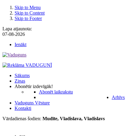
Skip to Menu
Skip to Content
Skip to Footer
Lapa atjaunota:
07-08-2026
Ienākt
Sākums
Ziņas
Abonēt
ir izdevīgāk!
Abonēt laikrakstu
Arhīvs
Vaduguns Vēsture
Kontakti
Vārdadienas šodien:
Mudīte, Vladislava, Vladislavs