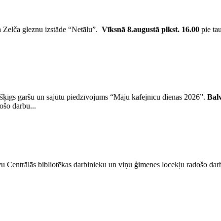
a Zelča gleznu izstāde “Netālu”.
Vīksnā
8.augustā plkst. 16.00
pie ta
šķīgs garšu un sajūtu piedzīvojums “Māju kafejnīcu dienas 2026”.
Bal
ošo darbu...
u Centrālās bibliotēkas darbinieku un viņu ģimenes locekļu radošo darb