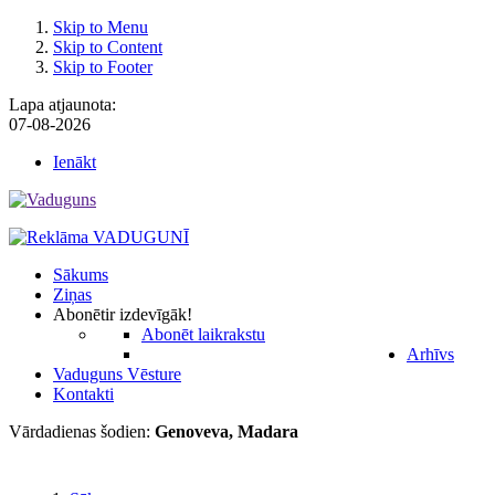
Skip to Menu
Skip to Content
Skip to Footer
Lapa atjaunota:
07-08-2026
Ienākt
Sākums
Ziņas
Abonēt
ir izdevīgāk!
Abonēt laikrakstu
Arhīvs
Vaduguns Vēsture
Kontakti
Vārdadienas šodien:
Genoveva, Madara