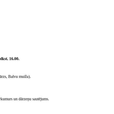
lkst. 16.00.
ārzs, Balvu muiža).
murkumurs un dārzeņu sautējums.