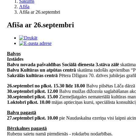
Sākums
Afiša
Afiša ar 26.septembri
Afiša ar 26.septembri
Balvos
Izstādes
Balvu novada pašvaldības Sociālā dienesta 3.stāva zālē
skatāma 
Balvu Kultūras un atpūtas centrā
skatāma radošās apvienības “Pi
Sakrālās kultūras centrā
Pētera Džigura 70. dzīves jubilejas grafi
26.septembrī no plkst. 15.30 līdz 18.00
Balvu pilsētas Lāča dārzā a
30.septembrī plkst. 12.00
Balvu muižas dižozola saglabāšanas akci
30.septembrī plkst. 15.00
Ziemeļlatgales nemateriālā kultūras man
1.oktobrī plkst. 10.00
mājas aptieciņas kursi, speciālista konsultā
Balvu pagastā
27.septembrī plkst. 10.00
pie Naudaskalna ezeriņa visi laipni aic
Bērzkalnes pagastā
Rubeņu saietu namā pirmdienās - rokdarbu nodarbības.