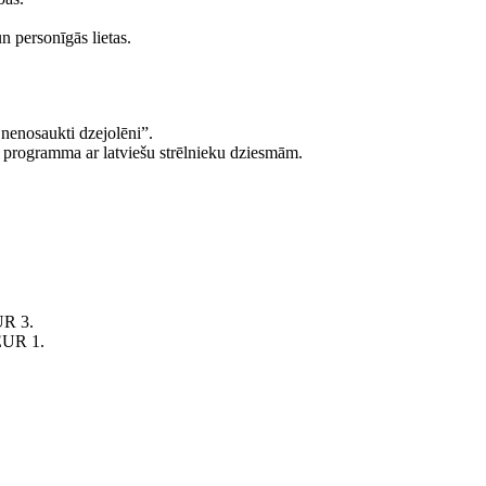
 personīgās lietas.
 nenosaukti dzejolēni”.
 programma ar latviešu strēlnieku dziesmām.
UR 3.
 EUR 1.