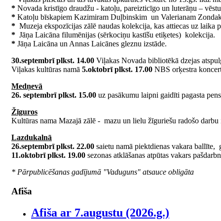
*
Novada kristīgo draudžu - katoļu, pareizticīgo un luterāņu – vēstu
*
Katoļu bīskapiem Kazimiram Duļbinskim un Valerianam Zondakam v
*
Muzeja ekspozīcijas zālē naudas kolekcija, kas attiecas uz laika
*
Jāņa Laicāna filumēnijas (sērkociņu kastīšu etiķetes) kolekcija.
*
Jāņa Laicāna un Annas Laicānes gleznu izstāde.
30.septembrī plkst. 14.00
Viļakas Novada bibliotēkā dzejas atspulg
Viļakas kultūras namā
5.oktobrī plkst. 17.00
NBS orķestra koncerts
Medņevā
26. septembrī plkst. 15.00
uz pasākumu laipni gaidīti pagasta pens
Žīguros
Kultūras nama Mazajā zālē - mazu un lielu žīguriešu radošo darb
Lazdukalnā
26.septembrī plkst. 22.00
saietu namā piektdienas vakara ballīte,
11.oktobrī plkst. 19.00
sezonas atklāšanas atpūtas vakars pašdarb
* Pārpublicēšanas gadījumā "Vaduguns" atsauce obligāta
Afiša
Afiša ar 7.augustu (2026.g.)