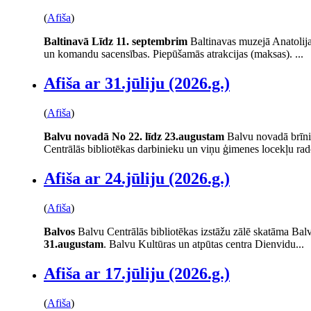
(
Afiša
)
Baltinavā
Līdz 11. septembrim
Baltinavas muzejā Anatolij
un komandu sacensības. Piepūšamās atrakcijas (maksas). ...
Afiša ar 31.jūliju (2026.g.)
(
Afiša
)
Balvu novadā
No 22. līdz 23.augustam
Balvu novadā brīni
Centrālās bibliotēkas darbinieku un viņu ģimenes locekļu rad
Afiša ar 24.jūliju (2026.g.)
(
Afiša
)
Balvos
Balvu Centrālās bibliotēkas izstāžu zālē skatāma Balv
31.augustam
. Balvu Kultūras un atpūtas centra Dienvidu...
Afiša ar 17.jūliju (2026.g.)
(
Afiša
)