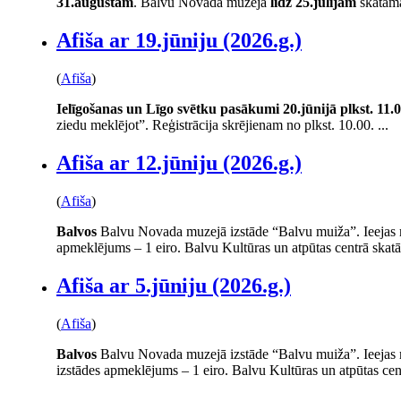
31.augustam
. Balvu Novada muzejā
līdz 25.jūlijam
skatāma
Afiša ar 19.jūniju (2026.g.)
(
Afiša
)
Ielīgošanas un Līgo svētku pasākumi
20.jūnijā plkst. 11.
ziedu meklējot”. Reģistrācija skrējienam no plkst. 10.00. ...
Afiša ar 12.jūniju (2026.g.)
(
Afiša
)
Balvos
Balvu Novada muzejā izstāde “Balvu muiža”. Ieejas m
apmeklējums – 1 eiro. Balvu Kultūras un atpūtas centrā skatā
Afiša ar 5.jūniju (2026.g.)
(
Afiša
)
Balvos
Balvu Novada muzejā izstāde “Balvu muiža”. Ieejas m
izstādes apmeklējums – 1 eiro. Balvu Kultūras un atpūtas cent