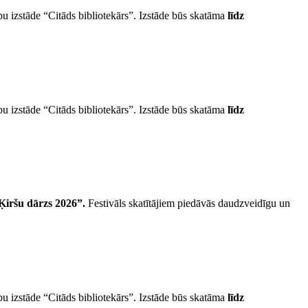
u izstāde “Citāds bibliotekārs”. Izstāde būs skatāma
līdz
u izstāde “Citāds bibliotekārs”. Izstāde būs skatāma
līdz
“Ķiršu dārzs 2026”.
Festivāls skatītājiem piedāvās daudzveidīgu un
u izstāde “Citāds bibliotekārs”. Izstāde būs skatāma
līdz