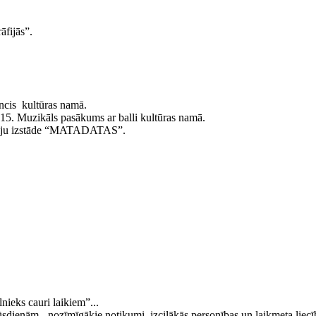
āfijās”.
ncis kultūras namā.
5. Muzikāls pasākums ar balli kultūras namā.
āfiju izstāde “MATADATAS”.
ieks cauri laikiem”...
ūsdienām - nozīmīgākie notikumi, izcilākās personības un laikmeta liecī