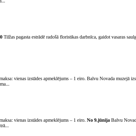
...
00
Tilžas pagasta estrādē radošā floristikas darbnīca, gaidot vasaras saul
aksa: vienas izstādes apmeklējums – 1 eiro. Balvu Novada muzejā izst
ma...
aksa: vienas izstādes apmeklējums – 1 eiro.
No 9.jūnija
Balvu Novada
rā...