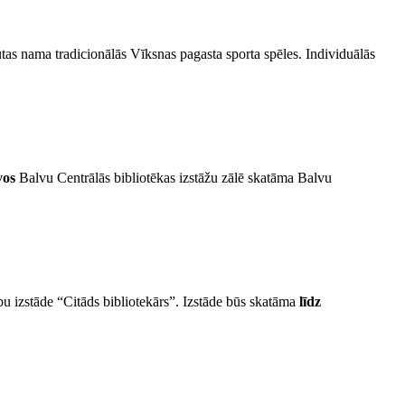
utas nama tradicionālās Vīksnas pagasta sporta spēles. Individuālās
vos
Balvu Centrālās bibliotēkas izstāžu zālē skatāma Balvu
u izstāde “Citāds bibliotekārs”. Izstāde būs skatāma
līdz