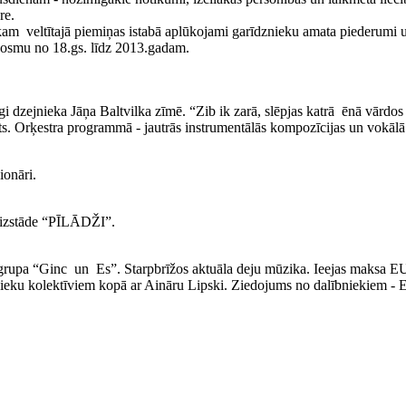
re.
eltītajā piemiņas istabā aplūkojami garīdznieku amata piederumi un
 posmu no 18.gs. līdz 2013.gadam.
i dzejnieka Jāņa Baltvilka zīmē. “Zib ik zarā, slēpjas katrā ēnā vārdos
. Orķestra programmā - jautrās instrumentālās kompozīcijas un vokālā
ionāri.
u izstāde “PĪLĀDŽI”.
 grupa “Ginc un Es”. Starpbrīžos aktuāla deju mūzika. Ieejas maksa E
nieku kolektīviem kopā ar Aināru Lipski. Ziedojums no dalībniekiem -