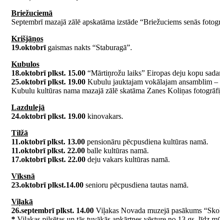
Briežuciemā
Septembrī mazajā zālē apskatāma izstāde “Briežuciems senās fotogr
Krišjāņos
19.oktobrī
gaismas nakts “Staburagā”.
Kubulos
18.oktobrī plkst. 15.00
“Mārtiņrožu laiks” Eiropas deju kopu sada
25.oktobrī plkst. 19.00
Kubulu jauktajam vokālajam ansamblim – 1
Kubulu kultūras nama mazajā zālē skatāma Zanes Koliņas fotogr
Lazdulejā
24.oktobrī plkst. 19.00
kinovakars.
Tilžā
11.oktobrī plkst. 13.00
pensionāru pēcpusdiena kultūras namā.
11.oktobrī plkst. 22.00
balle kultūras namā.
17.oktobrī plkst. 22.00
deju vakars kultūras namā.
Vīksnā
23.oktobrī plkst.14.00
senioru pēcpusdiena tautas namā.
Viļakā
26.septembrī plkst. 14.00
Viļakas Novada muzejā pasākums “Skoln
*
Viļakas pilsētas un tās tuvākās apkārtnes vēsture no 13.gs. līdz m