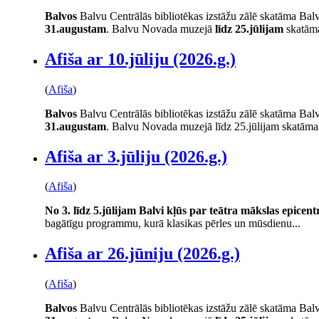
Balvos
Balvu Centrālās bibliotēkas izstāžu zālē skatāma Balv
31.augustam
. Balvu Novada muzejā
līdz 25.jūlijam
skatāma
Afiša ar 10.jūliju (2026.g.)
(
Afiša
)
Balvos
Balvu Centrālās bibliotēkas izstāžu zālē skatāma Balv
31.augustam
. Balvu Novada muzejā līdz 25.jūlijam skatāma.
Afiša ar 3.jūliju (2026.g.)
(
Afiša
)
No 3. līdz 5.jūlijam Balvi kļūs par teātra mākslas epicen
bagātīgu programmu, kurā klasikas pērles un mūsdienu...
Afiša ar 26.jūniju (2026.g.)
(
Afiša
)
Balvos
Balvu Centrālās bibliotēkas izstāžu zālē skatāma Balv