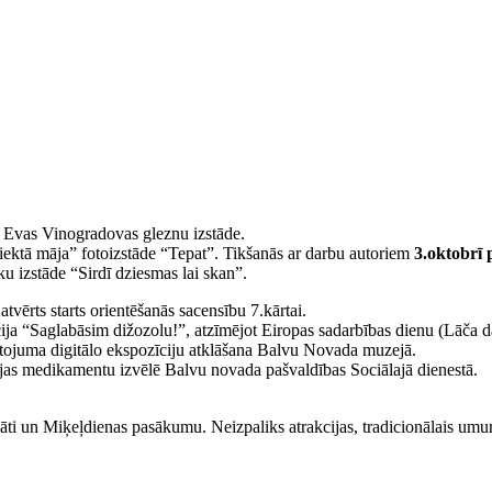
Evas Vinogradovas gleznu izstāde.
ektā māja” fotoizstāde “Tepat”. Tikšanās ar darbu autoriem
3.oktobrī p
ku izstāde “Sirdī dziesmas lai skan”.
tvērts starts orientēšanās sacensību 7.kārtai.
ja “Saglabāsim dižozolu!”, atzīmējot Eiropas sadarbības dienu (Lāča d
tojuma digitālo ekspozīciju atklāšana Balvu Novada muzejā.
cijas medikamentu izvēlē Balvu novada pašvaldības Sociālajā dienestā.
ināti un Miķeļdienas pasākumu. Neizpaliks atrakcijas, tradicionālais u