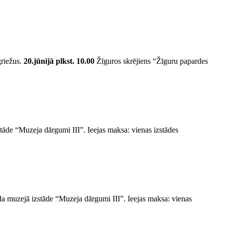
griežus.
20.jūnijā plkst. 10.00
Žīguros skrējiens “Žīguru papardes
āde “Muzeja dārgumi III”. Ieejas maksa: vienas izstādes
 muzejā izstāde “Muzeja dārgumi III”. Ieejas maksa: vienas