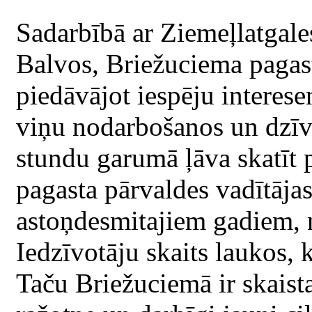
Sadarbībā ar Ziemeļlatgale
Balvos, Briežuciema pagast
piedāvājot iespēju interese
viņu nodarbošanos un dzīv
stundu garumā ļāva skatīt p
pagasta pārvaldes vadītājas 
astoņdesmitajiem gadiem, n
Iedzīvotāju skaits laukos, 
Taču Briežuciemā ir skaista