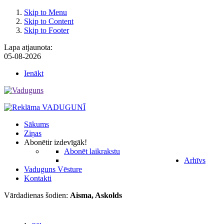
Skip to Menu
Skip to Content
Skip to Footer
Lapa atjaunota:
05-08-2026
Ienākt
Sākums
Ziņas
Abonēt
ir izdevīgāk!
Abonēt laikrakstu
Arhīvs
Vaduguns Vēsture
Kontakti
Vārdadienas šodien:
Aisma, Askolds