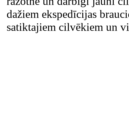
ražotne un darbīgi jauni ci
dažiem ekspedīcijas brauci
satiktajiem cilvēkiem un 