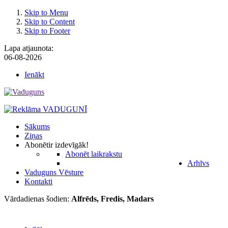
Skip to Menu
Skip to Content
Skip to Footer
Lapa atjaunota:
06-08-2026
Ienākt
Sākums
Ziņas
Abonēt
ir izdevīgāk!
Abonēt laikrakstu
Arhīvs
Vaduguns Vēsture
Kontakti
Vārdadienas šodien:
Alfrēds, Fredis, Madars