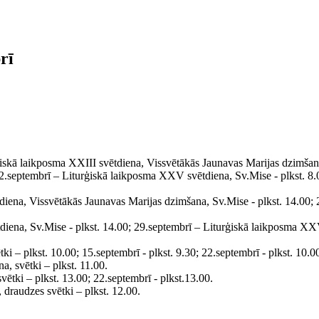
rī
ģiskā laikposma XXIII svētdiena, Vissvētākās Jaunavas Marijas dzimšana,
22.septembrī – Liturģiskā laikposma XXV svētdiena, Sv.Mise - plkst. 8
diena, Vissvētākās Jaunavas Marijas dzimšana, Sv.Mise - plkst. 14.00;
iena, Sv.Mise - plkst. 14.00; 29.septembrī – Liturģiskā laikposma XXV
 – plkst. 10.00; 15.septembrī - plkst. 9.30; 22.septembrī - plkst. 10.00
, svētki – plkst. 11.00.
ētki – plkst. 13.00; 22.septembrī - plkst.13.00.
 draudzes svētki – plkst. 12.00.