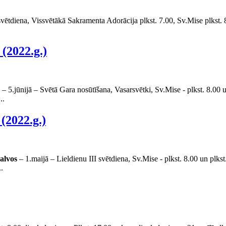
svētdiena, Vissvētākā Sakramenta Adorācija plkst. 7.00, Sv.Mise plkst. 
(2022.g.)
– 5.jūnijā – Svētā Gara nosūtīšana, Vasarsvētki, Sv.Mise - plkst. 8.00 u
..
(2022.g.)
alvos
– 1.maijā – Lieldienu III svētdiena, Sv.Mise - plkst. 8.00 un plk
.