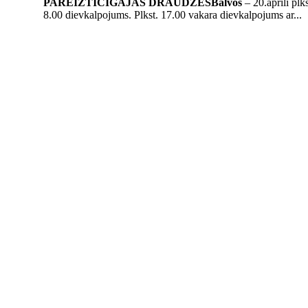
PAREIZTICĪGAJĀS DRAUDZĒS
Balvos
– 20.aprīlī plk
8.00 dievkalpojums. Plkst. 17.00 vakara dievkalpojums ar...