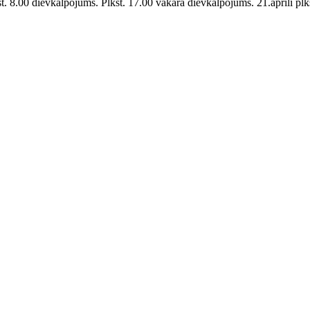
st. 8.00 dievkalpojums. Plkst. 17.00 vakara dievkalpojums. 21.aprīlī plkst.