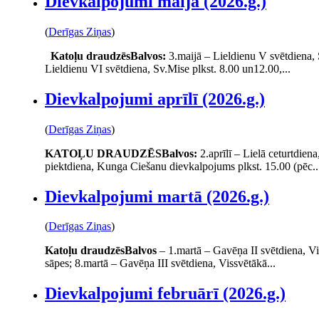
Dievkalpojumi maijā (2026.g.)
(
Derīgas Ziņas
)
Katoļu draudzēs
Balvos:
3.maijā – Lieldienu V svētdiena, 
Lieldienu VI svētdiena, Sv.Mise plkst. 8.00 un12.00,...
Dievkalpojumi aprīlī (2026.g.)
(
Derīgas Ziņas
)
KATOĻU DRAUDZĒS
Balvos:
2.aprīlī – Lielā ceturtdien
piektdiena, Kunga Ciešanu dievkalpojums plkst. 15.00 (pēc..
Dievkalpojumi martā (2026.g.)
(
Derīgas Ziņas
)
Katoļu draudzēs
Balvos
– 1.martā – Gavēņa II svētdiena, Vi
sāpes; 8.martā – Gavēņa III svētdiena, Vissvētākā...
Dievkalpojumi februārī (2026.g.)