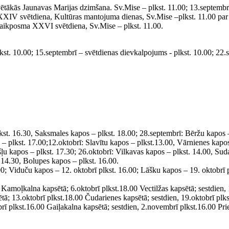
tākās Jaunavas Marijas dzimšana. Sv.Mise – plkst. 11.00; 13.septembrī
 XXIV svētdiena, Kultūras mantojuma dienas, Sv.Mise –plkst. 11.00 par
laikposma XXVI svētdiena, Sv.Mise – plkst. 11.00.
t. 10.00; 15.septembrī – svētdienas dievkalpojums - plkst. 10.00; 22.s
t. 16.30, Saksmales kapos – plkst. 18.00; 28.septembrī: Bēržu kapos –
 – plkst. 17.00;12.oktobrī: Slavītu kapos – plkst.13.00, Vārnienes kapos
u kapos – plkst. 17.30; 26.oktobrī: Vilkavas kapos – plkst. 14.00, Sud
 14.30, Bolupes kapos – plkst. 16.00.
; Viduču kapos – 12. oktobrī plkst. 16.00; Lāšku kapos – 19. oktobrī pl
 Kamoļkalna kapsētā; 6.oktobrī plkst.18.00 Vectilžas kapsētā; sestdien,
tā; 13.oktobrī plkst.18.00 Čudarienes kapsētā; sestdien, 19.oktobrī plk
brī plkst.16.00 Gaiļakalna kapsētā; sestdien, 2.novembrī plkst.16.00 Pr