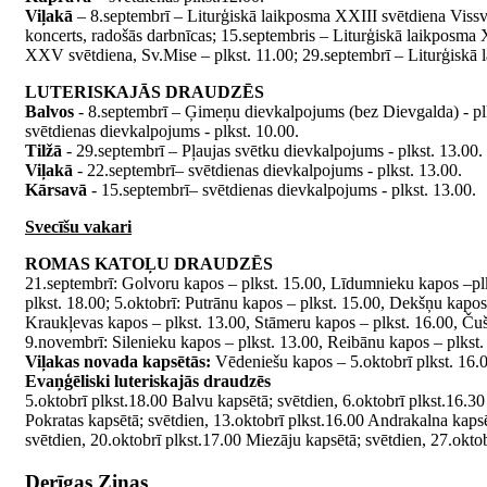
Viļakā
– 8.septembrī – Liturģiskā laikposma XXIII svētdiena Vissvē
koncerts, radošās darbnīcas; 15.septembris – Liturģiskā laikposma
XXV svētdiena, Sv.Mise – plkst. 11.00; 29.septembrī – Liturģiskā 
LUTERISKAJĀS DRAUDZĒS
Balvos
- 8.septembrī – Ģimeņu dievkalpojums (bez Dievgalda) - plks
svētdienas dievkalpojums - plkst. 10.00.
Tilžā
- 29.septembrī – Pļaujas svētku dievkalpojums - plkst. 13.00.
Viļakā
- 22.septembrī– svētdienas dievkalpojums - plkst. 13.00.
Kārsavā
- 15.septembrī– svētdienas dievkalpojums - plkst. 13.00.
Svecīšu vakari
ROMAS KATOĻU DRAUDZĒS
21.septembrī: Golvoru kapos – plkst. 15.00, Līdumnieku kapos –plks
plkst. 18.00; 5.oktobrī: Putrānu kapos – plkst. 15.00, Dekšņu kapos
Kraukļevas kapos – plkst. 13.00, Stāmeru kapos – plkst. 16.00, Čušļ
9.novembrī: Silenieku kapos – plkst. 13.00, Reibānu kapos – plkst.
Viļakas novada kapsētās:
Vēdeniešu kapos – 5.oktobrī plkst. 16.00
Evaņģēliski luteriskajās draudzēs
5.oktobrī plkst.18.00 Balvu kapsētā; svētdien, 6.oktobrī plkst.16.30
Pokratas kapsētā; svētdien, 13.oktobrī plkst.16.00 Andrakalna kapsē
svētdien, 20.oktobrī plkst.17.00 Miezāju kapsētā; svētdien, 27.okto
Derīgas Ziņas