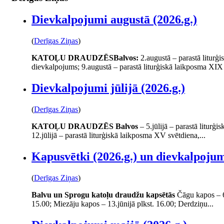
Dievkalpojumi augustā (2026.g.)
(
Derīgas Ziņas
)
KATOĻU DRAUDZĒS
Balvos:
2.augustā – parastā liturģi
dievkalpojums; 9.augustā – parastā liturģiskā laikposma XIX 
Dievkalpojumi jūlijā (2026.g.)
(
Derīgas Ziņas
)
KATOĻU DRAUDZĒS
Balvos
– 5.jūlijā – parastā liturģ
12.jūlijā – parastā liturģiskā laikposma XV svētdiena,...
Kapusvētki (2026.g.) un dievkalpojum
(
Derīgas Ziņas
)
Balvu un Sprogu katoļu draudžu kapsētās
Čāgu kapos – 6.
15.00; Miezāju kapos – 13.jūnijā plkst. 16.00; Derdziņu...