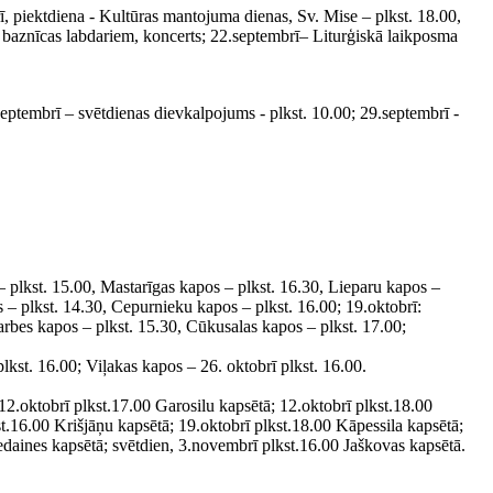
, piektdiena - Kultūras mantojuma dienas, Sv. Mise – plkst. 18.00,
 baznīcas labdariem, koncerts; 22.septembrī– Liturģiskā laikposma
eptembrī – svētdienas dievkalpojums - plkst. 10.00; 29.septembrī -
 plkst. 15.00, Mastarīgas kapos – plkst. 16.30, Lieparu kapos –
 – plkst. 14.30, Cepurnieku kapos – plkst. 16.00; 19.oktobrī:
arbes kapos – plkst. 15.30, Cūkusalas kapos – plkst. 17.00;
kst. 16.00; Viļakas kapos – 26. oktobrī plkst. 16.00.
 12.oktobrī plkst.17.00 Garosilu kapsētā; 12.oktobrī plkst.18.00
st.16.00 Krišjāņu kapsētā; 19.oktobrī plkst.18.00 Kāpessila kapsētā;
iedaines kapsētā; svētdien, 3.novembrī plkst.16.00 Jaškovas kapsētā.