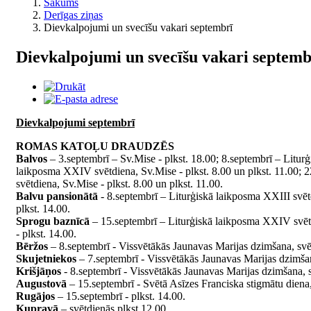
Sākums
Derīgas ziņas
Dievkalpojumi un svecīšu vakari septembrī
Dievkalpojumi un svecīšu vakari septemb
Dievkalpojumi septembrī
ROMAS KATOĻU DRAUDZĒS
Balvos
– 3.septembrī – Sv.Mise - plkst. 18.00; 8.septembrī – Litur
laikposma XXIV svētdiena, Sv.Mise - plkst. 8.00 un plkst. 11.00; 
svētdiena, Sv.Mise - plkst. 8.00 un plkst. 11.00.
Balvu pansionātā
- 8.septembrī – Liturģiskā laikposma XXIII svēt
plkst. 14.00.
Sprogu baznīcā
– 15.septembrī – Liturģiskā laikposma XXIV svētd
- plkst. 14.00.
Bēržos
– 8.septembrī - Vissvētākās Jaunavas Marijas dzimšana, svētki
Skujetniekos
– 7.septembrī - Vissvētākās Jaunavas Marijas dzimšana
Krišjāņos
- 8.septembrī - Vissvētākās Jaunavas Marijas dzimšana, sv
Augustovā
– 15.septembrī - Svētā Asīzes Franciska stigmātu diena,
Rugājos
– 15.septembrī - plkst. 14.00.
Kupravā
– svētdienās plkst.12.00.