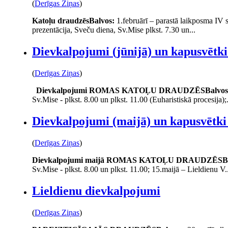
(
Derīgas Ziņas
)
Katoļu draudzēs
Balvos:
1.februārī – parastā laikposma IV 
prezentācija, Sveču diena, Sv.Mise plkst. 7.30 un...
Dievkalpojumi (jūnijā) un kapusvētki 
(
Derīgas Ziņas
)
Dievkalpojumi
ROMAS KATOĻU DRAUDZĒS
Balvos
Sv.Mise - plkst. 8.00 un plkst. 11.00 (Euharistiskā procesija);.
Dievkalpojumi (maijā) un kapusvētki 
(
Derīgas Ziņas
)
Dievkalpojumi maijā
ROMAS KATOĻU DRAUDZĒS
B
Sv.Mise - plkst. 8.00 un plkst. 11.00; 15.maijā – Lieldienu V..
Lieldienu dievkalpojumi
(
Derīgas Ziņas
)