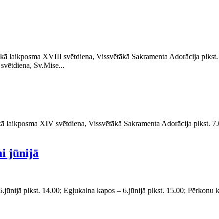
skā laikposma XVIII svētdiena, Vissvētākā Sakramenta Adorācija plkst. 
svētdiena, Sv.Mise...
iskā laikposma XIV svētdiena, Vissvētākā Sakramenta Adorācija plkst. 7.
i jūnijā
jūnijā plkst. 14.00; Egļukalna kapos – 6.jūnijā plkst. 15.00; Pērkonu ka