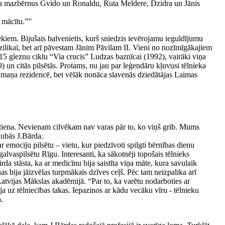
na mazbērnus Gvido un Ronaldu, Ruta Meldere, Dzidra un Jānis
 mācītu.””
ekiem. Bijušais balvenietis, kurš sniedzis ievērojamu ieguldījumu
azilikai, bet arī pāvestam Jānim Pāvilam II. Vieni no nozīmīgākajiem
 15 gleznu ciklu “Via crucis” Ludzas baznīcai (1992), vairāki viņa
) un citās pilsētās. Protams, nu jau par leģendāru kļuvusi tēlnieka
lmaņa rezidencē, bet vēlāk nonāca slavenās dziedātājas Laimas
skatiena. Nevienam cilvēkam nav varas pār to, ko viņš grib. Mums
aubās J.Bārda.
r emociju pilsētu – vietu, kur piedzīvoti spilgti bērnības dienu
vaspilsētu Rīgu. Interesanti, ka sākotnēji topošais tēlnieks
da stāsta, ka ar medicīnu bija saistīta viņa māte, kura savulaik
 bija jāizvēlas turpmākais dzīves ceļš. Pēc tam neizpalika arī
atvijas Mākslas akadēmijā. “Par to, ka varētu nodarboties ar
a uz tēlniecības takas. Iepazinos ar kādu vecāku vīru - tēlnieku
.