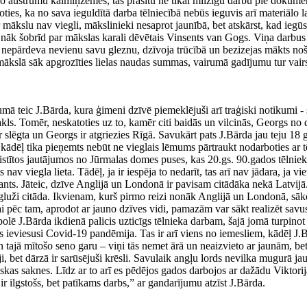
no austrumu kaimiņzemes, tas prasītu ne tikai milzīgu darbu pie dokumentu
oties, ka no sava ieguldītā darba tēlniecībā nebūs ieguvis arī materiālo
mākslu nav viegli, mākslinieki nesaprot jaunībā, bet atskārst, kad iegūst 
ātā nāk šobrīd par mākslas karali dēvētais Vinsents van Gogs. Viņa dar
ā nepārdeva nevienu savu gleznu, dzīvoja trūcībā un bezizejas mākts no
a mākslā sāk apgrozīties lielas naudas summas, vairumā gadījumu tur vai
umā teic J.Bārda, kura ģimeni dzīvē piemeklējuši arī traģiski notikumi
. Tomēr, neskatoties uz to, kamēr citi baidās un vilcinās, Georgs no dz
 slēgta un Georgs ir atgriezies Rīgā. Savukārt pats J.Bārda jau teju 18
dēļ tika pieņemts nebūt ne vieglais lēmums pārtraukt nodarboties ar tēl
stītos jautājumos no Jūrmalas domes puses, kas 20.gs. 90.gados tēlnieku 
s nav viegla lieta. Tādēļ, ja ir iespēja to nedarīt, tas arī nav jādara, j
rants. Jāteic, dzīve Anglijā un Londonā ir pavisam citādāka nekā Latvijā.
ir gluži citāda. Ikvienam, kurš pirmo reizi nonāk Anglijā un Londonā, sāko
ai pēc tam, aprodot ar jauno dzīves vidi, pamazām var sākt realizēt savu
olē J.Bārda ikdienā palicis uzticīgs tēlnieka darbam, šajā jomā turpinot
as ieviesusi Covid-19 pandēmija. Tas ir arī viens no iemesliem, kādēļ J.B
 un tajā mītošo seno garu – viņi tās nemet ārā un neaizvieto ar jaunām, b
ji, bet dārzā ir sarūsējuši krēsli. Savulaik angļu lords nevilka mugurā jau
skas saknes. Līdz ar to arī es pēdējos gados darbojos ar dažādu Viktorij
r ilgstošs, bet patīkams darbs,” ar gandarījumu atzīst J.Bārda.