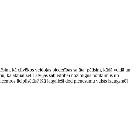
sim, kā cilvēkos veidojas piederības sajūta, pētīsim, kādā veidā un
umu, kā aktualizēt Latvijas sabiedrībai nozīmīgus notikumus un
picentros lielpilsētās? Kā latgalieši dod pienesumu valsts izaugsmē?