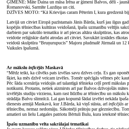
ĢIMENE: Māte Daina un māsa Irēna ar ģimeni Balvos, dēli - jaunā
Romanovski, Sarmīte Lazdiņa un citi.
DZĪVES MOTO: “Kā Krievijas caram Pēterim I, kura gredzenā bija i
Latvijā un citviet Eiropā pazīstamais Jānis Bārda, kurš jau ilgus g
kopējās tēlniecības kultūras veidošanā, īpašu uzmanību veltījis sak
darbiem par sakrālo tematiku ir arī piecas altāra skulptūras, kas a
veidotie reliģiskie darbi atrodas arī citviet. Savukārt izstādes rīk
veidotā skulptūra “Bruņurupucis” Majoru pludmalē Jūrmalā un 12 ka
Vaikules īpašumā.
Ar mākslu
inficējās
Maskavā
“Mēdz teikt, ka cilvēks pats izvēlas savu dzīves ceļu. Es gan oponēt
šķiet, ka mēs dzīvē veicam izvēles. Tomēr spēcīgās vēlmes pēc kaut
Pēc šāda scenārija veidojās arī talantīgā tēlnieka ceļš pretī mākslas
notikumi. Protams, netiek aizmirsts arī par Balvos dzīvojošās mātes
izvēlējās studiju virzienu, kam rast līdzību ar tēlniecību un mākslu 
strādāja Balvu slimnīcā. Lai gan kopumā šādai izvēlei nekāda īpaša
dienests armijā Maskavā, kur J.Bārda, kā viņš stāsta, arī
inficējās
ar
tēlniecību, nemaz nedomāju. Sākotnēji prātoju par glezniecību. Tomē
amatieri un lielu Latgales patriotu Bērtuli Bulu, kura ietekmē tēlni
Īpašu uzmanību velta sakrālajai tematikai