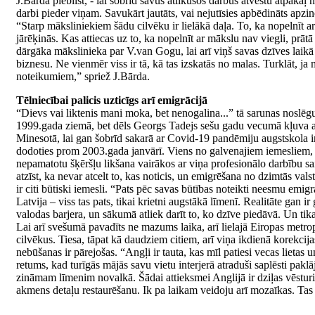
J.Bārda piebilst, - lai šobrīd savus atlikušos darbus atvestu atpakaļ 
darbi pieder viņam. Savukārt jautāts, vai nejutīsies apbēdināts apzin
“Starp māksliniekiem šādu cilvēku ir lielākā daļa. To, ka nopelnīt ar 
jārēķinās. Kas attiecas uz to, ka nopelnīt ar mākslu nav viegli, pr
dārgāka mākslinieka par V.van Gogu, lai arī viņš savas dzīves laik
biznesu. Ne vienmēr viss ir tā, kā tas izskatās no malas. Turklāt, j
noteikumiem,” spriež J.Bārda.
Tēlniecībai palicis uzticīgs arī emigrācijā
“Dievs vai liktenis mani moka, bet nenogalina...” tā sarunas noslēg
1999.gada ziemā, bet dēls Georgs Tadejs sešu gadu vecumā kļuva akls
Minesotā, lai gan šobrīd sakarā ar Covid-19 pandēmiju augstskola ir
dodoties prom 2003.gada janvārī. Viens no galvenajiem iemesliem, kā
nepamatotu šķēršļu likšana vairākos ar viņa profesionālo darbību sai
atzīst, ka nevar atcelt to, kas noticis, un emigrēšana no dzimtās valst
ir citi būtiski iemesli. “Pats pēc savas būtības noteikti neesmu emig
Latvija – viss tas pats, tikai krietni augstākā līmenī. Realitāte gan 
valodas barjera, un sākumā atliek darīt to, ko dzīve piedāvā. Un tik
Lai arī svešumā pavadīts ne mazums laika, arī lielajā Eiropas metrop
cilvēkus. Tiesa, tāpat kā daudziem citiem, arī viņa ikdienā korekcij
nebūšanas ir pārejošas. “Angļi ir tauta, kas mīl patiesi vecas lietas
retums, kad turīgās mājās savu vietu interjerā atraduši saplēsti paklā
zināmam līmenim novalkā. Šādai attieksmei Anglijā ir dziļas vēsturi
akmens detaļu restaurēšanu. Ik pa laikam veidoju arī mozaīkas. Tas i