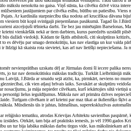
inoši nosvērtos par labu sakrālajai tematikai veltītajiem. Tādu darbu ir l
lo mākslu nenokrita no gaisa. Viņš stāsta, ka cilvēku dzīvē virza interese
 mūžseniem jautājumiem par cilvēka esību, būtību un patiesību. Viens no c
 Pujats. Ar kardināla starpniecību tika nodota arī krucifiksa dāvana bij
iem viesiem būt kopā svinīgajā pieņemšanas pasākumā. Tagad šis J.Bārdas 
 kurieni aizceļojuši tēlnieka darbi. Tie bez jau minētajām Barselonas, M
r krietni vienkāršāk nekā ar tiem darbiem, kurus paredzēts uzstādīt pilsēt
būs dažādi viedokļi. Kādam tie šķitīs atbilstoši, citi skulptūras kritizēs
t to es dēvēju par smago demokrātiju, kas nav elastīga un kur valda pārl
r līdzīgi kā skaista rota sievietei, kas arī nav lietišķi nepieciešama. Ja
tomēr nevienprātības uzskatu dēļ ar Jūrmalas domi šī iecere palika nereal
rts, jo tur nav demokrātisku mākslas tradīciju. Turklāt Lielbritānijā mā
nu Latvijā, J.Bārda ar smaidu sejā atzīst, ka, pirmkārt, neviens no mums 
glezniecībai, cik vien atļauj brīvais laiks. Savukārt ar skulptūru veidošan
r nosacījumu, ja māja nepieder cilvēkam, kurš iekārtojies siltā vietiņā u
a personīgi lielus ieguldījumus. Māksla nav arī primāra dzīves nepiecieš
zklaide. Turīgam cilvēkam ir arī krietni par maz tikai ar ikdienišķo šķīv
māksla. Mūsdienās tās ir jahtas, lidmašīnas, superekskluzīvas automašī
i ar reliģisko tematiku, atrodas Krievijas Arhitektu savienības paspārnē, 
oju izstādes. Otrkārt, tam bija arī praktisks iemesls, jo vēl 1990.gados K
ību un tur bija labāka mākslas darbu tirgus vide, kas māksliniekam arī ir