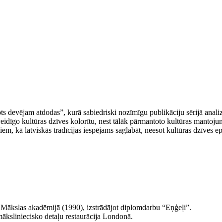
 devējam atdodas”, kurā sabiedriski nozīmīgu publikāciju sērijā analizē
veidīgo kultūras dzīves kolorītu, nest tālāk pārmantoto kultūras mantoj
iem, kā latviskās tradīcijas iespējams saglabāt, neesot kultūras dzīves e
 Mākslas akadēmijā (1990), izstrādājot diplomdarbu “Eņģeļi”.
māksliniecisko detaļu restaurācija Londonā.