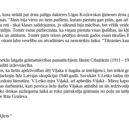
 kura strādā par ārsta palīgu dakteres Līgas Kozlovskas ģimenes ārsta pr
as. “Jānis bija viens no tiem puišiem, kuram piemita gan prāts, gan arī p
 reti - tikai klases salidojumos, jo sākumā bija mācības, bet vēlāk veido
erādījis. Tomēr esmu pārliecināta, ka viņam piemita visas īpašības, lai kļ
 laiks un attālums. Tomēr pāris reizes pēdējos desmit gados esam tikušie
otram labu veselību un atvadāmies uz nenoteiktu laiku: “Tiksimies kaut 
mineklis latgaļu grāmatniecības pamatlicējiem Jānim Cibuļskim (1911 - 
vadītā izdevniecība.
s, ka lielās apdzīvotības dēļ Viļaka ir bagāta ar inteliģenci, bet trūkst 
darbojās līdz Latvijas okupācijai 1940.gadā. Savukārt V.Leiko latīņu dru
rakstu literatūru. V.Leiko mira Viļakā, arī apbedīts Viļakā - Miera kapos
as darbinieki, kuri paveica lielu darbu Viļakas attīstībā un tās iedzīvotāj
 drukas aizlieguma laikā ar roku pārrakstīja grāmatas no poļu un latīņu
re Rita Gruševa.
ekļiem”