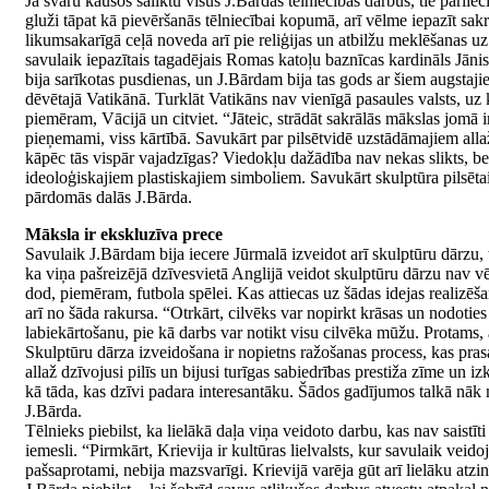
Ja svaru kausos saliktu visus J.Bārdas tēlniecības darbus, tie pārliec
gluži tāpat kā pievēršanās tēlniecībai kopumā, arī vēlme iepazīt sakrā
likumsakarīgā ceļā noveda arī pie reliģijas un atbilžu meklēšanas uz
savulaik iepazītais tagadējais Romas katoļu baznīcas kardināls Jānis
bija sarīkotas pusdienas, un J.Bārdam bija tas gods ar šiem augstaj
dēvētajā Vatikānā. Turklāt Vatikāns nav vienīgā pasaules valsts, uz
piemēram, Vācijā un citviet. “Jāteic, strādāt sakrālās mākslas jomā i
pieņemami, viss kārtībā. Savukārt par pilsētvidē uzstādāmajiem allaž 
kāpēc tās vispār vajadzīgas? Viedokļu dažādība nav nekas slikts, be
ideoloģiskajiem plastiskajiem simboliem. Savukārt skulptūra pilsētai i
pārdomās dalās J.Bārda.
Māksla ir ekskluzīva prece
Savulaik J.Bārdam bija iecere Jūrmalā izveidot arī skulptūru dārzu, 
ka viņa pašreizējā dzīvesvietā Anglijā veidot skulptūru dārzu nav vē
dod, piemēram, futbola spēlei. Kas attiecas uz šādas idejas realizēša
arī no šāda rakursa. “Otrkārt, cilvēks var nopirkt krāsas un nodoties 
labiekārtošanu, pie kā darbs var notikt visu cilvēka mūžu. Protams, a
Skulptūru dārza izveidošana ir nopietns ražošanas process, kas pras
allaž dzīvojusi pilīs un bijusi turīgas sabiedrības prestiža zīme un i
kā tāda, kas dzīvi padara interesantāku. Šādos gadījumos talkā nāk 
J.Bārda.
Tēlnieks piebilst, ka lielākā daļa viņa veidoto darbu, kas nav saistīt
iemesli. “Pirmkārt, Krievija ir kultūras lielvalsts, kur savulaik veid
pašsaprotami, nebija mazsvarīgi. Krievijā varēja gūt arī lielāku atzin