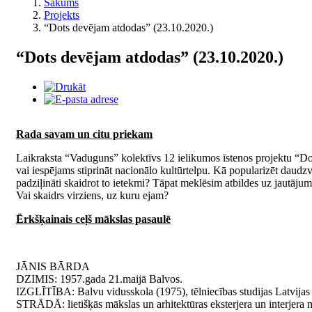
Sākums
Projekts
“Dots devējam atdodas” (23.10.2020.)
“Dots devējam atdodas” (23.10.2020.)
Rada savam un citu priekam
Laikraksta “Vaduguns” kolektīvs 12 ielikumos īstenos projektu “Dots
vai iespējams stiprināt nacionālo kultūrtelpu. Kā popularizēt daudz
padziļināti skaidrot to ietekmi? Tāpat meklēsim atbildes uz jautājum
Vai skaidrs virziens, uz kuru ejam?
Ērkšķainais ceļš mākslas pasaulē
JĀNIS BĀRDA
DZIMIS: 1957.gada 21.maijā Balvos.
IZGLĪTĪBA: Balvu vidusskola (1975), tēlniecības studijas Latvijas
STRĀDĀ: lietišķās mākslas un arhitektūras eksterjera un interjera 