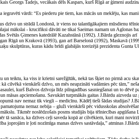
kais Georgs Tadejs, vecākais dēls Kaspars, kurš Rīgā ar ģimeni audzi
egravēti vārdi: “Es piederu pie tiem, kas mācās un meklēju, kas mani
adus dzīvo un strādā Londonā, ir viens no talantīgākajiem mūsdienu tēlni
rālajai mākslai - krucifiksi dāvāti ne tikai Saeimas namam un Aglonas b
trodas Svētās Ģimenes katedrālē Kazahstānā (1992). J.Bārda gleznojis arī
otas gan Rīgā un Krakovā (1993), gan arī Barselonā (1992), Maskavā (1999
ķu skulptūras, kuras kādu brīdi glabājās toreizējā prezidenta Gunta U
u un teiktu, ka viss ir krietni sarežģītāk, nekā tas šķiet no pirmā acu 
 kā cilvēkā vienkārši dzīvo, un mēs neapzināti vadāmies pēc tām,” neš
 pasaulei, kurš Balvos dzīvoja līdz pilngadības sasniegšanai un to dēvē pa
 un māsas apciemošanu. Savukārt turpmākās gaitas J.Bārdu aizveda uz gal
kopumā nav nemaz tik viegli – medicīnu. Kādēļ tieši šādas studijas? J.Bār
 pamatojuma nemaz nebija – gluži vienkārši pēc vidusskolas absolvēšanas
 mākslu. Tikmēr noslēdzošais posms studijās bija tēlniecības apgūšana L
r tā sanāca, ka dzīves ceļi saveda kopā ar cilvēkiem, kuri mani novirzīj
ecība joprojām ir ļoti nozīmīga manas dzīves sastāvdaļa,” atminas J.Bārda