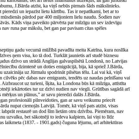
 kārtošanas, bet arī lielus finansiālus līdzekļus, lai gan juridiski
 labumu, J.Bārda atzīst, ka viņš nebūs pirmais šāds mākslinieks.
pieredzi un iepazīst lietu kārtību. Tas ir nepatīkami, bet ar to
bus mūsdienās pārdod par 400 miljoniem lielu naudu. Šodien nav
šāvās. Kāds viņa paveikto pārvērta par milzīgu un sev izdevīgu
rs nav runa par mākslu, bet gan par pavisam citas spēles
 - septiņu gadu vecumā mūžībā pavadīta meita Katrīna, kura noslīka
īves ņem visu, ko tā dod. Turklāt jaunietis arī studē biznesu
 gadus dzīvo un strādā Anglijas galvaspilsētā Londonā, no Latvijas
niecību dzimtenē un doties emigrācijā, bija, kā spriež J.Bārda,
uzaicināja uz Jūrmalu spodrināt pilsētas tēlu. Lai vai kā, viņš
a vien cilvēks pēc dabas nav emigrants, tendēts uz naudas pelnīšanu vai
 Aizbraucot uz turieni, šķita, ka Londona būs kā milzīga, attīstīta
tnēji iekārtoties tur uz dzīvi nudien nav viegli. Grūtības sagādā arī
s mērķus un plānus,” ar savu pieredzi dalās J.Bārda.
 gan profesionāli pilnveidoties, gan ar savu veikumu priecēt
ārda nupat ciemojās Latvijā. Tomēr, kā viņš pats atzīst, visas
et labprāt restaurē un dod šīm lietām otru dzīvību. Piemēram, nav
nu uzvalku, bet sākotnēji to iedeva kalpiem, lai viņi to līdz
as laikmeta (1837. - 1901.gads) čuguna lējumu, arī arhitektūras