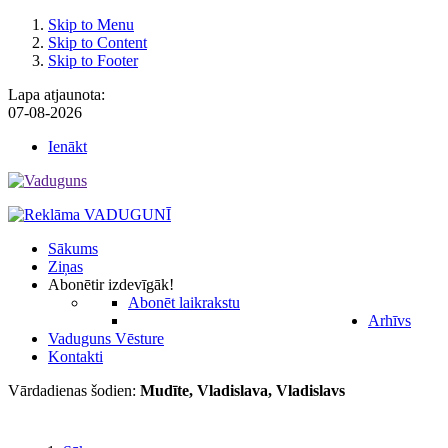
Skip to Menu
Skip to Content
Skip to Footer
Lapa atjaunota:
07-08-2026
Ienākt
Sākums
Ziņas
Abonēt
ir izdevīgāk!
Abonēt laikrakstu
Arhīvs
Vaduguns Vēsture
Kontakti
Vārdadienas šodien:
Mudīte, Vladislava, Vladislavs