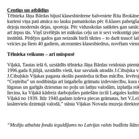
Centīgs un atbildīgs
Tēlnieka Jāņa Bārdas bijusī klasesbiedrene balveniete Rita Brokāne,
kurieni viņa pati atnāca no lauku pamatskolas pēc 8.klases pabeigšan
dejoja modernās dejas, sportoja. Pēc vidusskolas satikties gan sanāca
arī ārpus tās. Viņš izvēlējās iet mākslas ceļu un ir sevi veiksmīgi pi
institūtā. Pēdējos gados gan neiznāk bieži tikties – to darīt traucē
veicies pa šiem 40 gadiem, atceramies klasesbiedrus, novēlam viens 
Tēlnieka veikums – arī mūspusē
Viļakā, Tautas ielā 6, uzstādīts tēlnieka Jāņa Bārdas veidotais pie
1996.gada 8.jūlijā, uzstādīts vietā, kur savulaik atradās J.Cibuļska 
J.Cibuļskis Viļakas pagasta skolās pasniedza ticības mācību. Ievēroji
“Ceņteiba” un nodibināja arī latgaliešu grāmatu izdevniecību, kura 
lūgsnas un garīgās dziesmas no poļu un latīņu valodām, izplatīja rok
liecina, ka Viļakā kādreiz darbojušies patiešām izcili Latgales kultūr
Viļakā no 1939. līdz 1940.gadam izdeva piecas grāmatas, bet V.Leiko
lasāmviela dzimtajā valodā,” stāsta Viļakas Novada muzeja direkto
“Mediju atbalsta fonda ieguldījums no Latvijas valsts budžeta līdz