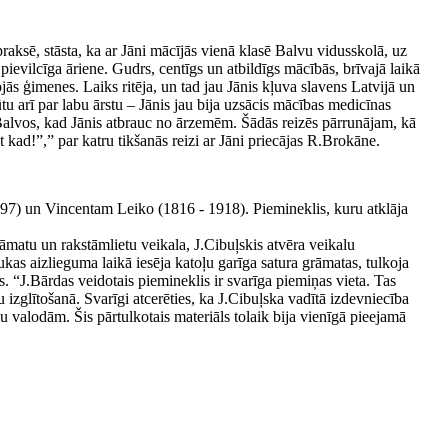
aksē, stāsta, ka ar Jāni mācījās vienā klasē Balvu vidusskolā, uz
ievilcīga āriene. Gudrs, centīgs un atbildīgs mācībās, brīvajā laikā
jās ģimenes. Laiks ritēja, un tad jau Jānis kļuva slavens Latvijā un
ūtu arī par labu ārstu – Jānis jau bija uzsācis mācības medicīnas
s Balvos, kad Jānis atbrauc no ārzemēm. Šādās reizēs pārrunājam, kā
kad!”,” par katru tikšanās reizi ar Jāni priecājas R.Brokāne.
1997) un Vincentam Leiko (1816 - 1918). Piemineklis, kuru atklāja
grāmatu un rakstāmlietu veikala, J.Cibuļskis atvēra veikalu
kas aizlieguma laikā iesēja katoļu garīga satura grāmatas, tulkoja
. “J.Bārdas veidotais piemineklis ir svarīga piemiņas vieta. Tas
u izglītošanā. Svarīgi atcerēties, ka J.Cibuļska vadītā izdevniecība
 valodām. Šis pārtulkotais materiāls tolaik bija vienīgā pieejamā