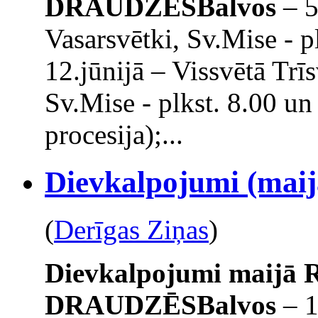
DRAUDZĒS
Balvos
– 5
Vasarsvētki, Sv.Mise - pl
12.jūnijā – Vissvētā Trī
Sv.Mise - plkst. 8.00 un
procesija);...
Dievkalpojumi (maijā
(
Derīgas Ziņas
)
Dievkalpojumi maijā
DRAUDZĒS
Balvos
– 1