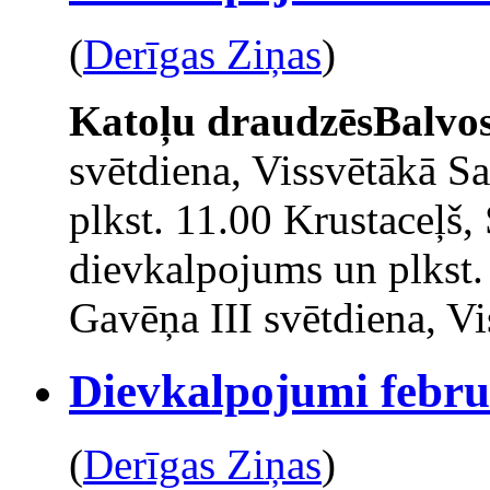
(
Derīgas Ziņas
)
Katoļu draudzēs
Balvo
svētdiena, Vissvētākā Sa
plkst. 11.00 Krustaceļš,
dievkalpojums un plkst.
Gavēņa III svētdiena, Vi
Dievkalpojumi februā
(
Derīgas Ziņas
)