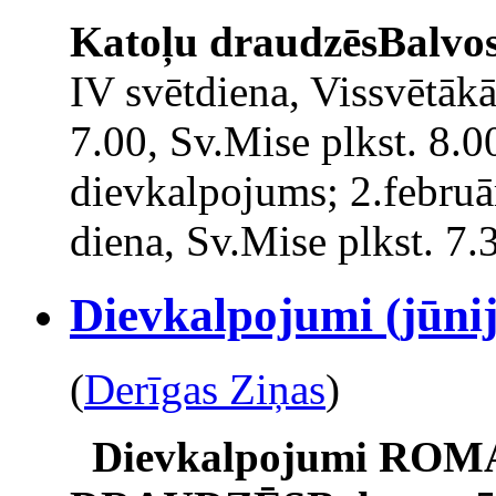
Katoļu draudzēs
Balvo
IV svētdiena, Vissvētāk
7.00, Sv.Mise plkst. 8.0
dievkalpojums; 2.februā
diena, Sv.Mise plkst. 7.3
Dievkalpojumi (jūnij
(
Derīgas Ziņas
)
Dievkalpojumi
ROM