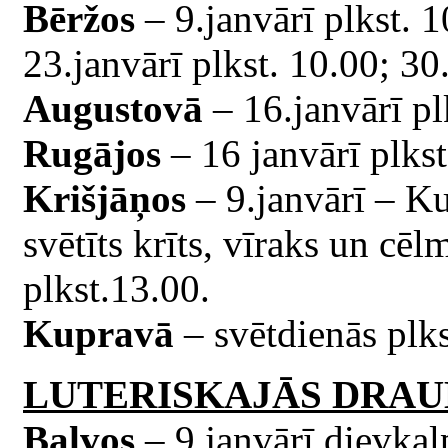
Bēržos
– 9.janvārī plkst. 1
23.janvārī plkst. 10.00; 30.
Augustovā
– 16.janvārī pl
Rugājos
– 16 janvārī plkst
Krišjāņos
– 9.janvārī – Ku
svētīts krīts, vīraks un cēl
plkst.13.00.
Kupravā
– svētdienās plks
LUTERISKAJĀS DRAU
Balvos
– 9.janvārī dievkal