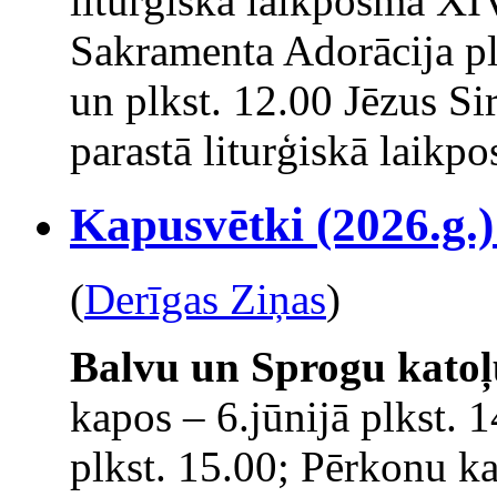
liturģiskā laikposma XI
Sakramenta Adorācija plk
un plkst. 12.00 Jēzus Si
parastā liturģiskā laikp
Kapusvētki (2026.g.)
(
Derīgas Ziņas
)
Balvu un Sprogu katoļ
kapos – 6.jūnijā plkst. 
plkst. 15.00; Pērkonu ka