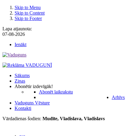
Skip to Menu
Skip to Content
Skip to Footer
Lapa atjaunota:
07-08-2026
Ienākt
Sākums
Ziņas
Abonēt
ir izdevīgāk!
Abonēt laikrakstu
Arhīvs
Vaduguns Vēsture
Kontakti
Vārdadienas šodien:
Mudīte, Vladislava, Vladislavs