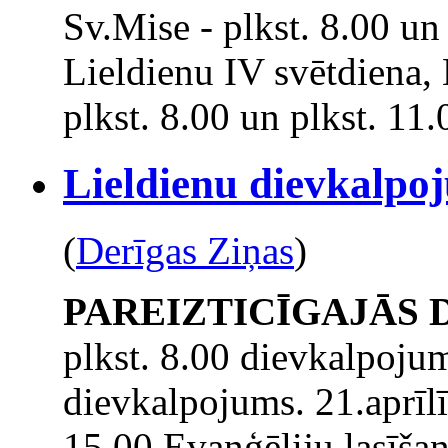
Sv.Mise - plkst. 8.00 un
Lieldienu IV svētdiena,
plkst. 8.00 un plkst. 11.
Lieldienu dievkalpo
(
Derīgas Ziņas
)
PAREIZTICĪGAJĀS
plkst. 8.00 dievkalpojum
dievkalpojums. 21.aprīlī 
15.00 Evaņģēliju lasīšana