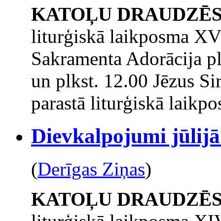
KATOĻU DRAUDZĒ
liturģiskā laikposma XV
Sakramenta Adorācija plk
un plkst. 12.00 Jēzus Si
parastā liturģiskā laikp
Dievkalpojumi jūlijā
(
Derīgas Ziņas
)
KATOĻU DRAUDZĒ