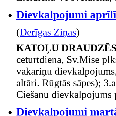
Dievkalpojumi aprīlī
(
Derīgas Ziņas
)
KATOĻU DRAUDZĒ
ceturtdiena, Sv.Mise pl
vakariņu dievkalpojums,
altāri. Rūgtās sāpes); 3.
Ciešanu dievkalpojums pl
Dievkalpojumi martā