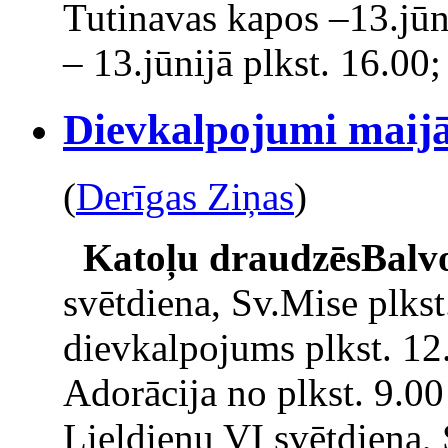
Tutinavas kapos –13.jūn
– 13.jūnijā plkst. 16.00;
Dievkalpojumi maijā
(
Derīgas Ziņas
)
Katoļu draudzēs
Balv
svētdiena, Sv.Mise plkst
dievkalpojums plkst. 12
Adorācija no plkst. 9.00
Lieldienu VI svētdiena, 