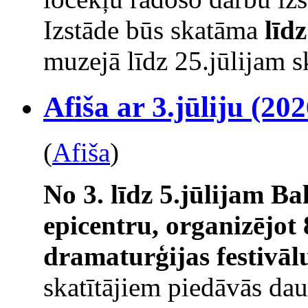
Izstāde būs skatāma
līd
muzejā līdz 25.jūlijam s
Afiša ar 3.jūliju (202
(
Afiša
)
No 3. līdz 5.jūlijam Ba
epicentru, organizējot 
dramaturģijas festivāl
skatītājiem piedāvās da