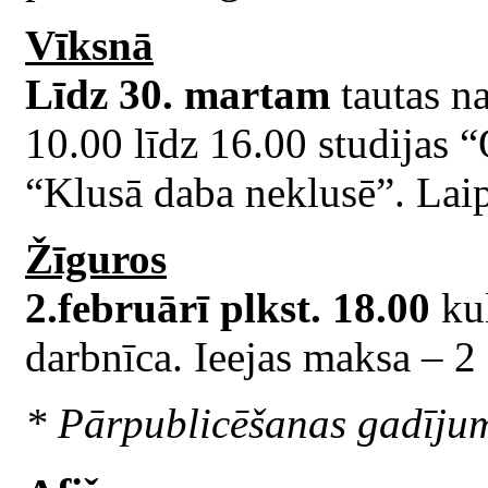
Vīksnā
Līdz 30. martam
tautas na
10.00 līdz 16.00 studijas 
“Klusā daba neklusē”. Laip
Žīguros
2.februārī plkst. 18.00
kul
darbnīca. Ieejas maksa – 2 
* Pārpublicēšanas gadīju