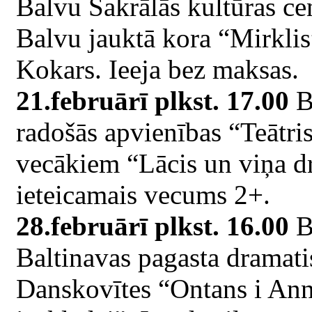
Balvu Sakrālās kultūras ce
Balvu jauktā kora “Mirklis
Kokars. Ieeja bez maksas.
21.februārī plkst. 17.00
Ba
radošās apvienības “Teātri
vecākiem “Lācis un viņa dr
ieteicamais vecums 2+.
28.februārī plkst. 16.00
Ba
Baltinavas pagasta dramati
Danskovītes “Ontans i Ann