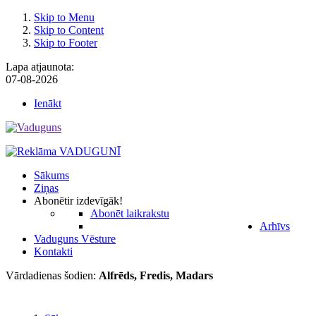
Skip to Menu
Skip to Content
Skip to Footer
Lapa atjaunota:
07-08-2026
Ienākt
Sākums
Ziņas
Abonēt
ir izdevīgāk!
Abonēt laikrakstu
Arhīvs
Vaduguns Vēsture
Kontakti
Vārdadienas šodien:
Alfrēds, Fredis, Madars