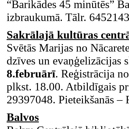
“Barikādes 45 minūtēs” B
izbraukumā. Tālr. 6452143
Sakrālajā kultūras centr
Svētās Marijas no Nācarete
dzīves un evaņģelizācijas s
8.februārī
. Reģistrācija n
plkst. 18.00. Atbildīgais p
29397048. Pieteikšanās – R
Balvos