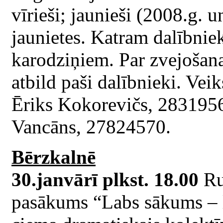
vīrieši; jaunieši (2008.g. u
jaunietes. Katram dalībnie
karodziņiem. Par zvejošana
atbild paši dalībnieki. Ve
Ēriks Kokorevičs, 28319564
Vancāns, 27824570.
Bērzkalnē
30.janvārī plkst. 18.00
Ru
pasākums “Labs sākums – l