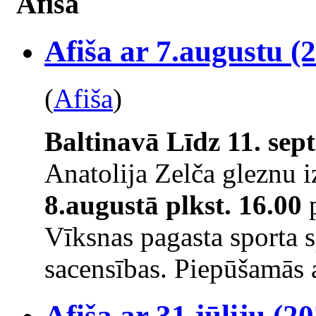
Afiša
Afiša ar 7.augustu (2
(
Afiša
)
Baltinavā
Līdz 11. se
Anatolija Zelča gleznu 
8.augustā plkst. 16.00
p
Vīksnas pagasta sporta 
sacensības. Piepūšamās a
Afiša ar 31.jūliju (20