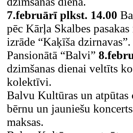
dzimšanas dienā.
7.februārī plkst. 14.00
Bal
pēc Kārļa Skalbes pasakas
izrāde “Kaķīša dzirnavas”.
Pansionātā “Balvi”
8.febru
dzimšanas dienai veltīts k
kolektīvi.
Balvu Kultūras un atpūtas
bērnu un jauniešu koncert
maksas.