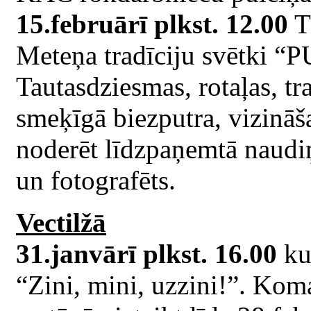
15.februārī plkst. 12.00
Ti
Meteņa tradīciju svētk
Tautasdziesmas, rotaļas, tra
smeķīgā biezputra, vizināš
noderēt līdzpaņemtā naudiņ
un fotografēts.
Vectilžā
31.janvārī plkst. 16.00
kul
“Zini, mini, uzzini!”. Ko