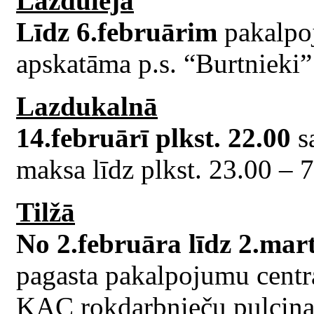
Lazdulejā
Līdz 6.februārim
pakalpoj
apskatāma p.s. “Burtnieki” 
Lazdukalnā
14.februārī plkst. 22.00
sa
maksa līdz plkst. 23.00 – 7 
Tilžā
No 2.februāra līdz 2.ma
pagasta pakalpojumu centr
KAC rokdarbnieču pulciņa 