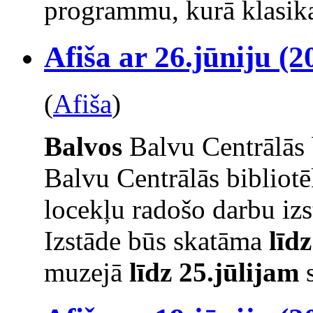
programmu, kurā klasika
Afiša ar 26.jūniju (2
(
Afiša
)
Balvos
Balvu Centrālās 
Balvu Centrālās bibliot
locekļu radošo darbu izs
Izstāde būs skatāma
līd
muzejā
līdz 25.jūlijam
s