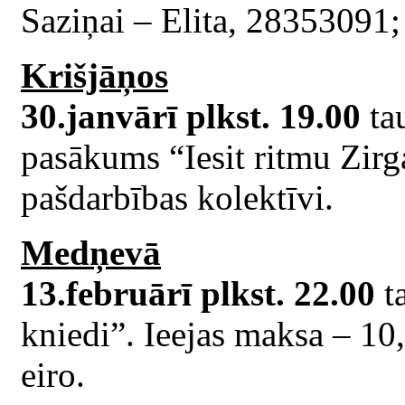
Saziņai – Elita, 28353091
Krišjāņos
30.janvārī plkst. 19.00
ta
pasākums “Iesit ritmu Zirg
pašdarbības kolektīvi.
Medņevā
13.februārī plkst. 22.00
ta
kniedi”. Ieejas maksa – 10,
eiro.