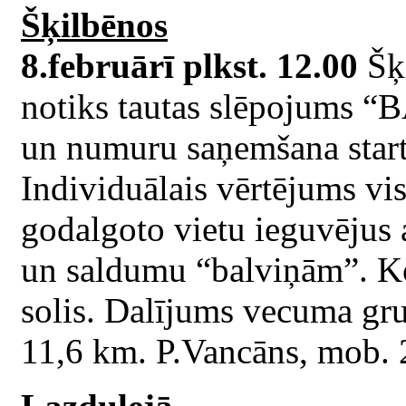
Šķilbēnos
8.februārī plkst. 12.00
Šķ
notiks tautas slēpojums 
un numuru saņemšana start
Individuālais vērtējums v
godalgoto vietu ieguvējus
un saldumu “balviņām”. Kop
solis. Dalījums vecuma gru
11,6 km. P.Vancāns, mob.