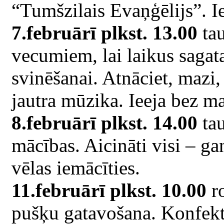
“Tumšzilais Evaņģēlijs”. I
7.februārī plkst. 13.00
tau
vecumiem, lai laikus sagat
svinēšanai. Atnāciet, mazi, 
jautra mūzika. Ieeja bez m
8.februārī plkst. 14.00
tau
mācības. Aicināti visi – gan
vēlas iemācīties.
11.februārī plkst. 10.00
ro
pušķu gatavošana. Konfekt