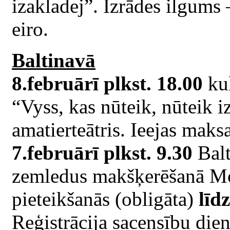
izakladej”. Izrādes ilgums 
eiro.
Baltinavā
8.februārī plkst. 18.00
kul
“Vyss, kas nūteik, nūteik i
amatierteātris. Ieejas maksa
7.februārī plkst. 9.30
Balt
zemledus makšķerēšanā Mot
pieteikšanās (obligāta)
līd
Reģistrācija sacensību die