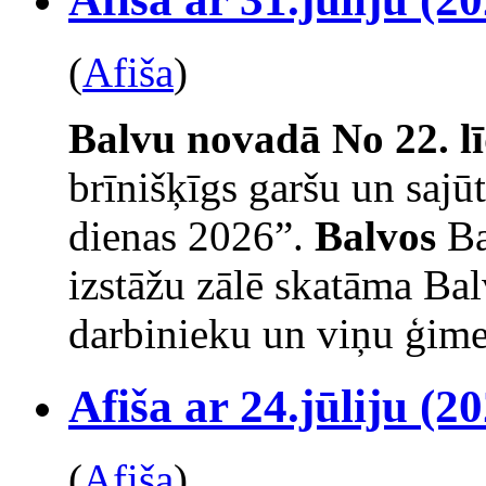
(
Afiša
)
Balvu novadā
No 22. l
brīnišķīgs garšu un saj
dienas 2026”.
Balvos
Ba
izstāžu zālē skatāma Bal
darbinieku un viņu ģime
Afiša ar 24.jūliju (20
(
Afiša
)