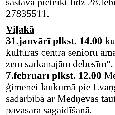
sastāvā pieteikt līdz 28.feb
27835511.
Viļakā
31.janvārī plkst. 14.00
ku
kultūras centra senioru ama
zem sarkanajām debesīm”. I
7.februārī plkst. 12.00
Met
ģimenei laukumā pie Evaņģē
sadarbībā ar Medņevas tau
pavasara sagaidīšanā.