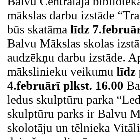
Balvu Centrālajā bibliotē
mākslas darbu izstāde “Tra
būs skatāma
līdz 7.februā
Balvu Mākslas skolas izst
audzēkņu darbu izstāde. Ap
mākslinieku veikumu
līdz
4.februārī plkst. 16.00
Bal
ledus skulptūru parka “Led
skulptūru parks ir Balvu 
skolotāju un tēlnieka Vitāl