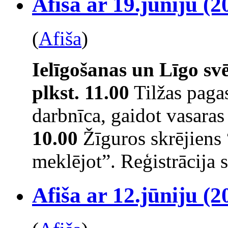
Afiša ar 19.jūniju (2
(
Afiša
)
Ielīgošanas un Līgo s
plkst. 11.00
Tilžas pagas
darbnīca, gaidot vasaras
10.00
Žīguros skrējiens
meklējot”. Reģistrācija s
Afiša ar 12.jūniju (2