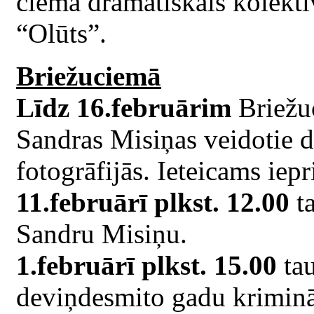
ciema dramatiskais kolektī
“Olūts”.
Briežuciemā
Līdz 16.februārim
Briežu
Sandras Misiņas veidotie da
fotogrāfijās. Ieteicams iepr
11.februārī plkst. 12.00
ta
Sandru Misiņu.
1.februārī plkst. 15.00
tau
deviņdesmito gadu krimināl