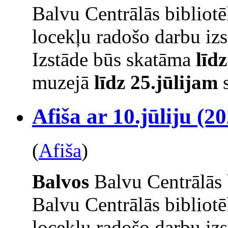
Balvu Centrālās bibliot
locekļu radošo darbu izs
Izstāde būs skatāma
līd
muzejā
līdz 25.jūlijam
s
Afiša ar 10.jūliju (20
(
Afiša
)
Balvos
Balvu Centrālās 
Balvu Centrālās bibliot
locekļu radošo darbu izs