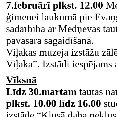
7.februārī plkst. 12.00
Met
ģimenei laukumā pie Evaņģē
sadarbībā ar Medņevas tau
pavasara sagaidīšanā.
Viļakas muzeja izstāžu zāl
Viļaka”. Izstādi iespējams 
Vīksnā
Līdz 30.martam
tautas n
plkst. 10.00 līdz 16.00
stu
izstāde “Klusā daba neklusē