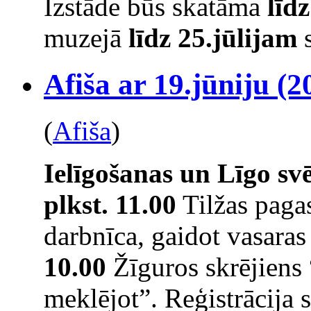
Izstāde būs skatāma
līd
muzejā
līdz 25.jūlijam
s
Afiša ar 19.jūniju (2
(
Afiša
)
Ielīgošanas un Līgo s
plkst. 11.00
Tilžas pagas
darbnīca, gaidot vasaras
10.00
Žīguros skrējiens
meklējot”. Reģistrācija s