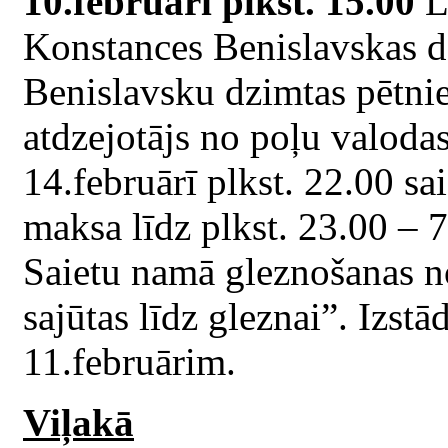
10.februārī plkst. 15.00
L
Konstances Benislavskas d
Benislavsku dzimtas pētnie
atdzejotājs no poļu valoda
14.februārī plkst. 22.00 sa
maksa līdz plkst. 23.00 – 7
Saietu namā gleznošanas n
sajūtas līdz gleznai”. Izstā
11.februārim.
Viļakā