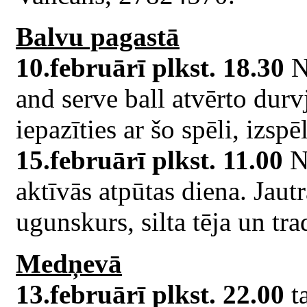
Balvu pagastā
10.februārī plkst. 18.30
N
and serve ball atvērto durv
iepazīties ar šo spēli, izsp
15.februārī plkst. 11.00
N
aktīvās atpūtas diena. Jautr
ugunskurs, silta tēja un tr
Medņevā
13.februārī plkst. 22.00
ta