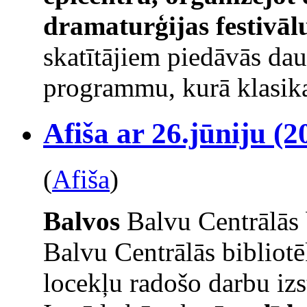
dramaturģijas festivāl
skatītājiem piedāvās da
programmu, kurā klasika
Afiša ar 26.jūniju (2
(
Afiša
)
Balvos
Balvu Centrālās 
Balvu Centrālās bibliot
locekļu radošo darbu izs