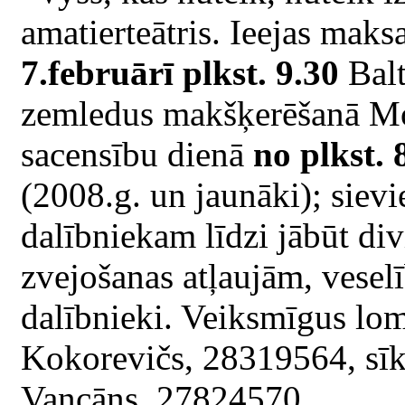
amatierteātris. Ieejas maksa
7.februārī plkst. 9.30
Balt
zemledus makšķerēšanā Mot
sacensību dienā
no plkst. 
(2008.g. un jaunāki); sievi
dalībniekam līdzi jābūt di
zvejošanas atļaujām, veselī
dalībnieki. Veiksmīgus lom
Kokorevičs, 28319564, sīkā
Vancāns, 27824570.