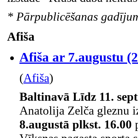
* Pārpublicēšanas gadīju
Afiša
Afiša ar 7.augustu (2
(
Afiša
)
Baltinavā
Līdz 11. se
Anatolija Zelča gleznu 
8.augustā plkst. 16.00
p