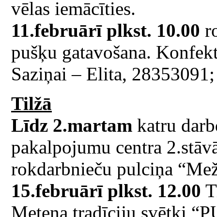
vēlas iemācīties.
11.februārī plkst. 10.00
ro
pušķu gatavošana. Konfekt
Saziņai – Elita, 28353091
Tilžā
Līdz 2.martam
katru darb
pakalpojumu centra 2.stā
rokdarbnieču pulciņa “Mež
15.februārī plkst. 12.00
Ti
Meteņa tradīciju svētk