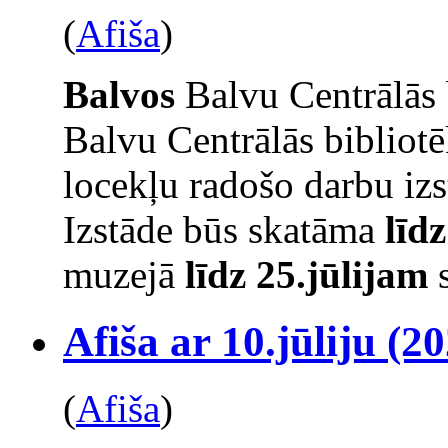
(
Afiša
)
Balvos
Balvu Centrālās 
Balvu Centrālās bibliot
locekļu radošo darbu izs
Izstāde būs skatāma
līd
muzejā
līdz 25.jūlijam
s
Afiša ar 10.jūliju (20
(
Afiša
)