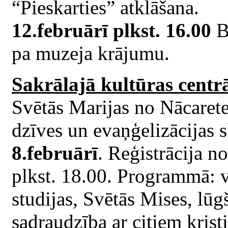
“Pieskarties” atklāšana.
12.februārī plkst. 16.00
B
pa muzeja krājumu.
Sakrālajā kultūras centr
Svētās Marijas no Nācarete
dzīves un evaņģelizācijas 
8.februārī
. Reģistrācija n
plkst. 18.00. Programmā: v
studijas, Svētās Mises, lū
sadraudzība ar citiem kristi