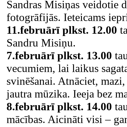
Sandras Misiņas veidotie da
fotogrāfijās. Ieteicams iepr
11.februārī plkst. 12.00
ta
Sandru Misiņu.
7.februārī plkst. 13.00
tau
vecumiem, lai laikus sagat
svinēšanai. Atnāciet, mazi, 
jautra mūzika. Ieeja bez m
8.februārī plkst. 14.00
tau
mācības. Aicināti visi – gan