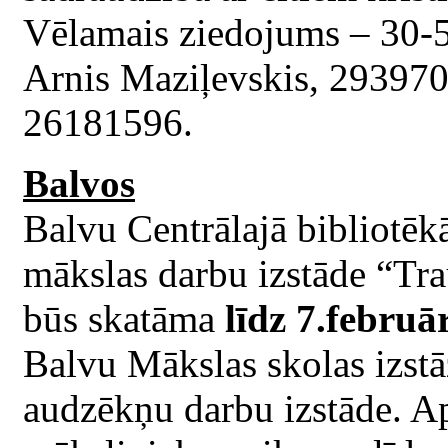
Vēlamais ziedojums – 30-50
Arnis Maziļevskis, 29397048
26181596.
Balvos
Balvu Centrālajā bibliotē
mākslas darbu izstāde “Tra
būs skatāma
līdz 7.februā
Balvu Mākslas skolas izst
audzēkņu darbu izstāde. Ap