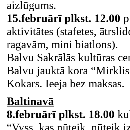
aizlūgums.
15.februārī plkst. 12.00
p
aktivitātes (stafetes, ātrsl
ragavām, mini biatlons).
Balvu Sakrālās kultūras ce
Balvu jauktā kora “Mirklis
Kokars. Ieeja bez maksas.
Baltinavā
8.februārī plkst. 18.00
kul
“Vyss, kas nūteik, nūteik i