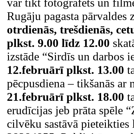
var tikt fotografēts un film
Rugāju pagasta pārvaldes 
otrdienās, trešdienās, ce
plkst. 9.00 līdz 12.00
skat
izstāde “Sirdīs un darbos i
12.februārī plkst. 13.00
t
pēcpusdiena – tikšanās ar 
21.februārī plkst. 18.00
ta
erudīcijas jeb prāta spēle
cilvēku sastāvā pieteikties