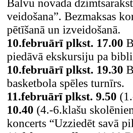
Balvu novada dzimtsaraks
veidošana”. Bezmaksas kon
pētīšanā un izveidošanā.
10.februārī plkst. 17.00
B
piedāvā ekskursiju pa bibl
10.februārī plkst. 19.30
B
basketbola spēles turnīrs.
11.februārī plkst. 9.50
(1.
10.40
(4.-6.klašu skolēnie
koncerts “Uzziedēt savā pil