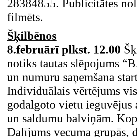
28384855. Publicitātes nol
filmēts.
Šķilbēnos
8.februārī plkst. 12.00
Šķ
notiks tautas slēpojums 
un numuru saņemšana start
Individuālais vērtējums v
godalgoto vietu ieguvējus
un saldumu balviņām. Kopēj
Dalījums vecuma grupās, d