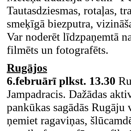
Tautasdziesmas, rotaļas, tra
smeķīgā biezputra, vizināš
Var noderēt līdzpaņemtā na
filmēts un fotografēts.
Rugājos
6.februārī plkst. 13.30
Ru
Jampadracis. Dažādas aktivi
pankūkas sagādās Rugāju v
ņemiet ragaviņas, šlūcamdē