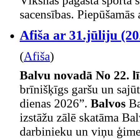
Vīksnas pagasta sporta 
sacensības. Piepūšamās a
Afiša ar 31.jūliju (20
(
Afiša
)
Balvu novadā
No 22. l
brīnišķīgs garšu un saj
dienas 2026”.
Balvos
Ba
izstāžu zālē skatāma Bal
darbinieku un viņu ģime