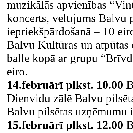
muzikālās apvienības “Vin
koncerts, veltījums Balvu p
iepriekšpārdošanā – 10 eiro
Balvu Kultūras un atpūtas
balle kopā ar grupu “Brīvdi
eiro.
14.februārī plkst. 10.00
Ba
Dienvidu zālē Balvu pilsēt
Balvu pilsētas uzņēmumu i
15.februārī plkst. 12.00
B