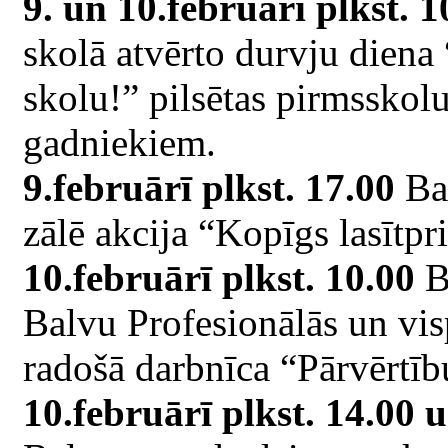
9. un 10.februārī plkst. 
skolā atvērto durvju diena
skolu!” pilsētas pirmsskolu 
gadniekiem.
9.februārī plkst. 17.00
Bal
zālē akcija “Kopīgs lasītpr
10.februārī plkst. 10.00
Ba
Balvu Profesionālās un vis
radošā darbnīca “Pārvērtīb
10.februārī plkst. 14.00 u