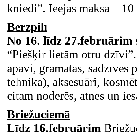
kniedi”. Ieejas maksa – 10 
Bērzpilī
No 16. līdz 27.februārim
“Piešķir lietām otru dzīvi”.
apavi, grāmatas, sadzīves p
tehnika), aksesuāri, kosmēt
citam noderēs, atnes un iesa
Briežuciemā
Līdz 16.februārim
Briežu