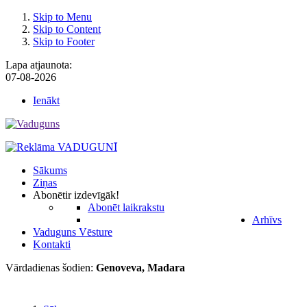
Skip to Menu
Skip to Content
Skip to Footer
Lapa atjaunota:
07-08-2026
Ienākt
Sākums
Ziņas
Abonēt
ir izdevīgāk!
Abonēt laikrakstu
Arhīvs
Vaduguns Vēsture
Kontakti
Vārdadienas šodien:
Genoveva, Madara