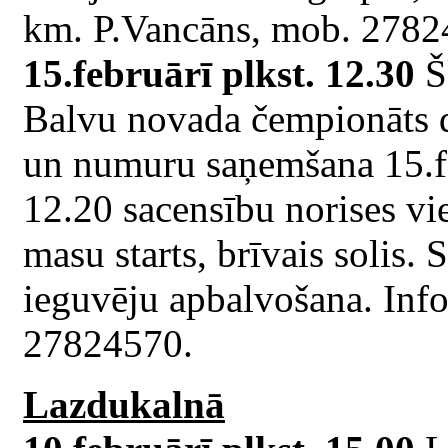
km. P.Vancāns, mob. 2782
15.februārī plkst. 12.30
Š
Balvu novada čempionāts di
un numuru saņemšana 15.feb
12.20 sacensību norises vi
masu starts, brīvais solis.
ieguvēju apbalvošana. Inf
27824570.
Lazdukalnā