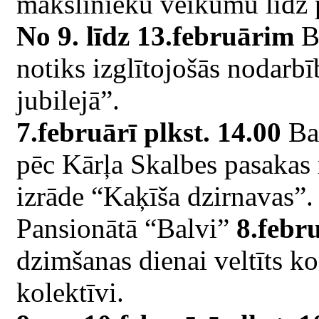
mākslinieku veikumu līdz p
No 9. līdz 13.februārim
Ba
notiks izglītojošās nodarb
jubilejā”.
7.februārī plkst. 14.00
Bal
pēc Kārļa Skalbes pasakas
izrāde “Kaķīša dzirnavas”.
Pansionātā “Balvi”
8.febru
dzimšanas dienai veltīts k
kolektīvi.