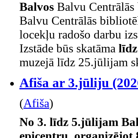
Balvos
Balvu Centrālās 
Balvu Centrālās bibliot
locekļu radošo darbu izs
Izstāde būs skatāma
līd
muzejā līdz 25.jūlijam s
Afiša ar 3.jūliju (202
(
Afiša
)
No 3. līdz 5.jūlijam Ba
epicentru, organizējot 