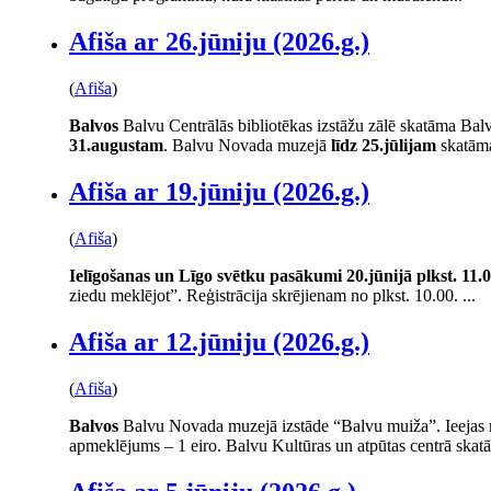
Afiša ar 26.jūniju (2026.g.)
(
Afiša
)
Balvos
Balvu Centrālās bibliotēkas izstāžu zālē skatāma Balv
31.augustam
. Balvu Novada muzejā
līdz 25.jūlijam
skatāma
Afiša ar 19.jūniju (2026.g.)
(
Afiša
)
Ielīgošanas un Līgo svētku pasākumi
20.jūnijā plkst. 11.
ziedu meklējot”. Reģistrācija skrējienam no plkst. 10.00. ...
Afiša ar 12.jūniju (2026.g.)
(
Afiša
)
Balvos
Balvu Novada muzejā izstāde “Balvu muiža”. Ieejas m
apmeklējums – 1 eiro. Balvu Kultūras un atpūtas centrā skatā