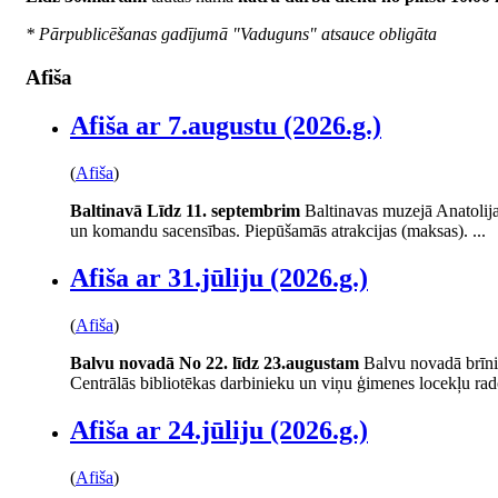
* Pārpublicēšanas gadījumā "Vaduguns" atsauce obligāta
Afiša
Afiša ar 7.augustu (2026.g.)
(
Afiša
)
Baltinavā
Līdz 11. septembrim
Baltinavas muzejā Anatolij
un komandu sacensības. Piepūšamās atrakcijas (maksas). ...
Afiša ar 31.jūliju (2026.g.)
(
Afiša
)
Balvu novadā
No 22. līdz 23.augustam
Balvu novadā brīni
Centrālās bibliotēkas darbinieku un viņu ģimenes locekļu rad
Afiša ar 24.jūliju (2026.g.)
(
Afiša
)