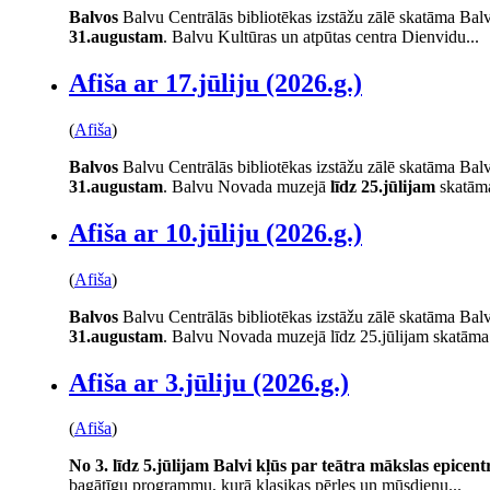
Balvos
Balvu Centrālās bibliotēkas izstāžu zālē skatāma Balv
31.augustam
. Balvu Kultūras un atpūtas centra Dienvidu...
Afiša ar 17.jūliju (2026.g.)
(
Afiša
)
Balvos
Balvu Centrālās bibliotēkas izstāžu zālē skatāma Balv
31.augustam
. Balvu Novada muzejā
līdz 25.jūlijam
skatāma
Afiša ar 10.jūliju (2026.g.)
(
Afiša
)
Balvos
Balvu Centrālās bibliotēkas izstāžu zālē skatāma Balv
31.augustam
. Balvu Novada muzejā līdz 25.jūlijam skatāma.
Afiša ar 3.jūliju (2026.g.)
(
Afiša
)
No 3. līdz 5.jūlijam Balvi kļūs par teātra mākslas epicen
bagātīgu programmu, kurā klasikas pērles un mūsdienu...