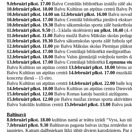
9.februārī plkst. 17.00
Balvu Centrālās bibliotēkas izstāžu zālē akc
10.februārī plkst. 10.00
Balvu Kultūras un atpūtas centrā Balvu Pr
10.februārī plkst. 14.00 un 12.februārī plkst. 16.00
Balvu novada
10.februārī plkst. 17.00
Balvu Centrālā bibliotēka piedāvā ekskursi
10.februārī plkst. 19.30
Balvu sākumskolas sporta zālē basketbola 
11.februārī plkst. 9.50
(1.-3.klašu skolēniem)
un plkst. 10.40
(4.-
11.februārī plkst. 11.00
Balvu muižā Balvu Mākslas skolas pedago
11.februārī plkst. 19.30
Balvu sākumskolas sporta zālē futbola spēl
12.februārī plkst. 11.00
pie Balvu Mākslas skolas Piemiņas plāksn
12.februārī plkst. 17.00
Balvu Centrālajā bibliotēkā medijpratības
12.februārī plkst. 18.00
Balvu Valsts ģimnāzijā volejbola turnīrs
13.februārī plkst. 17.00
Balvu Centrālajā bibliotēkā
Lepnuma st
Balvu Kultūras un atpūtas centrā
13.februārī plkst. 18.00
bērnu un
Balvu Kultūras un atpūtas centrā
14.februārī plkst. 17.00
muzikālā
koncerta dienā – 15 eiro.
Balvu Kultūras un atpūtas centrā
14.februārī plkst. 22.00
balle kop
14.februārī plkst. 10.00
Balvu Kultūras un atpūtas centra Dienvidu
15.februārī plkst. 12.00
Balvu Romas katoļu baznīcā aizlūgums.
15.februārī plkst. 12.00
pie Balvu muižas ziemas sporta aktivitātes 
Balvu Sakrālās kultūras centrā
15.februārī plkst. 13.00
Balvu jaukt
Baltinavā
8.februārī plkst. 18.00
kultūras namā ar teātra izrādi “Vyss, kas nūt
7.februārī plkst. 9.30
Baltinavas pagasta balvas izcīņa zemledus m
jaunietes. Katram dalībniekam līdzi jābūt diviem karodziņiem. Par 