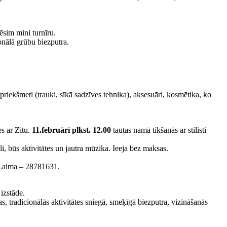
ēsim mini turnīru.
ionālā grūbu biezputra.
 priekšmeti (trauki, sīkā sadzīves tehnika), aksesuāri, kosmētika, ko
es ar Zitu.
11.februārī plkst. 12.00
tautas namā tikšanās ar stilisti
i, būs aktivitātes un jautra mūzika. Ieeja bez maksas.
 Laima – 28781631.
izstāde.
radicionālās aktivitātes sniegā, smeķīgā biezputra, vizināšanās