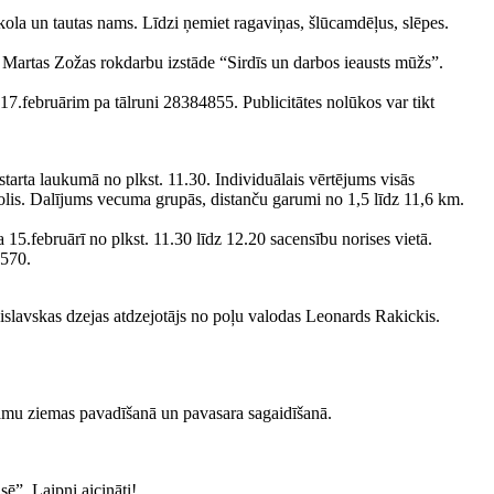
ola un tautas nams. Līdzi ņemiet ragaviņas, šlūcamdēļus, slēpes.
Martas Zožas rokdarbu izstāde “Sirdīs un darbos ieausts mūžs”.
 17.februārim pa tālruni 28384855. Publicitātes nolūkos var tikt
 laukumā no plkst. 11.30. Individuālais vērtējums visās
lis. Dalījums vecuma grupās, distanču garumi no 1,5 līdz 11,6 km.
ebruārī no plkst. 11.30 līdz 12.20 sacensību norises vietā.
4570.
slavskas dzejas atdzejotājs no poļu valodas Leonards Rakickis.
amu ziemas pavadīšanā un pavasara sagaidīšanā.
ē”. Laipni aicināti!