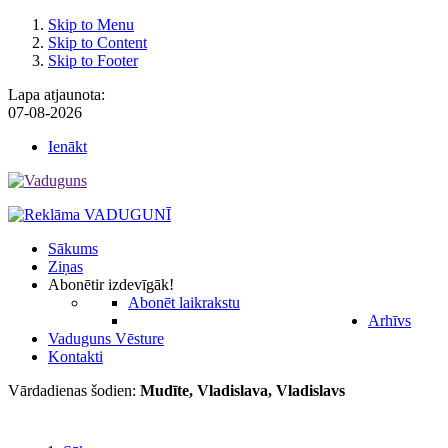
Skip to Menu
Skip to Content
Skip to Footer
Lapa atjaunota:
07-08-2026
Ienākt
Sākums
Ziņas
Abonēt
ir izdevīgāk!
Abonēt laikrakstu
Arhīvs
Vaduguns Vēsture
Kontakti
Vārdadienas šodien:
Mudīte, Vladislava, Vladislavs