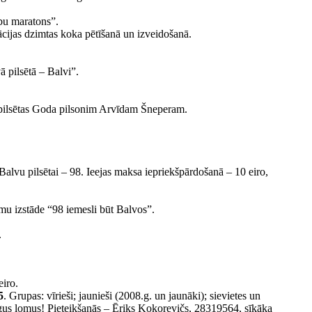
ību maratons”.
ijas dzimtas koka pētīšanā un izveidošanā.
 pilsētā – Balvi”.
 pilsētas Goda pilsonim Arvīdam Šneperam.
lvu pilsētai – 98. Ieejas maksa iepriekšpārdošanā – 10 eiro,
mu izstāde “98 iemesli būt Balvos”.
.
eiro.
5
. Grupas: vīrieši; jaunieši (2008.g. un jaunāki); sievietes un
mīgus lomus! Pieteikšanās – Ēriks Kokorevičs, 28319564, sīkāka