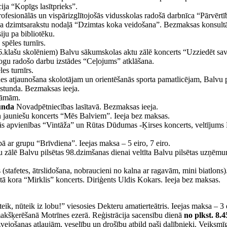
ija “Kopīgs lasītprieks”.
ofesionālās un vispārizglītojošās vidusskolas radošā darbnīca “Pārvērt
 dzimtsarakstu nodaļā “Dzimtas koka veidošana”. Bezmaksas konsultāc
ju pa bibliotēku.
spēles turnīrs.
6.klašu skolēniem) Balvu sākumskolas aktu zālē koncerts “Uzziedēt savā
gu radošo darbu izstādes “Ceļojums” atklāšana.
es turnīrs.
es atjaunošana skolotājam un orientēšanās sporta pamatlicējam, Balvu
 stunda. Bezmaksas ieeja.
 dāmām.
unda
Novadpētniecības lasītavā. Bezmaksas ieeja.
 jauniešu koncerts “Mēs Balviem”. Ieeja bez maksas.
s apvienības “Vintāža” un Rūtas Dūdumas -Ķirses koncerts, veltījums Ba
ā ar grupu “Brīvdiena”. Ieejas maksa – 5 eiro, 7 eiro.
 zālē Balvu pilsētas 98.dzimšanas dienai veltīta Balvu pilsētas uzņēmu
(stafetes, ātrslidošana, nobraucieni no kalna ar ragavām, mini biatlons)
ā kora “Mirklis” koncerts. Diriģents Uldis Kokars. Ieeja bez maksas.
eik, nūteik iz lobu!” viesosies Dekteru amatierteātris. Ieejas maksa – 3 
akšķerēšanā Motrīnes ezerā. Reģistrācija sacensību dienā
no plkst. 8.4
zvejošanas atļaujām, veselību un drošību atbild paši dalībnieki. Veiks