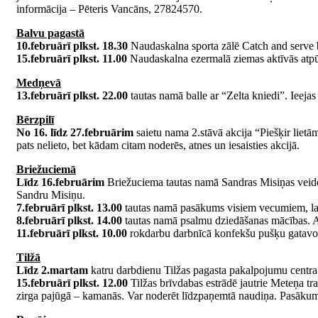
informācija – Pēteris Vancāns, 27824570.
Balvu pagastā
10.februārī plkst. 18.30
Naudaskalna sporta zālē Catch and serve bal
15.februārī plkst. 11.00
Naudaskalna ezermalā ziemas aktīvās atpūtas
Medņevā
13.februārī plkst. 22.00
tautas namā balle ar “Zelta kniedi”. Ieejas
Bērzpilī
No 16. līdz 27.februārim
saietu nama 2.stāvā akcija “Piešķir lietām
pats nelieto, bet kādam citam noderēs, atnes un iesaisties akcijā.
Briežuciemā
Līdz 16.februārim
Briežuciema tautas namā Sandras Misiņas veidotie
Sandru Misiņu.
7.februārī plkst. 13.00
tautas namā pasākums visiem vecumiem, lai la
8.februārī plkst. 14.00
tautas namā psalmu dziedāšanas mācības. Aicin
11.februārī plkst. 10.00
rokdarbu darbnīcā konfekšu pušķu gatavoš
Tilžā
Līdz 2.martam
katru darbdienu Tilžas pagasta pakalpojumu centr
15.februārī plkst. 12.00
Tilžas brīvdabas estrādē jautrie Meteņa 
zirga pajūgā – kamanās. Var noderēt līdzpaņemtā naudiņa. Pasākuma 