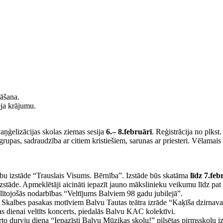
lāšana.
ja krājumu.
aņģelizācijas skolas ziemas sesija
6.– 8.februārī
. Reģistrācija no plks
rupas, sadraudzība ar citiem kristiešiem, sarunas ar priesteri. Vēlamais 
bu izstāde “Trauslais Visums. Bērnība”. Izstāde būs skatāma
līdz 7.fe
tāde. Apmeklētāji aicināti iepazīt jauno mākslinieku veikumu līdz pat 
lītojošās nodarbības “Veltījums Balviem 98 gadu jubilejā”.
 Skalbes pasakas motīviem Balvu Tautas teātra izrāde “Kaķīša dzirnava
s dienai veltīts koncerts, piedalās Balvu KAC kolektīvi.
o durvju diena “Iepazīsti Balvu Mūzikas skolu!” pilsētas pirmsskolu iz