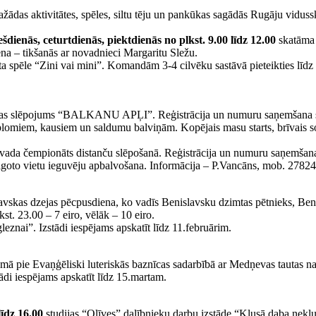
das aktivitātes, spēles, siltu tēju un pankūkas sagādās Rugāju vidussk
šdienās, ceturtdienās, piektdienās no plkst. 9.00 līdz 12.00
skatāma 
a – tikšanās ar novadnieci Margaritu Sležu.
āta spēle “Zini vai mini”. Komandām 3-4 cilvēku sastāvā pieteikties līdz
slēpojums “BALKANU APĻI”. Reģistrācija un numuru saņemšana starta
lomiem, kausiem un saldumu balviņām. Kopējais masu starts, brīvais so
empionāts distanču slēpošanā. Reģistrācija un numuru saņemšana 15.f
algoto vietu ieguvēju apbalvošana. Informācija – P.Vancāns, mob. 2782
skas dzejas pēcpusdiena, ko vadīs Benislavsku dzimtas pētnieks, Beni
kst. 23.00 – 7 eiro, vēlāk – 10 eiro.
eznai”. Izstādi iespējams apskatīt līdz 11.februārim.
ā pie Evaņģēliski luteriskās baznīcas sadarbībā ar Medņevas tautas n
ādi iespējams apskatīt līdz 15.martam.
līdz 16.00
studijas “Olīves” dalībnieku darbu izstāde “Klusā daba neklus