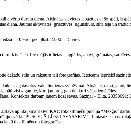
l atvērto durvju diena. Aicinātas sievietes iepazīties ar šo spēli, izspēl
 diena. Jautras aktivitātes, grieztuves, ugunskurs, silta tēja un tradic
 maksa – 10 eiro, pēc plkst. 23.00 – 15 eiro.
 otru dzīvi”. Ja Tev mājās ir lietas – apģērbs, apavi, grāmatas, sadzīves
 dažādu stilu un raksturu tēli fotogrāfijās. Ieteicams iepriekš sazināti
ikus sagatavotos Valentīndienas svinēšanai. Atnāciet, mazi, jauni, liel
āti visi – gan tie, kuri jau prot, gan tie, kuri vēlas iemācīties.
ana. Konfektes darbam jāņem līdzi savas. Saziņai – Elita, 28353091;
a 2.stāvā aplūkojama Balvu KAC rokdarbnieču pulciņa “Mežģis” darbu 
tradīciju svētki “PUSCEĻĀ LĪDZ PAVASARIM”. Tautasdziesmas, rotaļas, t
laikā tiks filmēts un fotografēts.