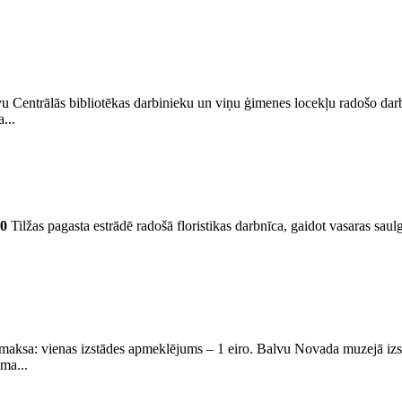
u Centrālās bibliotēkas darbinieku un viņu ģimenes locekļu radošo darb
...
00
Tilžas pagasta estrādē radošā floristikas darbnīca, gaidot vasaras saul
aksa: vienas izstādes apmeklējums – 1 eiro. Balvu Novada muzejā izst
ma...