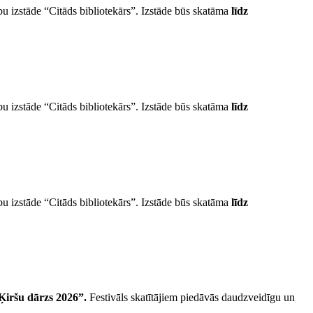
u izstāde “Citāds bibliotekārs”. Izstāde būs skatāma
līdz
u izstāde “Citāds bibliotekārs”. Izstāde būs skatāma
līdz
u izstāde “Citāds bibliotekārs”. Izstāde būs skatāma
līdz
“Ķiršu dārzs 2026”.
Festivāls skatītājiem piedāvās daudzveidīgu un