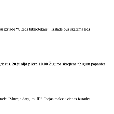
u izstāde “Citāds bibliotekārs”. Izstāde būs skatāma
līdz
griežus.
20.jūnijā plkst. 10.00
Žīguros skrējiens “Žīguru papardes
āde “Muzeja dārgumi III”. Ieejas maksa: vienas izstādes