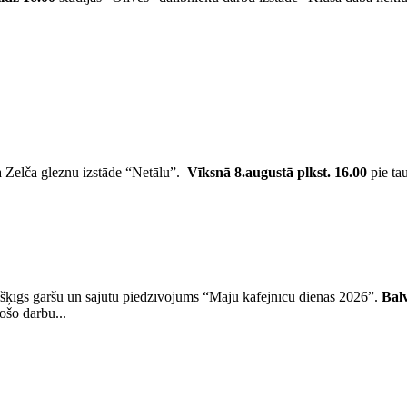
a Zelča gleznu izstāde “Netālu”.
Vīksnā
8.augustā plkst. 16.00
pie ta
šķīgs garšu un sajūtu piedzīvojums “Māju kafejnīcu dienas 2026”.
Bal
ošo darbu...