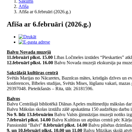
Sākums
Afiša
Afiša ar 6.februāri (2026.g.)
Afiša ar 6.februāri (2026.g.)
Balvu Novada muzejā
11.februārī plkst. 15.00
Lības Ločmeles izstādes “Pieskarties” atk
12.februārī plkst. 16.00
Balvu Novada muzejā ekskursija pa muze
Sakrālajā kultūras centrā
Svētās Marijas no Nācaretes, Baznīcas mātes, kristīgās dzīves un ev
konferences, Bībeles studijas, Svētās Mises, lūgšanu vakari, mazas g
29397048. Pieteikšanās – Rita, tālr. 26181596.
Balvos
Balvu Centrālajā bibliotēkā Diānas Apeles multimediju mākslas dar
Balvu Mākslas skolas izstāžu zālē apskatāma 150 audzēkņu darbu izs
No 9. līdz 13.februārim
Balvu Valsts ģimnāzijas muzejā notiks izg
7.februārī plkst. 14.00
Balvu Kultūras un atpūtas centrā pēc Kārļa
Pansionātā “Balvi”
8.februārī plkst. 14.00
Balvu pilsētas dzimšana
9. un 10.februārī plkst. 10.00 un 11.00
Balvu Mūzikas skolā atvērt