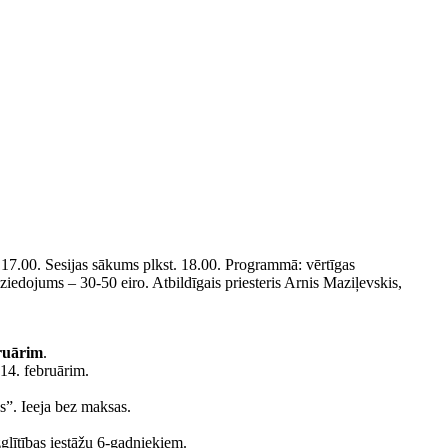
t. 17.00. Sesijas sākums plkst. 18.00. Programmā: vērtīgas
ziedojums – 30-50 eiro. Atbildīgais priesteris Arnis Maziļevskis,
bruārim
.
14. februārim.
s”. Ieeja bez maksas.
glītības iestāžu 6-gadniekiem.