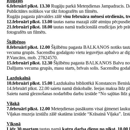
Rugājos
6.februārī plkst. 13.30
Rugāju parkā Meteņdienas Jampadracis. Dažā
Publicitātes nolūkos var tikt fotografēts un filmēts.
Rugāju pagasta pārvaldes zālē
visu februāra mēnesi otrdienās, tre
12.februārī plkst. 13.00
tautas nama mazajā zālē atmiņu pēcpusdien
21.februārī plkst. 18.00
tautas namā tradicionālā erudīcijas jeb pr
fotografēts un filmēts.
Šķilbēnos
8.februārī plkst. 12.00
Šķilbēnu pagasta BALKANOS notiks tautas 
vecuma grupās. Sacensību godalgoto vietu ieguvējus apbalvo ar dip
P.Vancāns, mob. 27824570.
15.februārī plkst. 12.30
Šķilbēnu pagasta BALKANOS Balvu novada č
Dalījums vecuma grupās, masu starts, brīvais solis. Sacensību god
Lazdukalnā
10.februārī plkst. 15.00
Lazdukalna bibliotēkā Konstances Benislav
14.februārī plkst. 22.00 saietu namā diskoballe. Ieejas maksa līdz pl
Saietu namā gleznošanas nodarbību darbu izstāde “No sajūtas līdz gl
Viļakā
7.februārī plkst. 12.00
Meteņdienas pasākums visai ģimenei laukum
Viļakas muzeja izstāžu zālē skatāma izstāde “Krāsainā Viļaka”. Izst
Vīksnā
Līdz 30.martam
tautas namā
katru darba dienu no plkst. 10.00 