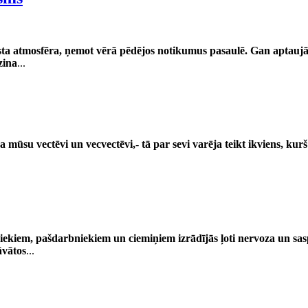
sta atmosfēra, ņemot vērā pēdējos notikumus pasaulē. Gan aptaujāti
zina
...
a mūsu vectēvi un vecvectēvi,- tā par sevi varēja teikt ikviens, ku
ekiem, pašdarbniekiem un ciemiņiem izrādījās ļoti nervoza un sasp
āvātos
...