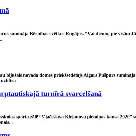
emā
urus sumināja Bērnības svētkos Rugājos. “Vai dieniņ, pie visām Jā
..
au bijušais novada domes priekšsēdētājs Aigars Pušpurs sumināja 
i uzbūra
...
rptautiskajā turnīrā svarcelšanā
usskolas sporta zālē “Vjačeslava Kirjanova piemiņas kausa 2020” st
enais
...
sms