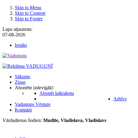
Skip to Menu
Skip to Content
Skip to Footer
Lapa atjaunota:
07-08-2026
Ienākt
Sākums
Ziņas
Abonēt
ir izdevīgāk!
Abonēt laikrakstu
Arhīvs
Vaduguns Vēsture
Kontakti
Vārdadienas šodien:
Mudīte, Vladislava, Vladislavs