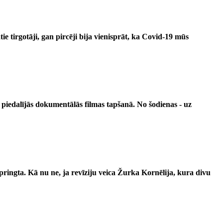
e tirgotāji, gan pircēji bija vienisprāt, ka Covid-19 mūs
rš piedalījās dokumentālās filmas tapšanā.
No šodienas - uz
ringta. Kā nu ne, ja revīziju veica Žurka Kornēlija, kura divu