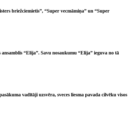
Misters briežciemietis”, “Super vecmāmiņa” un “Super
is ansamblis “Elija”. Savu nosaukumu “Elija” ieguva no tā
pasākuma vadītāji uzsvēra, sveces liesma pavada cilvēku visos