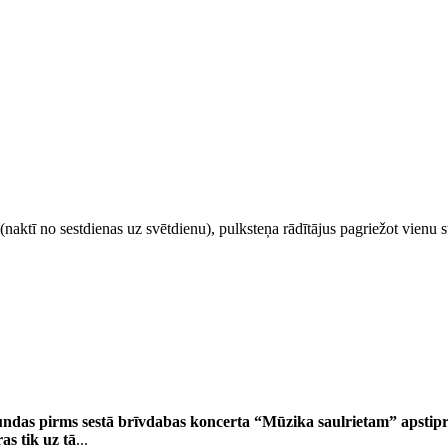
 (naktī no sestdienas uz svētdienu), pulksteņa rādītājus pagriežot vienu 
tundas pirms sestā brīvdabas koncerta “Mūzika saulrietam” apstipr
as tik uz tā
...