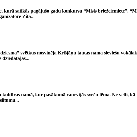
tne, kurā satikās pagājušo gadu konkursu “Misis briežciemiete”, “
ganizatore Zita
...
āk dziesma” svētkus nosvinēja Krišjāņu tautas nama sieviešu vokāla
s dziedātājas
...
 kultūras namā, kur pasākumā caurvijās sveču tēma. Ne velti, kā 
 siltumu
...