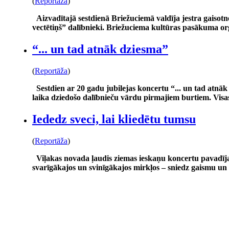
(
Reportāža
)
Aizvadītajā sestdienā Briežuciemā valdīja jestra gaiso
vectētiņš” dalībnieki. Briežuciema kultūras pasākuma or
“... un tad atnāk dziesma”
(
Reportāža
)
Sestdien ar 20 gadu jubilejas koncertu “... un tad atn
laika dziedošo dalībnieču vārdu pirmajiem burtiem. Visa
Iededz sveci, lai kliedētu tumsu
(
Reportāža
)
Viļakas novada ļaudis ziemas ieskaņu koncertu pavadīja
svarīgākajos un svinīgākajos mirkļos – sniedz gaismu un