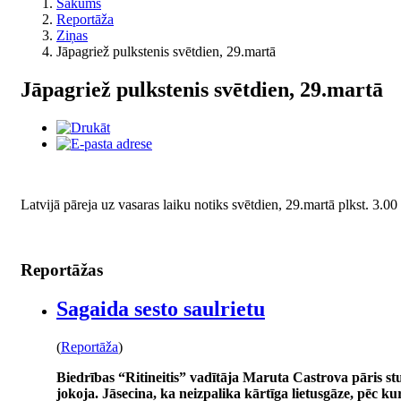
Sākums
Reportāža
Ziņas
Jāpagriež pulkstenis svētdien, 29.martā
Jāpagriež pulkstenis svētdien, 29.martā
Latvijā pāreja uz vasaras laiku notiks svētdien, 29.martā plkst. 3.00
Reportāžas
Sagaida sesto saulrietu
(
Reportāža
)
Biedrības “Ritineitis” vadītāja Maruta Castrova pāris s
jokoja. Jāsecina, ka neizpalika kārtīga lietusgāze, pēc kur