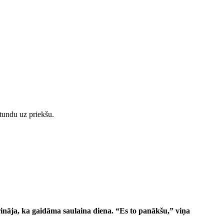
stundu uz priekšu.
ināja, ka gaidāma saulaina diena. “Es to panākšu,” viņa