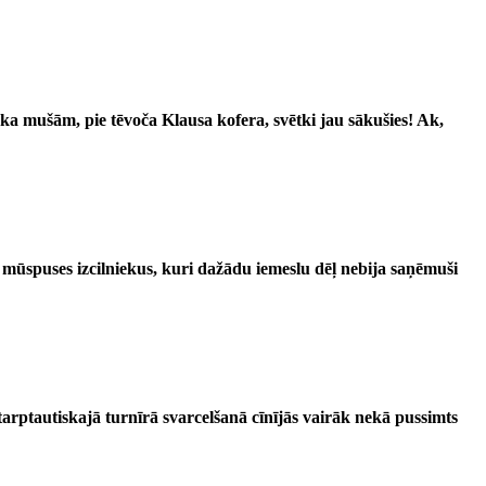
ka mušām, pie tēvoča Klausa kofera, svētki jau sākušies! Ak,
mūspuses izcilniekus, kuri dažādu iemeslu dēļ nebija saņēmuši
arptautiskajā turnīrā svarcelšanā cīnījās vairāk nekā pussimts