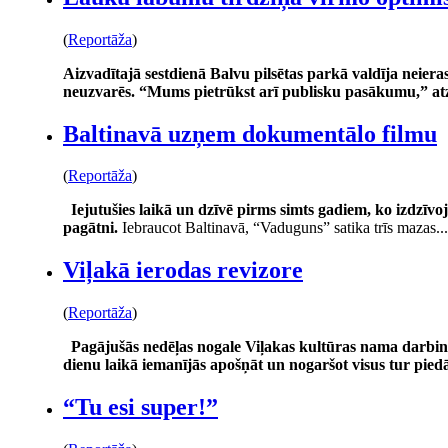
(
Reportāža
)
Aizvadītajā sestdienā Balvu pilsētas parkā valdīja neiera
neuzvarēs. “Mums pietrūkst arī publisku pasākumu,” at
Baltinavā uzņem dokumentālo filmu
(
Reportāža
)
Iejutušies laikā un dzīvē pirms simts gadiem, ko izdzīvoj
pagātni.
Iebraucot Baltinavā, “Vaduguns” satika trīs mazas...
Viļakā ierodas revizore
(
Reportāža
)
Pagājušās nedēļas nogale Viļakas kultūras nama darbini
dienu laikā iemanījās apošņāt un nogaršot visus tur pied
“Tu esi super!”