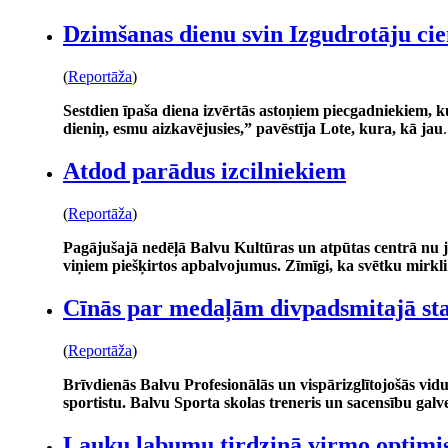
Dzimšanas dienu svin Izgudrotāju ci
(
Reportāža
)
Sestdien īpaša diena izvērtās astoņiem piecgadniekiem, k
dieniņ, esmu aizkavējusies,” pavēstīja Lote, kura, kā jau
.
Atdod parādus izcilniekiem
(
Reportāža
)
Pagājušajā nedēļā Balvu Kultūras un atpūtas centrā nu j
viņiem piešķirtos apbalvojumus. Zīmīgi, ka svētku mirkl
Cīnās par medaļām divpadsmitajā sta
(
Reportāža
)
Brīvdienās Balvu Profesionālās un vispārizglītojošās vid
sportistu. Balvu Sporta skolas treneris un sacensību galv
Lauku labumu tirdziņā virmo optimi