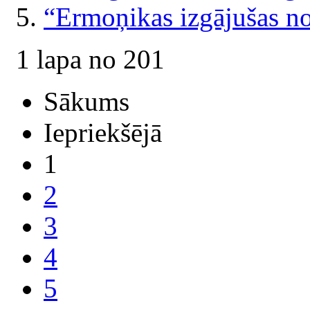
“Ermoņikas izgājušas n
1 lapa no 201
Sākums
Iepriekšējā
1
2
3
4
5