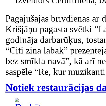
Izveidots Ceturtdiena, 
Pagājušajās brīvdienās ar 
Krišjāņu pagasta svētki “La
godināja darbarūķus, tosta
“Citi zina labāk” prezentē
bez smīkla navā”, kā arī n
saspēle “Re, kur muzikanti
Notiek restaurācijas d