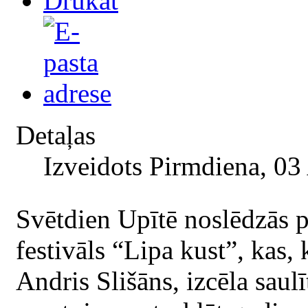
Detaļas
Izveidots Pirmdiena, 03
Svētdien Upītē noslēdzās pi
festivāls “Lipa kust”, kas, 
Andris Slišāns, izcēla saul