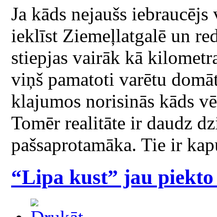
Ja kāds nejaušs iebraucējs v
ieklīst Ziemeļlatgalē un re
stiepjas vairāk kā kilomet
viņš pamatoti varētu domāt
klajumos norisinās kāds vē
Tomēr realitāte ir daudz dz
pašsaprotamāka. Tie ir kap
“Lipa kust” jau piekto r