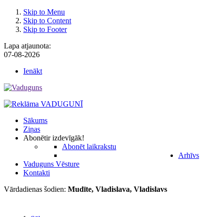
Skip to Menu
Skip to Content
Skip to Footer
Lapa atjaunota:
07-08-2026
Ienākt
Sākums
Ziņas
Abonēt
ir izdevīgāk!
Abonēt laikrakstu
Arhīvs
Vaduguns Vēsture
Kontakti
Vārdadienas šodien:
Mudīte, Vladislava, Vladislavs