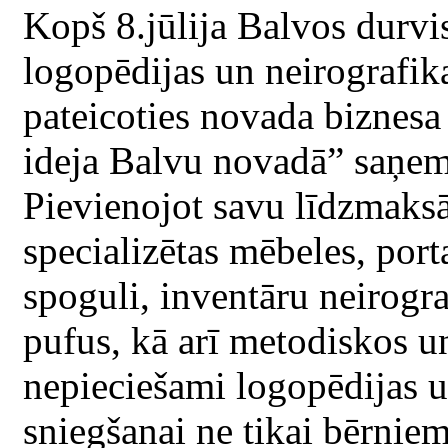
Kopš 8.jūlija Balvos durvi
logopēdijas un neirografika
pateicoties novada biznesa
ideja Balvu novadā” saņem
Pievienojot savu līdzmaksā
specializētas mēbeles, porta
spoguli, inventāru neirogr
pufus, kā arī metodiskos u
nepieciešami logopēdijas 
sniegšanai ne tikai bērnie