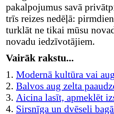
pakalpojumus savā privātpr
trīs reizes nedēļā: pirmdie
turklāt ne tikai mūsu nova
novadu iedzīvotājiem.
Vairāk rakstu...
Modernā kultūra vai augs
Balvos aug zelta paaudz
Aicina lasīt, apmeklēt i
Sirsnīga un dvēseli bag