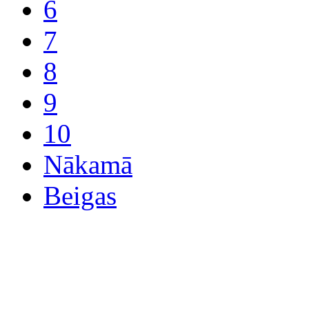
6
7
8
9
10
Nākamā
Beigas