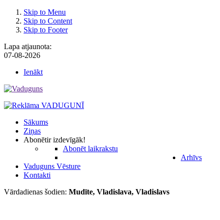
Skip to Menu
Skip to Content
Skip to Footer
Lapa atjaunota:
07-08-2026
Ienākt
Sākums
Ziņas
Abonēt
ir izdevīgāk!
Abonēt laikrakstu
Arhīvs
Vaduguns Vēsture
Kontakti
Vārdadienas šodien:
Mudīte, Vladislava, Vladislavs