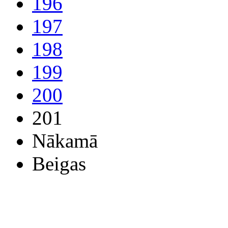
196
197
198
199
200
201
Nākamā
Beigas