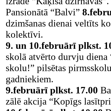
izrāde “Kaķīša dzirnavas”.
Pansionātā “Balvi”
8.febru
dzimšanas dienai veltīts k
kolektīvi.
9. un 10.februārī plkst. 
skolā atvērto durvju diena
skolu!” pilsētas pirmsskolu 
gadniekiem.
9.februārī plkst. 17.00
Bal
zālē akcija “Kopīgs lasītpr