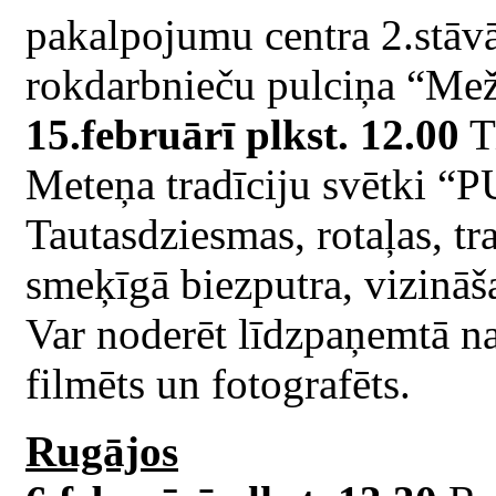
pakalpojumu centra 2.stā
rokdarbnieču pulciņa “Mež
15.februārī plkst. 12.00
Ti
Meteņa tradīciju svētk
Tautasdziesmas, rotaļas, tra
smeķīgā biezputra, vizināš
Var noderēt līdzpaņemtā na
filmēts un fotografēts.
Rugājos