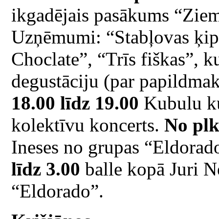
ikgadējais pasākums “Zie
Uzņēmumi: “Stabļovas ķipl
Choclate”, “Trīs fiškas”, 
degustāciju (par papildmak
18.00 līdz 19.00
Kubulu ku
kolektīvu koncerts.
No plk
Ineses no grupas “Eldorad
līdz 3.00
balle kopā Juri N
“Eldorado”.