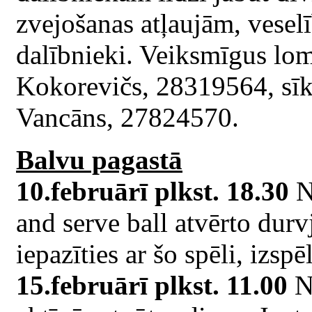
zvejošanas atļaujām, veselī
dalībnieki. Veiksmīgus lom
Kokorevičs, 28319564, sīkā
Vancāns, 27824570.
Balvu pagastā
10.februārī plkst. 18.30
N
and serve ball atvērto durv
iepazīties ar šo spēli, izsp
15.februārī plkst. 11.00
N