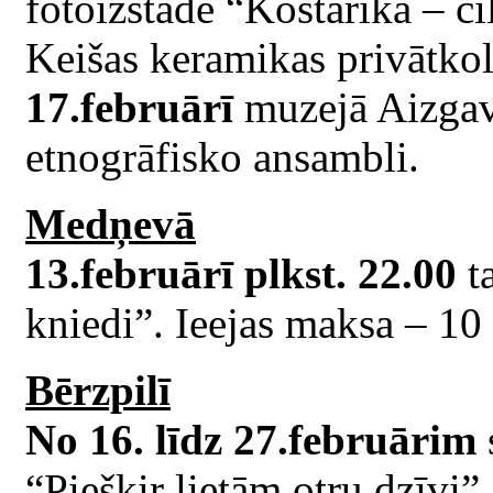
fotoizstāde “Kostarika – ci
Keišas keramikas privātkol
17.februārī
muzejā Aizgave
etnogrāfisko ansambli.
Medņevā
13.februārī plkst. 22.00
ta
kniedi”. Ieejas maksa – 10 
Bērzpilī
No 16. līdz 27.februārim
“Piešķir lietām otru dzīvi”.