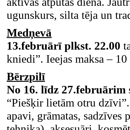
aktīvās atpūtas diena. Jautr
ugunskurs, silta tēja un tr
Medņevā
13.februārī plkst. 22.00
ta
kniedi”. Ieejas maksa – 10 
Bērzpilī
No 16. līdz 27.februārim
“Piešķir lietām otru dzīvi”.
apavi, grāmatas, sadzīves p
tehnika), aksesuāri, kosmēt