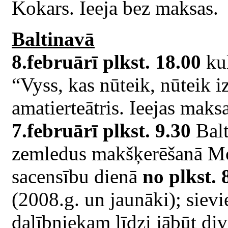
Kokars. Ieeja bez maksas.
Baltinavā
8.februārī plkst. 18.00
kul
“Vyss, kas nūteik, nūteik i
amatierteātris. Ieejas maksa
7.februārī plkst. 9.30
Balt
zemledus makšķerēšanā Mot
sacensību dienā
no plkst. 
(2008.g. un jaunāki); sievi
dalībniekam līdzi jābūt di