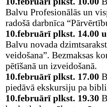
10.februārī plkst. 10.00
Ba
Balvu Profesionālās un vis
radošā darbnīca “Pārvērtīb
10.februārī plkst. 14.00 u
Balvu novada dzimtsaraks
veidošana”. Bezmaksas kon
pētīšanā un izveidošanā.
10.februārī plkst. 17.00
B
piedāvā ekskursiju pa bibl
10.februārī plkst. 19.30
B