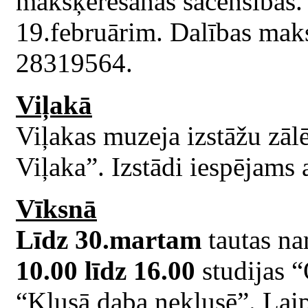
makšķerēšanas sacensības. 
19.februārim. Dalības maks
28319564.
Viļakā
Viļakas muzeja izstāžu zāl
Viļaka”. Izstādi iespējams 
Vīksnā
Līdz 30.martam
tautas na
10.00 līdz 16.00
studijas “
“Klusā daba neklusē”. Laip