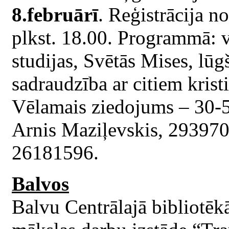
8.februārī
. Reģistrācija n
plkst. 18.00. Programmā: v
studijas, Svētās Mises, lū
sadraudzība ar citiem kristi
Vēlamais ziedojums – 30-50
Arnis Maziļevskis, 29397048
26181596.
Balvos
Balvu Centrālajā bibliotē