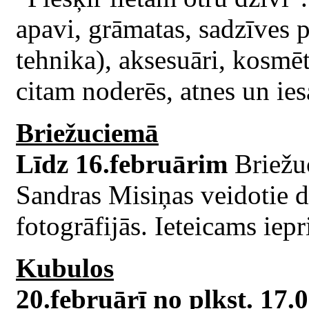
apavi, grāmatas, sadzīves p
tehnika), aksesuāri, kosmēt
citam noderēs, atnes un iesa
Briežuciemā
Līdz 16.februārim
Briežu
Sandras Misiņas veidotie da
fotogrāfijās. Ieteicams iepr
Kubulos
20.februārī no plkst. 17.0