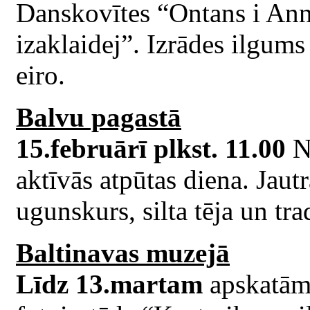
Danskovītes “Ontans i Ann
izaklaidej”. Izrādes ilgums
eiro.
Balvu pagastā
15.februārī plkst. 11.00
N
aktīvās atpūtas diena. Jautr
ugunskurs, silta tēja un tr
Baltinavas muzejā
Līdz 13.martam
apskatām