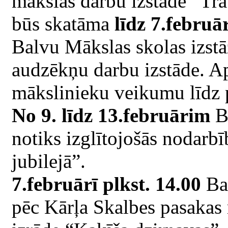
mākslas darbu izstāde “Tra
būs skatāma
līdz 7.februā
Balvu Mākslas skolas izst
audzēkņu darbu izstāde. Ap
mākslinieku veikumu līdz p
No 9. līdz 13.februārim
Ba
notiks izglītojošās nodarb
jubilejā”.
7.februārī plkst. 14.00
Bal
pēc Kārļa Skalbes pasakas