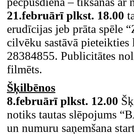
pēcpusdiena – tikšanās ar 
21.februārī plkst. 18.00
ta
erudīcijas jeb prāta spēle
cilvēku sastāvā pieteikties
28384855. Publicitātes nol
filmēts.
Šķilbēnos
8.februārī plkst. 12.00
Šķ
notiks tautas slēpojums 
un numuru saņemšana start