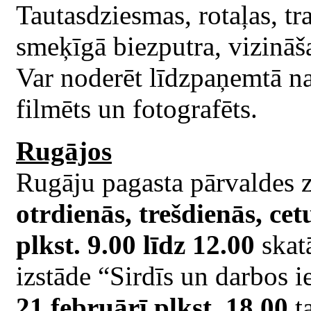
Tautasdziesmas, rotaļas, tra
smeķīgā biezputra, vizināš
Var noderēt līdzpaņemtā na
filmēts un fotografēts.
Rugājos
Rugāju pagasta pārvaldes 
otrdienās, trešdienās, ce
plkst. 9.00 līdz 12.00
skat
izstāde “Sirdīs un darbos i
21.februārī plkst. 18.00
ta