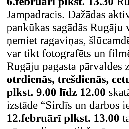
6.februārī plkst. 13.30
Ru
Jampadracis. Dažādas aktivi
pankūkas sagādās Rugāju v
ņemiet ragaviņas, šlūcamdē
var tikt fotografēts un film
Rugāju pagasta pārvaldes 
otrdienās, trešdienās, ce
plkst. 9.00 līdz 12.00
skat
izstāde “Sirdīs un darbos i
12.februārī plkst. 13.00
t