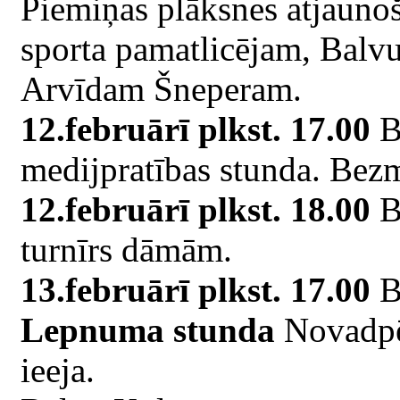
Piemiņas plāksnes atjauno
sporta pamatlicējam, Balvu
Arvīdam Šneperam.
12.februārī plkst. 17.00
Ba
medijpratības stunda. Bezm
12.februārī plkst. 18.00
Ba
turnīrs dāmām.
13.februārī plkst. 17.00
Ba
Lepnuma stunda
Novadpēt
ieeja.