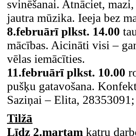
svinēšanai. Atnāciet, mazi, 
jautra mūzika. Ieeja bez m
8.februārī plkst. 14.00
tau
mācības. Aicināti visi – gan
vēlas iemācīties.
11.februārī plkst. 10.00
ro
pušķu gatavošana. Konfekt
Saziņai – Elita, 28353091
Tilžā
Līdz 2.martam
katru darb