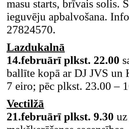
masu starts, brīvais solis.
ieguvēju apbalvošana. Inf
27824570.
Lazdukalnā
14.februārī plkst. 22.00
s
ballīte kopā ar DJ JVS un 
7 eiro; pēc plkst. 23.00 – 1
Vectilžā
21.februārī plkst. 9.30
uz 