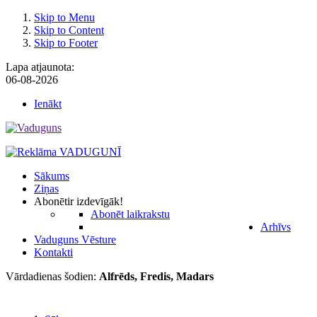
Skip to Menu
Skip to Content
Skip to Footer
Lapa atjaunota:
06-08-2026
Ienākt
Sākums
Ziņas
Abonēt
ir izdevīgāk!
Abonēt laikrakstu
Arhīvs
Vaduguns Vēsture
Kontakti
Vārdadienas šodien:
Alfrēds, Fredis, Madars