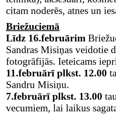
citam noderēs, atnes un iesa
Briežuciemā
Līdz 16.februārim
Briežu
Sandras Misiņas veidotie da
fotogrāfijās. Ieteicams iepr
11.februārī plkst. 12.00
ta
Sandru Misiņu.
7.februārī plkst. 13.00
tau
vecumiem, lai laikus sagat