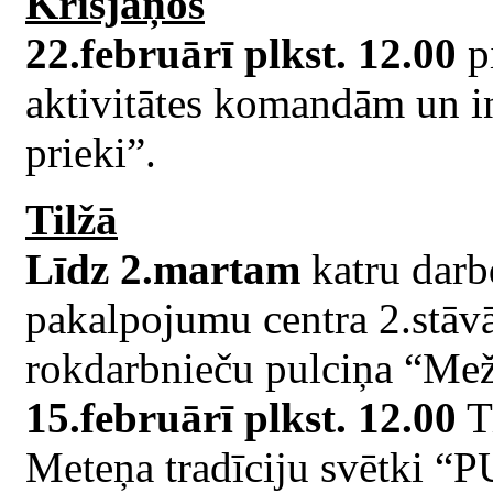
Krišjāņos
22.februārī plkst. 12.00
pi
aktivitātes komandām un in
prieki”.
Tilžā
Līdz 2.martam
katru darb
pakalpojumu centra 2.stā
rokdarbnieču pulciņa “Mež
15.februārī plkst. 12.00
Ti
Meteņa tradīciju svētk