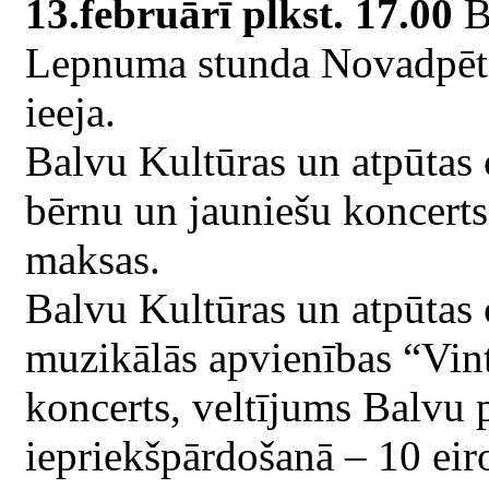
13.februārī plkst. 17.00
Ba
Lepnuma stunda Novadpētn
ieeja.
Balvu Kultūras un atpūtas
bērnu un jauniešu koncert
maksas.
Balvu Kultūras un atpūtas
muzikālās apvienības “Vin
koncerts, veltījums Balvu p
iepriekšpārdošanā – 10 eiro