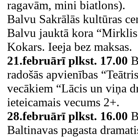
ragavām, mini biatlons).
Balvu Sakrālās kultūras ce
Balvu jauktā kora “Mirklis
Kokars. Ieeja bez maksas.
21.februārī plkst. 17.00
Ba
radošās apvienības “Teātri
vecākiem “Lācis un viņa dr
ieteicamais vecums 2+.
28.februārī plkst. 16.00
Ba
Baltinavas pagasta dramati