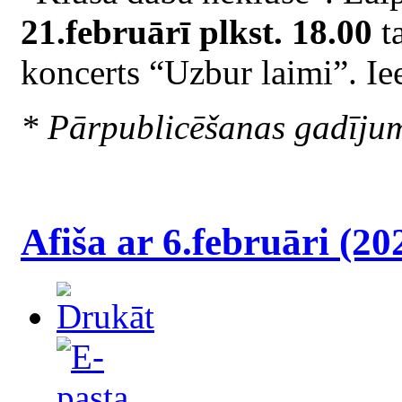
21.februārī plkst. 18.00
t
koncerts “Uzbur laimi”. Ie
* Pārpublicēšanas gadīju
Afiša ar 6.februāri (20