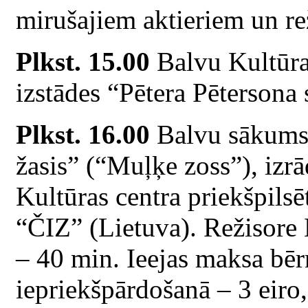
mirušajiem aktieriem un re
Plkst. 15.00
Balvu Kultūras
izstādes “Pētera Pētersona 
Plkst. 16.00
Balvu sākumsk
žasis” (“Muļķe zoss”), izr
Kultūras centra priekšpilsēt
“ČIZ” (Lietuva). Režisore 
– 40 min. Ieejas maksa bē
iepriekšpārdošanā – 3 eiro