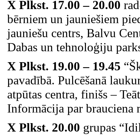
X Plkst. 17.00 – 20.00
rad
bērniem un jauniešiem pi
jauniešu centrs, Balvu Ce
Dabas un tehnoloģiju parks
X Plkst. 19.00 – 19.45
“Šk
pavadībā. Pulcēšanā lauku
atpūtas centra, finišs – Teā
Informācija par brauciena 
X Plkst. 20.00
grupas “Idil