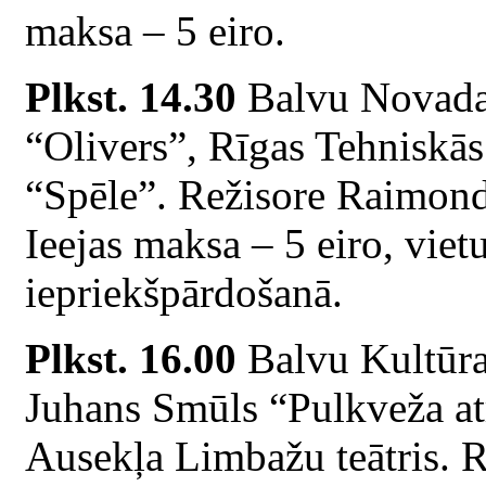
maksa – 5 eiro.
Plkst. 14.30
Balvu Novada 
“Olivers”, Rīgas Tehniskās 
“Spēle”. Režisore Raimond
Ieejas maksa – 5 eiro, vietu
iepriekšpārdošanā.
Plkst. 16.00
Balvu Kultūras
Juhans Smūls “Pulkveža atr
Ausekļa Limbažu teātris. R