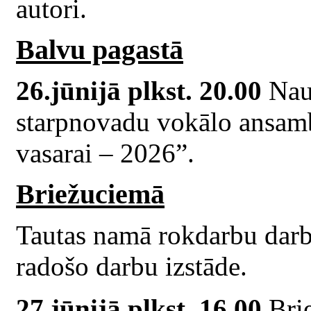
autori.
Balvu pagastā
26.jūnijā plkst. 20.00
Naud
starpnovadu vokālo ansam
vasarai – 2026”.
Briežuciemā
Tautas namā rokdarbu darb
radošo darbu izstāde.
27.jūnijā plkst. 16.00
Brie