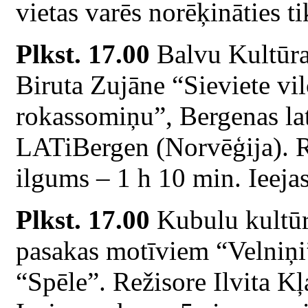
vietas varēs norēķināties ti
Plkst. 17.00
Balvu Kultūras
Biruta Zujāne “Sieviete vil
rokassomiņu”, Bergenas lat
LATiBergen (Norvēģija). R
ilgums – 1 h 10 min. Ieeja
Plkst. 17.00
Kubulu kultū
pasakas motīviem “Velniņi”
“Spēle”. Režisore Ilvita Kļ