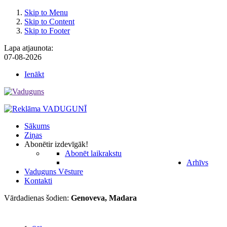
Skip to Menu
Skip to Content
Skip to Footer
Lapa atjaunota:
07-08-2026
Ienākt
Sākums
Ziņas
Abonēt
ir izdevīgāk!
Abonēt laikrakstu
Arhīvs
Vaduguns Vēsture
Kontakti
Vārdadienas šodien:
Genoveva, Madara