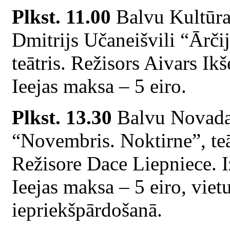
Plkst. 11.00
Balvu Kultūras
Dmitrijs Učaneišvili “Ārčij
teātris. Režisors Aivars Ik
Ieejas maksa – 5 eiro.
Plkst. 13.30
Balvu Novada
“Novembris. Noktirne”, te
Režisore Dace Liepniece. I
Ieejas maksa – 5 eiro, vietu
iepriekšpārdošanā.