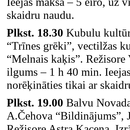
Ieejas maksa – 5 eiro, uz vi
skaidru naudu.
Plkst. 18.30
Kubulu kultū
“Trīnes grēki”, vectilžas ku
“Melnais kaķis”. Režisore 
ilgums – 1 h 40 min. Ieejas
norēķināties tikai ar skaid
Plkst. 19.00
Balvu Novada 
A.Čehova “Bildinājums”, Je
Režisore Astra Kacena. Izr