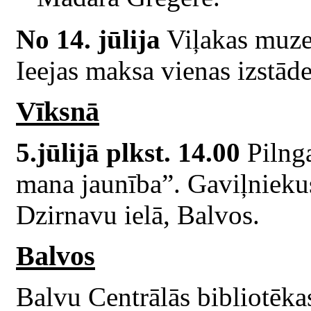
No 14. jūlija
Viļakas muzej
Ieejas maksa vienas izstād
Vīksnā
5.jūlijā plkst. 14.00
Pilnga
mana jaunība”. Gaviļniekus
Dzirnavu ielā, Balvos.
Balvos
Balvu Centrālās bibliotēka