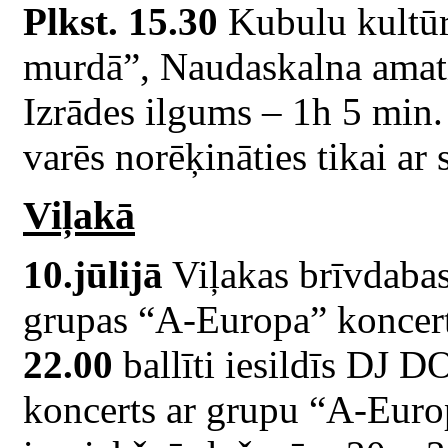
Plkst. 15.30
Kubulu kultūr
murdā”, Naudaskalna amatie
Izrādes ilgums – 1h 5 min. 
varēs norēķināties tikai ar
Viļakā
10.jūlijā
Viļakas brīvdabas
grupas “A-Europa” koncer
22.00
ballīti iesildīs DJ 
koncerts ar grupu “A-Euro