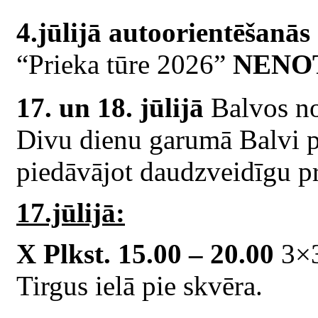
4.jūlijā autoorientēšanās
“Prieka tūre 2026”
NENO
17. un 18. jūlijā
Balvos no
Divu dienu garumā Balvi pā
piedāvājot daudzveidīgu 
17.jūlijā:
X Plkst. 15.00 – 20.00
3×3
Tirgus ielā pie skvēra.