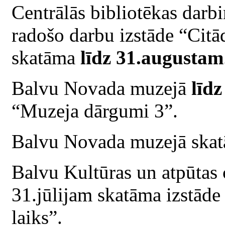
Centrālās bibliotēkas darb
radošo darbu izstāde “Citād
skatāma
līdz 31.augustam
Balvu Novada muzejā
līdz
“Muzeja dārgumi 3”.
Balvu Novada muzejā skat
Balvu Kultūras un atpūtas 
31.jūlijam skatāma izstāde
laiks”.