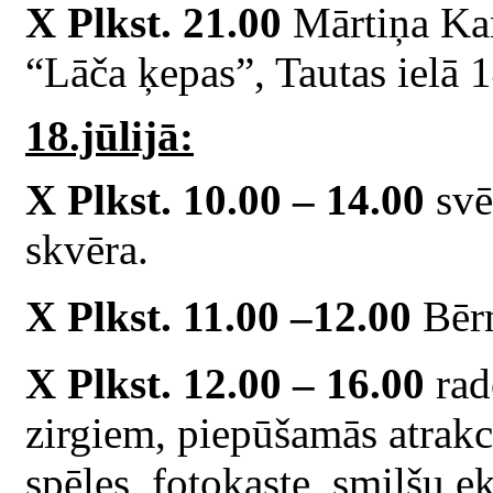
X Plkst. 21.00
Mārtiņa Kan
“Lāča ķepas”, Tautas ielā 1
18.jūlijā:
X Plkst. 10.00 – 14.00
svēt
skvēra.
X Plkst. 11.00 –12.00
Bērn
X Plkst. 12.00 – 16.00
rad
zirgiem, piepūšamās atrakci
spēles, fotokaste, smilšu e