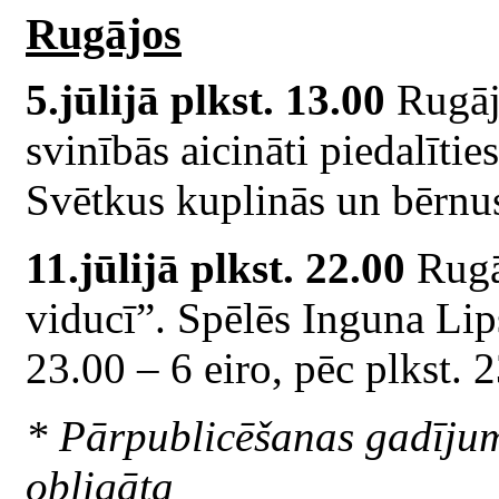
Rugājos
5.jūlijā plkst. 13.00
Rugāj
svinībās aicināti piedalīti
Svētkus kuplinās un bērn
11.jūlijā plkst. 22.00
Rugā
viducī”. Spēlēs Inguna Lips
23.00 – 6 eiro, pēc plkst. 
* Pārpublicēšanas gadīju
obligāta