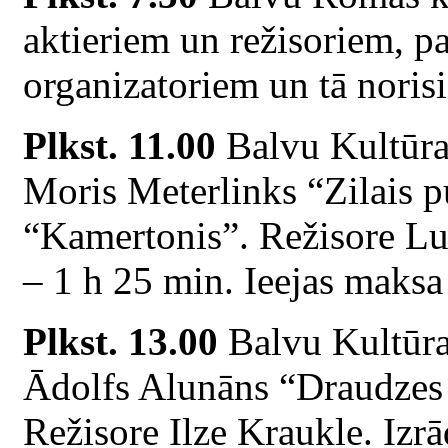
aktieriem un režisoriem, pa
organizatoriem un tā norisi
Plkst. 11.00
Balvu Kultūras
Moris Meterlinks “Zilais pu
“Kamertonis”. Režisore Lu
– 1 h 25 min. Ieejas maksa 
Plkst. 13.00
Balvu Kultūras
Ādolfs Alunāns “Draudzes b
Režisore Ilze Kraukle. Izrā