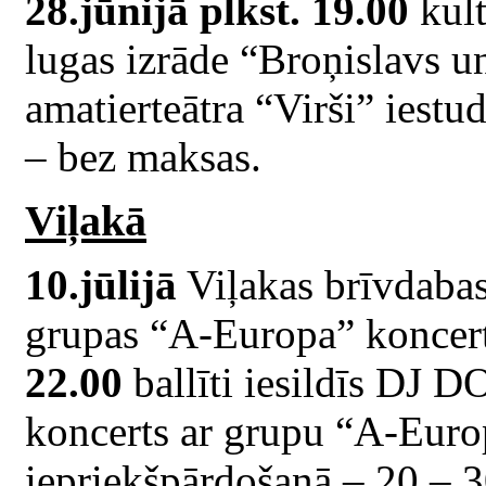
28.jūnijā plkst. 19.00
kult
lugas izrāde “Broņislavs u
amatierteātra “Virši” iestu
– bez maksas.
Viļakā
10.jūlijā
Viļakas brīvdabas
grupas “A-Europa” koncer
22.00
ballīti iesildīs DJ 
koncerts ar grupu “A-Euro
iepriekšpārdošanā – 20 – 3