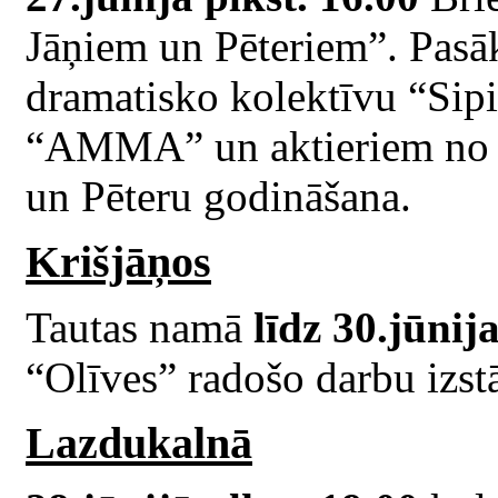
Jāņiem un Pēteriem”. Pas
dramatisko kolektīvu “Sip
“AMMA” un aktieriem no 
un Pēteru godināšana.
Krišjāņos
Tautas namā
līdz 30.jūni
“Olīves” radošo darbu izstā
Lazdukalnā