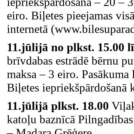
iepriekšpārdošanā – 20 – 3
eiro. Biļetes pieejamas vis
internetā (www.bilesuparad
11.jūlijā no plkst. 15.00 l
brīvdabas estrādē bērnu put
maksa – 3 eiro. Pasākuma l
Biļetes iepriekšpārdošanā 
11.jūlijā plkst. 18.00
Viļak
katoļu baznīcā Pilngadības
– Madara Grēģere.