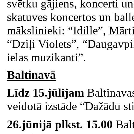
svētku gājiens, koncerti un
skatuves koncertos un ballē
mākslinieki: “Idille”, Mār
“Dziļi Violets”, “Daugavpi
ielas muzikanti”.
Baltinavā
Līdz 15.jūlijam
Baltinava
veidotā izstāde “Dažādu stil
26.jūnijā plkst. 15.00
Balt