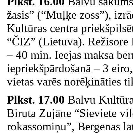
Plkst. 16.00
Balvu sākumsk
žasis” (“Muļķe zoss”), izr
Kultūras centra priekšpilsēt
“ČIZ” (Lietuva). Režisore 
– 40 min. Ieejas maksa bē
iepriekšpārdošanā – 3 eiro
vietas varēs norēķināties ti
Plkst. 17.00
Balvu Kultūras
Biruta Zujāne “Sieviete vil
rokassomiņu”, Bergenas lat