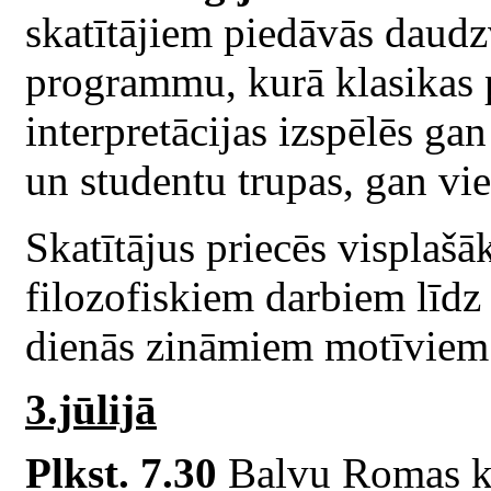
skatītājiem piedāvās daud
programmu, kurā klasikas 
interpretācijas izspēlēs gan
un studentu trupas, gan vie
Skatītājus priecēs visplašāk
filozofiskiem darbiem līdz 
dienās zināmiem motīviem
3.jūlijā
Plkst. 7.30
Balvu Romas ka