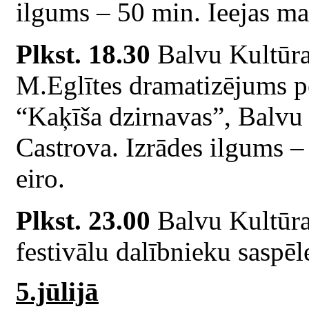
ilgums – 50 min. Ieejas ma
Plkst. 18.30
Balvu Kultūras
M.Eglītes dramatizējums p
“Kaķīša dzirnavas”, Balvu 
Castrova. Izrādes ilgums –
eiro.
Plkst. 23.00
Balvu Kultūra
festivālu dalībnieku saspē
5.jūlijā