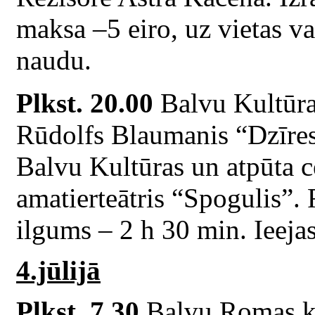
maksa –5 eiro, uz vietas va
naudu.
Plkst. 20.00
Balvu Kultūras
Rūdolfs Blaumanis “Dzīres
Balvu Kultūras un atpūta ce
amatierteātris “Spogulis”. 
ilgums – 2 h 30 min. Ieeja
4.jūlijā
Plkst. 7.30
Balvu Romas ka