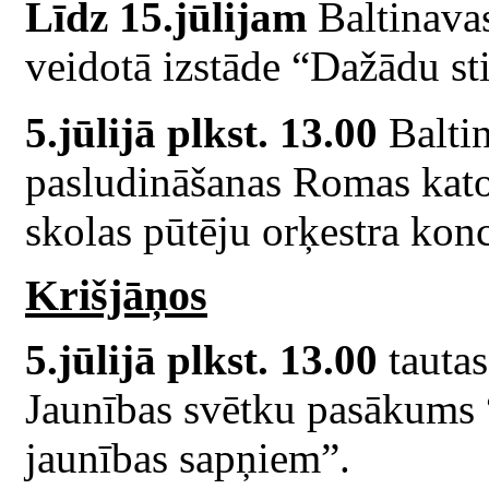
Līdz 15.jūlijam
Baltinava
veidotā izstāde “Dažādu stil
5.jūlijā plkst. 13.00
Baltin
pasludināšanas Romas kat
skolas pūtēju orķestra konc
Krišjāņos
5.jūlijā plkst. 13.00
tautas
Jaunības svētku pasākums 
jaunības sapņiem”.