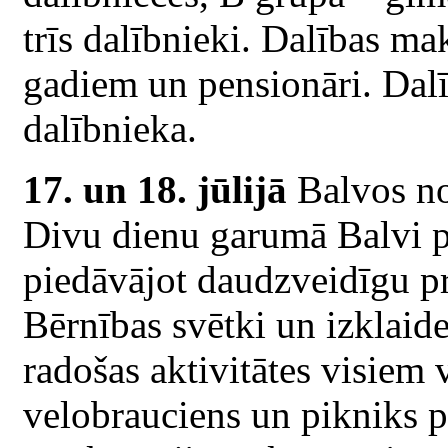
trīs dalībnieki. Dalības m
gadiem un pensionāri. Dal
dalībnieka.
17. un 18. jūlijā
Balvos no
Divu dienu garumā Balvi pā
piedāvājot daudzveidīgu 
Bērnības svētki un izklaid
radošas aktivitātes visiem
velobrauciens un pikniks pil