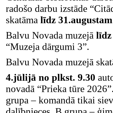
radošo darbu izstāde “Citād
skatāma
līdz 31.augustam
Balvu Novada muzejā
līdz
“Muzeja dārgumi 3”.
Balvu Novada muzejā skat
4.jūlijā no plkst. 9.30
auto
novadā “Prieka tūre 2026”.
grupa – komandā tikai sie
dalībnieces, B grupa – ģ