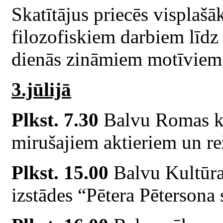
Skatītājus priecēs visplašāk
filozofiskiem darbiem līdz 
dienās zināmiem motīviem
3.jūlijā
Plkst. 7.30
Balvu Romas ka
mirušajiem aktieriem un re
Plkst. 15.00
Balvu Kultūras
izstādes “Pētera Pētersona 