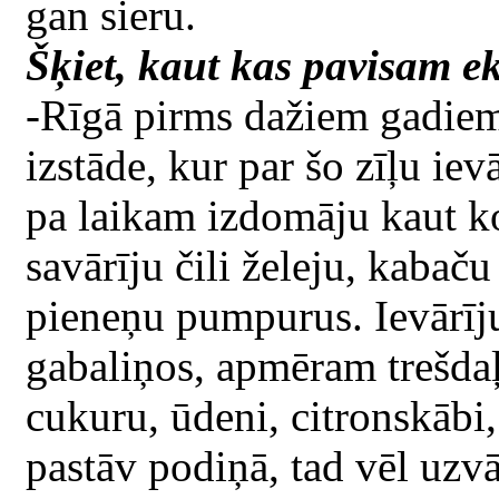
gan sieru.
Šķiet, kaut kas pavisam ek
-Rīgā pirms dažiem gadiem 
izstāde, kur par šo zīļu i
pa laikam izdomāju kaut ko
savārīju čili želeju, kabač
pieneņu pumpurus. Ievārīj
gabaliņos, apmēram trešdaļ
cukuru, ūdeni, citronskābi, 
pastāv podiņā, tad vēl uzvā