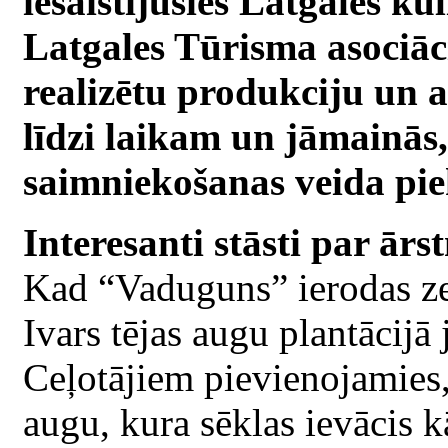
iesaistījusies Latgales k
Latgales Tūrisma asociāc
realizētu produkciju un at
līdzi laikam un jāmainās,
saimniekošanas veida piek
Interesanti stāsti par ār
Kad “Vaduguns” ierodas z
Ivars tējas augu plantācijā
Ceļotājiem pievienojamies,
augu, kura sēklas ievācis k