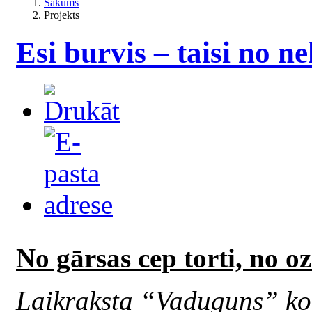
Sākums
Projekts
Esi burvis – taisi no n
No gārsas cep torti, no oz
Laikraksta “Vaduguns” kol