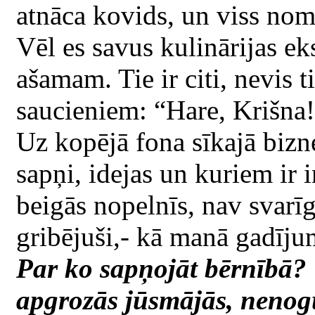
atnāca kovids, un viss nom
Vēl es savus kulinārijas e
ašamam. Tie ir citi, nevis t
saucieniem: “Hare, Krišna
Uz kopējā fona sīkajā bizne
sapņi, idejas un kuriem ir i
beigās nopelnīs, nav svarīgi
gribējuši,- kā manā gadīju
Par ko sapņojāt bērnībā? 
apgrozās jūsmājās, neno