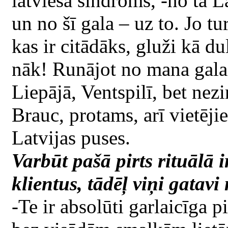
latvieša sindroms, -no tā La
un no šī gala – uz to. Jo tur
kas ir citādāks, gluži kā 
nāk! Runājot no mana gala,
Liepājā, Ventspilī, bet nez
Brauc, protams, arī vietējie
Latvijas puses.
Varbūt pašā pirts rituālā ir
klientus, tādēļ viņi gatavi
-Te ir absolūti garlaicīga p