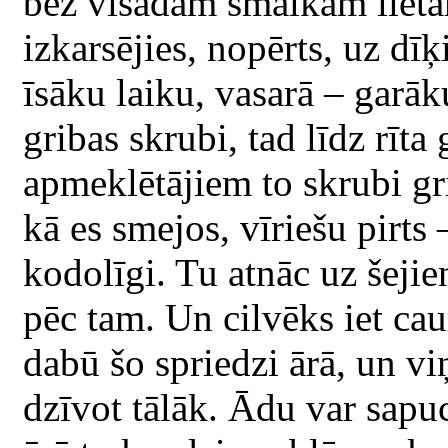
bez visādām smalkām lietām.
izkarsējies, nopērts, uz dīķ
īsāku laiku, vasarā – garāku
gribas skrubi, tad līdz rīta
apmeklētājiem to skrubi gri
kā es smejos, vīriešu pirts 
kodolīgi. Tu atnāc uz šejieni
pēc tam. Un cilvēks iet caur
dabū šo spriedzi ārā, un vi
dzīvot tālāk. Ādu var sapuc