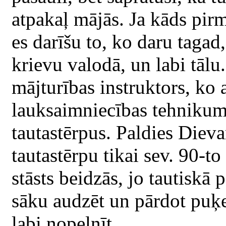
atpakaļ mājās. Ja kāds pir
es darīšu to, ko daru tagad,
krievu valodā, un labi tālu
mājturības instruktors, ko
lauksaimniecības tehnikumā.
tautastērpus. Paldies Dieva
tautastērpu tikai sev. 90-t
stāsts beidzās, jo tautiskā
sāku audzēt un pārdot puķes
labi nopelnīt.