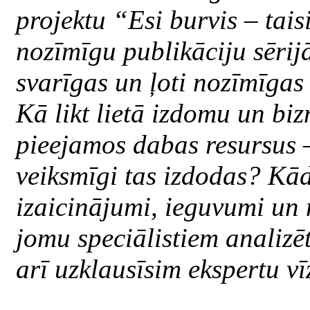
projektu “Esi burvis – tais
nozīmīgu publikāciju sērij
svarīgas un ļoti nozīmīga
Kā likt lietā izdomu un biz
pieejamos dabas resursus –
veiksmīgi tas izdodas? Kādi
izaicinājumi, ieguvumi un
jomu speciālistiem analizēt
arī uzklausīsim ekspertu vī