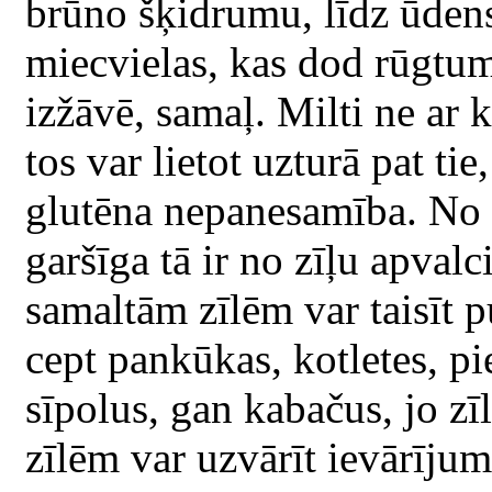
brūno šķidrumu, līdz ūdens
miecvielas, kas dod rūgtum
izžāvē, samaļ. Milti ne ar 
tos var lietot uzturā pat tie
glutēna nepanesamība. No z
garšīga tā ir no zīļu apval
samaltām zīlēm var taisīt 
cept pankūkas, kotletes, p
sīpolus, gan kabačus, jo zīl
zīlēm var uzvārīt ievārījum