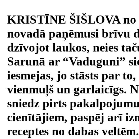
KRISTĪNE ŠIŠLOVA no T
novadā paņēmusi brīvu die
dzīvojot laukos, neies tač
Sarunā ar “Vaduguni” sie
iesmejas, jo stāsts par to
vienmuļš un garlaicīgs. N
sniedz pirts pakalpojumus
cienītājiem, paspēj arī i
receptes no dabas veltēm.