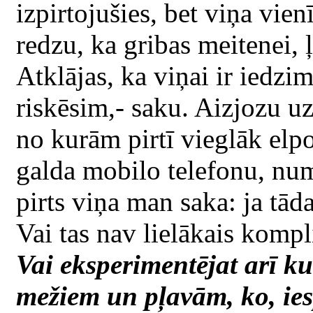
izpirtojušies, bet viņa vie
redzu, ka gribas meitenei, ļ
Atklājas, ka viņai ir iedzi
riskēsim,- saku. Aizjozu uz 
no kurām pirtī vieglāk elpo
galda mobilo telefonu, num
pirts viņa man saka: ja tāda
Vai tas nav lielākais komp
Vai eksperimentējat arī ku
mežiem un pļavām, ko, ies