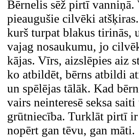
Bērnelis sēž pirtī vanniņā.
pieaugušie cilvēki atšķiras
kurš turpat blakus tirinās, 
vajag nosaukumu, jo cilvēk
kājas. Vīrs, aizslēpies aiz 
ko atbildēt, bērns atbildi a
un spēlējas tālāk. Kad bērn
vairs neinteresē seksa sait
grūtniecība. Turklāt pirtī i
nopērt gan tēvu, gan māti.