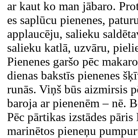
ar kaut ko man jābaro. Pro
es saplūcu pienenes, patur
applaucēju, salieku saldēt
salieku katlā, uzvāru, pieli
Pienenes garšo pēc makaron
dienas bakstīs pienenes šķ
runās. Viņš būs aizmirsis pē
baroja ar pienenēm – nē. 
Pēc pārtikas izstādes pāri
marinētos pieneņu pumpuru