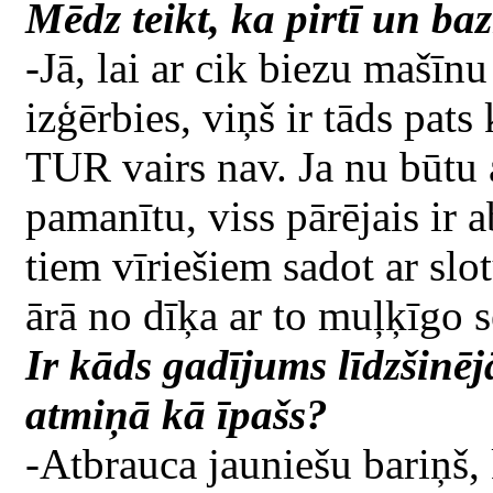
Mēdz teikt, ka pirtī un baz
-Jā, lai ar cik biezu mašīnu 
izģērbies, viņš ir tāds pats 
TUR vairs nav. Ja nu būtu a
pamanītu, viss pārējais ir 
tiem vīriešiem sadot ar slo
ārā no dīķa ar to muļķīgo se
Ir kāds gadījums līdzšinējā
atmiņā kā īpašs?
-Atbrauca jauniešu bariņš, 