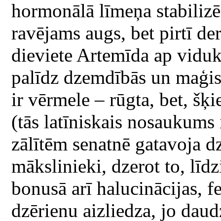
hormonālā līmeņa stabilizēš
ravējams augs, bet pirtī de
dieviete Artemīda ap vidukl
palīdz dzemdībās un maģisk
ir vērmele – rūgta, bet, šķi
(tās latīniskais nosaukums 
zālītēm senatnē gatavoja dz
mākslinieki, dzerot to, līdz
bonusā arī halucinācijas, f
dzērienu aizliedza, jo dau