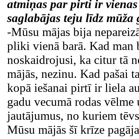
atmiņas par pirti ir viena
saglabājas teju līdz mūža
-Mūsu mājas bija nepareizās,
pliki vienā barā. Kad man b
noskaidrojusi, ka citur tā 
mājās, nezinu. Kad pašai ta
kopā iešanai pirtī ir liela
gadu vecumā rodas vēlme 
jautājumus, no kuriem tēvs 
Mūsu mājās šī krīze pagāja