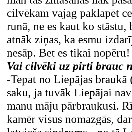
cilvēkam vajag paklapēt ceļ
runā, ne es kaut ko stāstu,
atnāk ziņas, ka esmu izdarī
nesāp. Bet es tikai nopēru!
Vai cilvēki uz pirti brauc n
-Tepat no Liepājas braukā (
saku, ja tuvāk Liepājai nav
manu māju pārbraukusi. Rīdz
kamēr visus nomazgās, darb