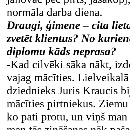
normāla darba diena.
Draugi, ģimene – cita liet
zvetēt klientus? No kurie
diplomu kāds neprasa?
-Kad cilvēki sāka nākt, izd
vajag mācīties. Lielveikalā
dziednieks Juris Kraucis bij
mācīties pirtniekus. Ziemu
ko pati protu, un viņš man 
man tās zināšanas nāk pašas