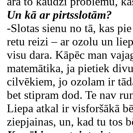
ārā to kaudzi problēmu, ka
Un kā ar pirtsslotām?
-Slotas sienu no tā, kas pi
retu reizi – ar ozolu un li
visu dara. Kāpēc man vajag
matemātika, ja pietiek divu
cilvēkiem, jo ozolam ir tād
bet stipram dod. Te nav run
Liepa atkal ir visforšākā bēr
ziepjainas, un, kad tu tos b