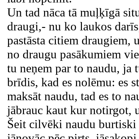
Un tad nāca tā muļķīgā sit
draugi,- nu ko laukos darīs,
pastāsta citiem draugiem, u
no draugu pasākumiem vie
tu neņem par to naudu, ja t
brīdis, kad es nolēmu: es st
maksāt naudu, tad es to nau
jābrauc kaut kur notirgot, 
Šeit cilvēki naudu burtiski 
jānovāc pēc pirts, jāsakopj,