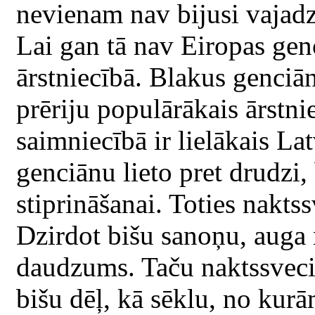
nevienam nav bijusi vajadzī
Lai gan tā nav Eiropas gen
ārstniecībā. Blakus genciā
prēriju populārākais ārstni
saimniecībā ir lielākais Lat
genciānu lieto pret drudzi,
stiprināšanai. Toties nakts
Dzirdot bišu sanoņu, auga 
daudzums. Taču naktssveci
bišu dēļ, kā sēklu, no kurā