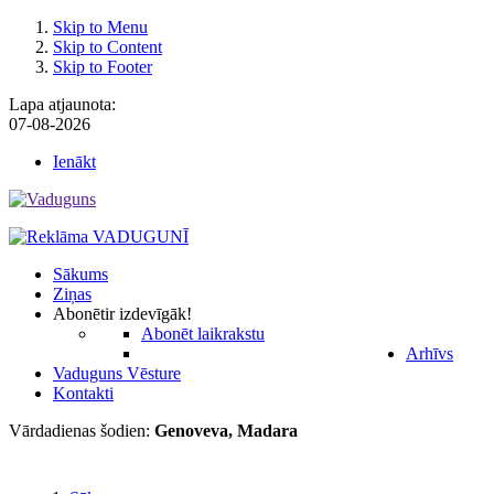
Skip to Menu
Skip to Content
Skip to Footer
Lapa atjaunota:
07-08-2026
Ienākt
Sākums
Ziņas
Abonēt
ir izdevīgāk!
Abonēt laikrakstu
Arhīvs
Vaduguns Vēsture
Kontakti
Vārdadienas šodien:
Genoveva, Madara