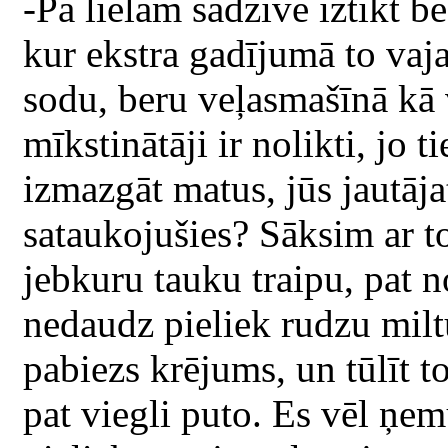
-Pa lielam sadzīvē iztikt b
kur ekstra gadījumā to vaj
sodu, beru veļasmašīnā kā v
mīkstinātāji ir nolikti, jo t
izmazgāt matus, jūs jautājat
sataukojušies? Sāksim ar t
jebkuru tauku traipu, pat 
nedaudz pieliek rudzu miltu
pabiezs krējums, un tūlīt t
pat viegli puto. Es vēl ņem