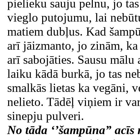
pielieku sauju pelnu, jo tas
vieglo putojumu, lai nebūtu
matiem dubļus. Kad šampūns
arī jāizmanto, jo zinām, ka 
arī sabojāties. Sausu mālu 
laiku kādā burkā, jo tas ne
smalkās lietas ka vegāni, v
nelieto. Tādēļ viņiem ir va
sinepju pulveri.
No tāda ‘’šampūna” acīs n