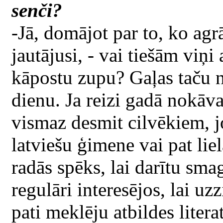
senči?
-Jā, domājot par to, ko ag
jautājusi, - vai tiešām viņ
kāpostu zupu? Gaļas taču ne
dienu. Ja reizi gadā nokāva
vismaz desmit cilvēkiem, j
latviešu ģimene vai pat li
radās spēks, lai darītu sm
regulāri interesējos, lai uz
pati meklēju atbildes litera