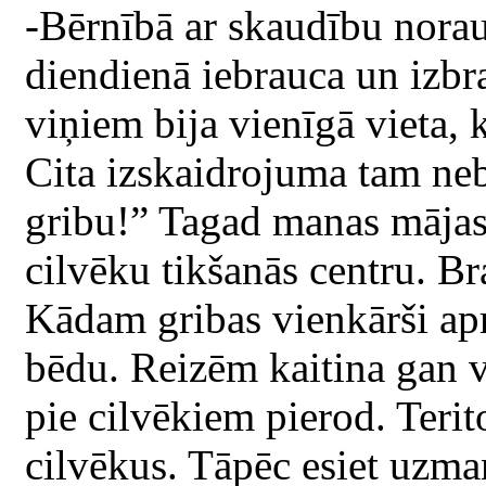
-Bērnībā ar skaudību nora
diendienā iebrauca un izbr
viņiem bija vienīgā vieta,
Cita izskaidrojuma tam nebi
gribu!” Tagad manas mājas
cilvēku tikšanās centru. Br
Kādam gribas vienkārši ap
bēdu. Reizēm kaitina gan ve
pie cilvēkiem pierod. Terito
cilvēkus. Tāpēc esiet uzma