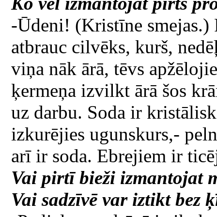
Ko vēl izmantojat pirts p
-Ūdeni! (Kristīne smejas.) R
atbrauc cilvēks, kurš, nedē
viņa nāk ārā, tēvs apžēloji
ķermeņa izvilkt ārā šos krām
uz darbu. Soda ir kristālisk
izkurējies ugunskurs,- peln
arī ir soda. Ebrejiem ir tic
Vai pirtī bieži izmantojat
Vai sadzīvē var iztikt bez 