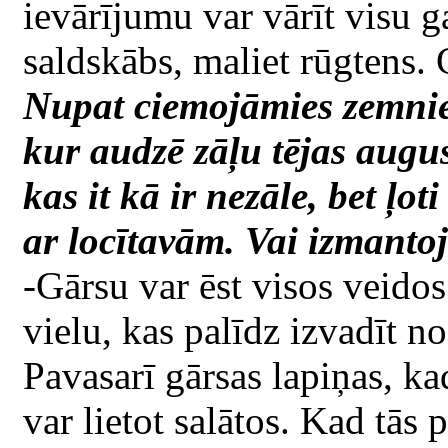
ievārījumu var vārīt visu gad
saldskābs, maliet rūgtens. 
Nupat ciemojāmies zemni
kur audzē zāļu tējas augu
kas it kā ir nezāle, bet ļ
ar locītavām. Vai izmanto
-Gārsu var ēst visos veidos
vielu, kas palīdz izvadīt n
Pavasarī gārsas lapiņas, ka
var lietot salātos. Kad tās 