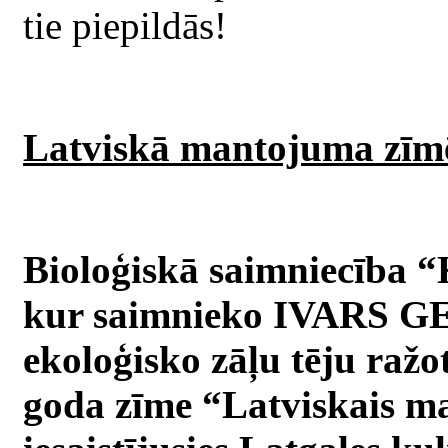
tie piepildās!
Latviskā mantojuma zīm
Bioloģiskā saimniecība 
kur saimnieko IVARS GEI
ekoloģisko zāļu tēju raž
goda zīme “Latviskais m