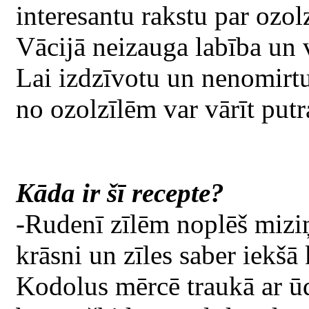
interesantu rakstu par ozol
Vācijā neizauga labība un v
Lai izdzīvotu un nenomirtu 
no ozolzīlēm var vārīt putr
Kāda ir šī recepte?
-Rudenī zīlēm noplēš miziņu
krāsni un zīles saber iekšā
Kodolus mērcē traukā ar ūd