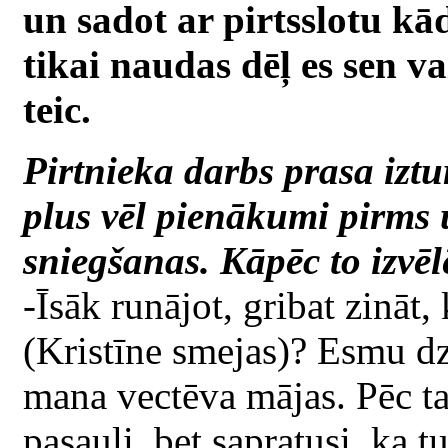
un sadot ar pirtsslotu k
tikai naudas dēļ es sen v
teic.
Pirtnieka darbs prasa iztu
plus vēl pienākumi pirms
sniegšanas. Kāpēc to izvēl
-Īsāk runājot, gribat zināt,
(Kristīne smejas)? Esmu dz
mana vectēva mājas. Pēc ta
pasauli, bet sapratusi, ka t