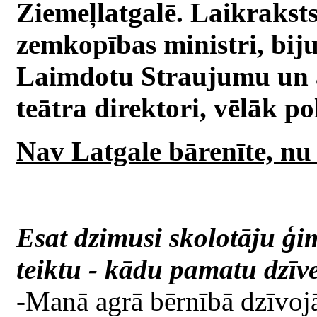
Ziemeļlatgalē. Laikrakst
zemkopības ministri, biju
Laimdotu Straujumu un a
teātra direktori, vēlāk pol
Nav Latgale bārenīte, nu
Esat dzimusi skolotāju ģi
teiktu - kādu pamatu dzīv
-Manā agrā bērnībā dzīvoj