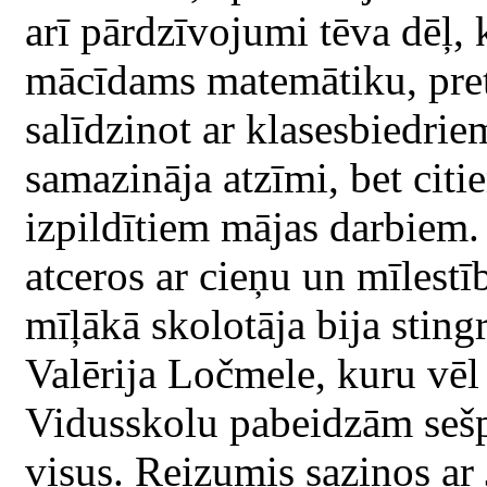
arī pārdzīvojumi tēva dēļ,
mācīdams matemātiku, pret
salīdzinot ar klasesbiedri
samazināja atzīmi, bet citi
izpildītiem mājas darbiem. 
atceros ar cieņu un mīlestī
mīļākā skolotāja bija stin
Valērija Ločmele, kuru vēl
Vidusskolu pabeidzām sešp
visus. Reizumis sazinos ar