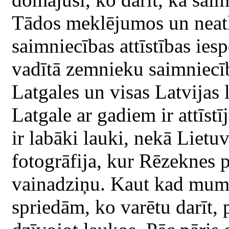
Tādos meklējumos un neatl
saimniecības attīstības ies
vadītā zemnieku saimniecīb
Latgales un visas Latvijas 
Latgale ar gadiem ir attīstī
ir labāki lauki, nekā Lietu
fotogrāfija, kur Rēzeknes 
vainadziņu. Kaut kad mums 
spriedām, ko varētu darīt, p