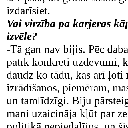
izdarīsiet.
Vai virzība pa karjeras k
izvēle?
-Tā gan nav bijis. Pēc da
patīk konkrēti uzdevumi, k
daudz ko tādu, kas arī ļoti
izrādīšanos, piemēram, ma
un tamlīdzīgi. Biju pārste
mani uzaicināja kļūt par ze
politikā nepiedalījos, un š