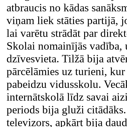
atbraucis no kādas sanāks
viņam liek stāties partijā, j
lai varētu strādāt par direk
Skolai nomainījās vadība,
dzīvesvieta. Tilžā bija atv
pārcēlāmies uz turieni, kur
pabeidzu vidusskolu. Vecāki
internātskolā līdz savai ai
periods bija gluži citādāks
televizors, apkārt bija dau