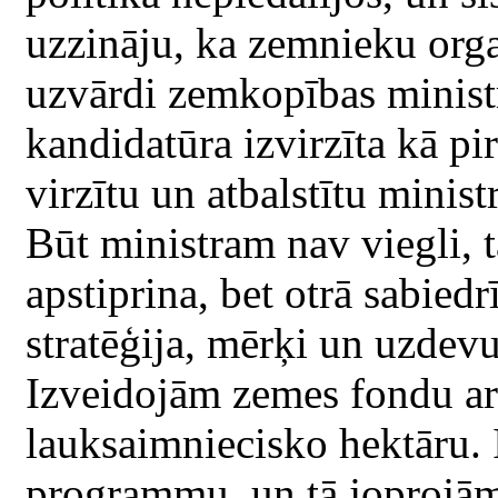
uzzināju, ka zemnieku orga
uzvārdi zemkopības minist
kandidatūra izvirzīta kā p
virzītu un atbalstītu ministr
Būt ministram nav viegli, tā
apstiprina, bet otrā sabiedr
stratēģija, mērķi un uzdevum
Izveidojām zemes fondu ar
lauksaimniecisko hektāru. 
programmu, un tā joprojām