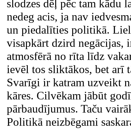
slodzes dēļ pēc tam kādu la
nedeg acis, ja nav iedvesma
un piedalīties politikā. Lie
visapkārt dzird negācijas, 
atmosfērā no rīta līdz vaka
ievēl tos sliktākos, bet arī 
Svarīgi ir katram uzveikt n
kāres. Cilvēkam jābūt godīg
pārbaudījumus. Taču vairāk
Politikā neizbēgami saskar