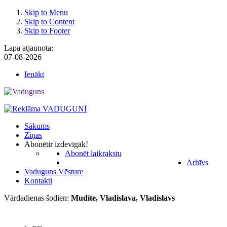
Skip to Menu
Skip to Content
Skip to Footer
Lapa atjaunota:
07-08-2026
Ienākt
Sākums
Ziņas
Abonēt
ir izdevīgāk!
Abonēt laikrakstu
Arhīvs
Vaduguns Vēsture
Kontakti
Vārdadienas šodien:
Mudīte, Vladislava, Vladislavs