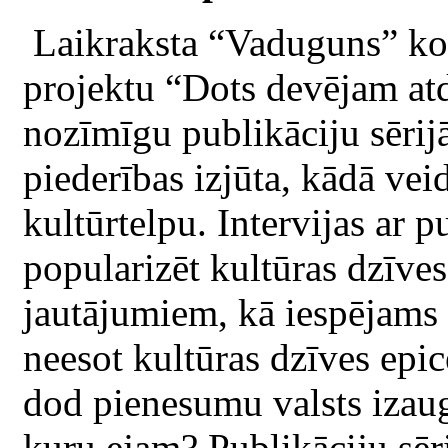
Laikraksta “Vaduguns” kol
projektu “Dots devējam atd
nozīmīgu publikāciju sērijā
piederības izjūta, kādā vei
kultūrtelpu. Intervijas ar 
popularizēt kultūras dzīves 
jautājumiem, kā iespējams s
neesot kultūras dzīves epice
dod pienesumu valsts izaugs
kuru ejam? Publikāciju sēr