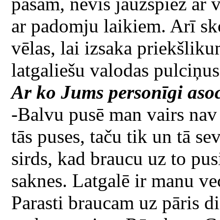
pašam, nevis jāuzspiež ar v
ar padomju laikiem. Arī sk
vēlas, lai izsaka priekšlik
latgaliešu valodas pulciņus
Ar ko Jums personīgi asoc
-Balvu pusē man vairs nav
tās puses, taču tik un tā se
sirds, kad braucu uz to pus
saknes. Latgalē ir manu ve
Parasti braucam uz pāris 