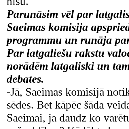
nišu.
Parunāsim vēl par latgali
Saeimas komisija apspried
programmu un runāja par 
Par latgaliešu rakstu val
norādēm latgaliski un tam
debates.
-Jā, Saeimas komisijā notik
sēdes. Bet kāpēc šāda veida
Saeimai, ja daudz ko varētu