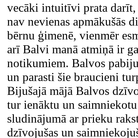
vecāki intuitīvi prata darīt
nav nevienas apmākušās di
bērnu ģimenē, vienmēr esmu
arī Balvi manā atmiņā ir g
notikumiem. Balvos pabiju
un parasti šie braucieni tu
Bijušajā mājā Balvos dzīvo 
tur ienāktu un saimniekotu
sludinājumā ar prieku raks
dzīvojušas un saimniekojuša