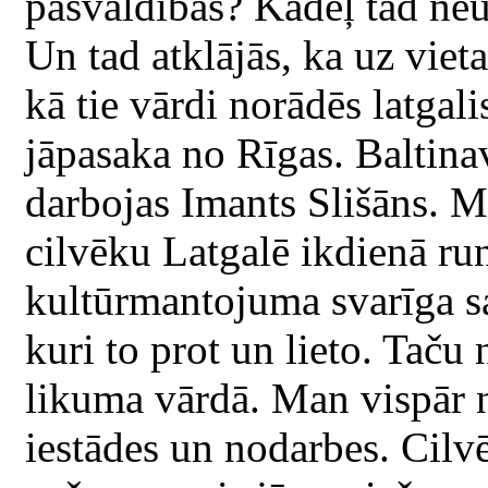
pašvaldības? Kādēļ tad neuz
Un tad atklājās, ka uz viet
kā tie vārdi norādēs latgal
jāpasaka no Rīgas. Baltina
darbojas Imants Slišāns. Ma
cilvēku Latgalē ikdienā run
kultūrmantojuma svarīga sas
kuri to prot un lieto. Taču 
likuma vārdā. Man vispār n
iestādes un nodarbes. Cilv