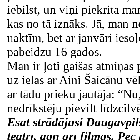
iebilst, un viņi piekrita ma
kas no tā iznāks. Jā, man n
naktīm, bet ar janvāri ieso
pabeidzu 16 gados.
Man ir ļoti gaišas atmiņas 
uz ielas ar Aini Šaicānu v
ar tādu prieku jautāja: “Nu
nedrīkstēju pievilt līdzcilv
Esat strādājusi Daugavpils
teātrī, gan arī filmās. Pē