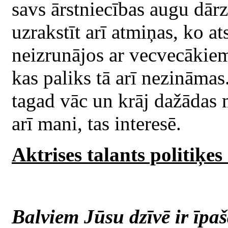
savs ārstniecības augu dār
uzrakstīt arī atmiņas, ko at
neizrunājos ar vecvecākie
kas paliks tā arī nezināma
tagad vāc un krāj dažādas 
arī mani, tas interesē.
Aktrises talants politiķes
Balviem Jūsu dzīvē ir īpaša