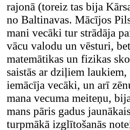
rajonā (toreiz tas bija Kār
no Baltinavas. Mācījos Pils
mani vecāki tur strādāja 
vācu valodu un vēsturi, bet 
matemātikas un fizikas sko
saistās ar dziļiem laukiem, 
iemācīja vecāki, un arī zē
mana vecuma meiteņu, bija
mans pāris gadus jaunākais 
turpmākā izglītošanās notei