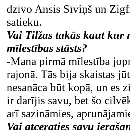
dzīvo Ansis Sīviņš un Zigfr
satieku.
Vai Tilžas takās kaut kur
mīlestības stāsts?
-Mana pirmā mīlestība jop
rajonā. Tās bija skaistas j
nesanāca būt kopā, un es zi
ir darījis savu, bet šo cil
arī sazināmies, aprunājami
Vai atceraties savu ierašan