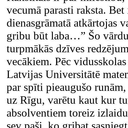
vecumā parasti raksta. Bet
dienasgrāmatā atkārtojas va
gribu būt laba…” Šo vārdu
turpmākās dzīves redzējum
vecākiem. Pēc vidusskolas 
Latvijas Universitātē matem
par spīti pieaugušo runām,
uz Rīgu, varētu kaut kur tu
absolventiem toreiz izlaidu
sev paši, ko gribat sasniegt