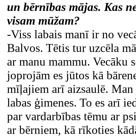
un bērnības mājas. Kas ne
visam mūžam?
-Viss labais manī ir no vec
Balvos. Tētis tur uzcēla m
ar manu mammu. Vecāku sen 
joprojām es jūtos kā bāren
mīļajiem arī aizsaulē. Man i
labas ģimenes. To es arī i
par vardarbības tēmu ar ps
ar bērniem, kā rīkoties kād