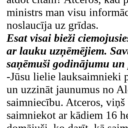
ministrs man visu informāc
noslaucīja uz grīdas.
Esat visai bieži ciemojusi
ar lauku uzņēmējiem. Savu
saņēmuši godinājumu un p
-Jūsu lielie lauksaimnieki 
un uzzināt jaunumus no A
saimniecību. Atceros, viņš 
saimniekot ar kādiem 16 h
domājuši, ko darīt, kā saim