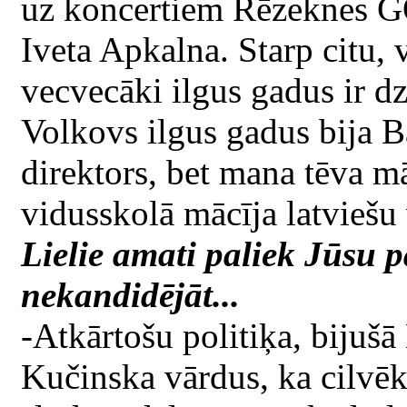
uz koncertiem Rēzeknes GO
Iveta Apkalna. Starp citu, 
vecvecāki ilgus gadus ir d
Volkovs ilgus gadus bija 
direktors, bet mana tēva 
vidusskolā mācīja latviešu 
Lielie amati paliek Jūsu 
nekandidējāt...
-Atkārtošu politiķa, bijuš
Kučinska vārdus, ka cilvēki,