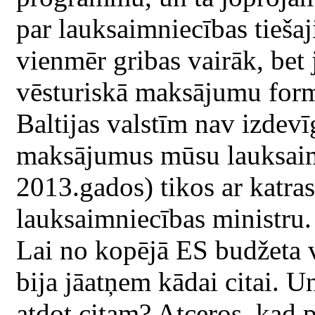
par lauksaimniecības tieš
vienmēr gribas vairāk, bet 
vēsturiskā maksājumu formu
Baltijas valstīm nav izdevī
maksājumus mūsu lauksaimn
2013.gados) tikos ar katras
lauksaimniecības ministru. 
Lai no kopējā ES budžeta va
bija jāatņem kādai citai. Un
atdot citam? Atceros, kad 