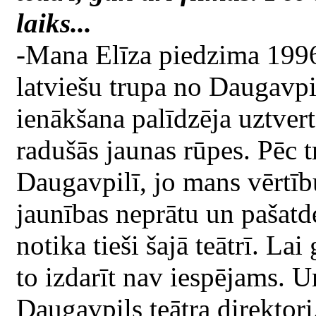
laiks...
-Mana Elīza piedzima 1996
latviešu trupa no Daugavpil
ienākšana palīdzēja uztvert
radušās jaunas rūpes. Pēc 
Daugavpilī, jo mans vērtību 
jaunības neprātu un pašatde
notika tieši šajā teātrī. Lai
to izdarīt nav iespējams. 
Daugavpils teātra direktori