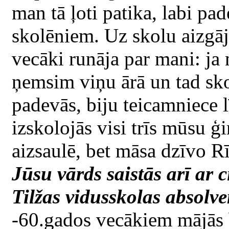
man tā ļoti patika, labi pad
skolēniem. Uz skolu aizgāj
vecāki runāja par mani: ja
ņemsim viņu ārā un tad sko
padevās, biju teicamniece l
izskolojās visi trīs mūsu ģ
aizsaulē, bet māsa dzīvo Rī
Jūsu vārds saistās arī ar 
Tilžas vidusskolas absolve
-60.gados vecākiem mājās b