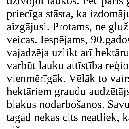
dzīvojot laukos. Pēc pāris 
priecīga stāsta, ka izdomāju
aizgājusi. Protams, ne gluž
veicas. Iespējams, 90.gado
vajadzēja uzlikt arī hektār
varbūt lauku attīstība reģi
vienmērīgāk. Vēlāk to vairs
hektāriem graudu audzētājs
blakus nodarbošanos. Sav
tagad nekas cits neatliek, 