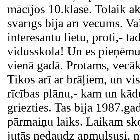
mācījos 10.klasē. Tolaik a
svarīgs bija arī vecums. Va
interesantu lietu, proti,- t
vidusskola! Un es pieņēmu
vienā gadā. Protams, vecāki
Tikos arī ar brāļiem, un v
rīcības plānu,- kam un kād
griezties. Tas bija 1987.gad
pārmaiņu laiks. Laikam sko
jutās nedaudz apmulsusi, ne