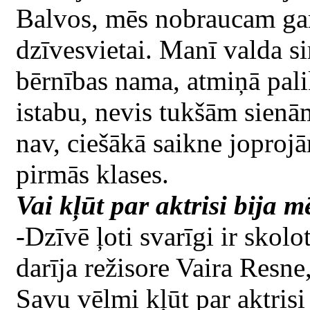
Balvos, mēs nobraucam gar
dzīvesvietai. Manī valda si
bērnības nama, atmiņā palik
istabu, nevis tukšām sienā
nav, ciešākā saikne joprojā
pirmās klases.
Vai kļūt par aktrisi bija m
-Dzīvē ļoti svarīgi ir skolo
darīja režisore Vaira Resne
Savu vēlmi kļūt par aktrisi 