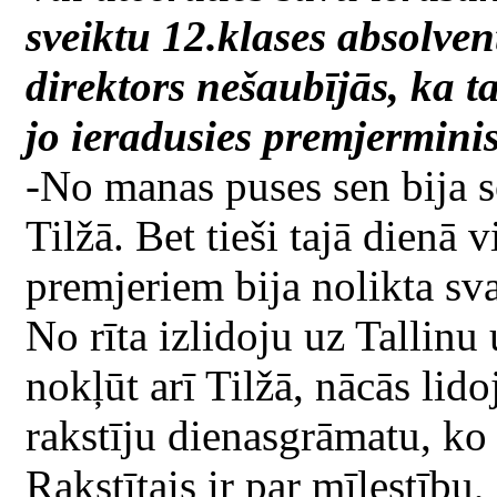
sveiktu 12.klases absolven
direktors nešaubījās, ka 
jo ieradusies premjermini
-No manas puses sen bija so
Tilžā. Bet tieši tajā dienā 
premjeriem bija nolikta sv
No rīta izlidoju uz Tallinu
nokļūt arī Tilžā, nācās lid
rakstīju dienasgrāmatu, ko 
Rakstītais ir par mīlestību