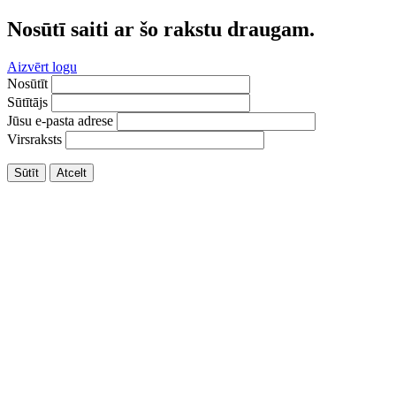
Nosūtī saiti ar šo rakstu draugam.
Aizvērt logu
Nosūtīt
Sūtītājs
Jūsu e-pasta adrese
Virsraksts
Sūtīt
Atcelt