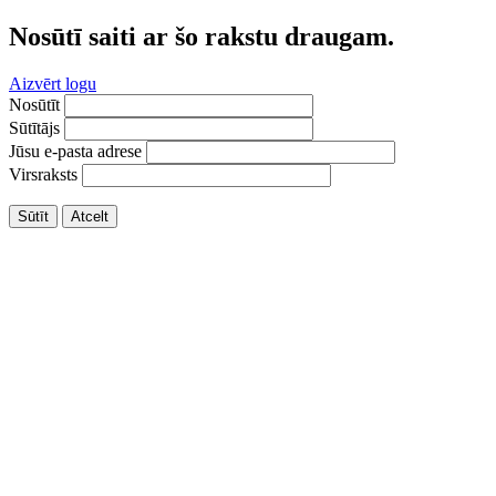
Nosūtī saiti ar šo rakstu draugam.
Aizvērt logu
Nosūtīt
Sūtītājs
Jūsu e-pasta adrese
Virsraksts
Sūtīt
Atcelt