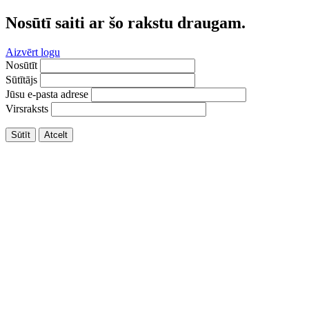
Nosūtī saiti ar šo rakstu draugam.
Aizvērt logu
Nosūtīt
Sūtītājs
Jūsu e-pasta adrese
Virsraksts
Sūtīt
Atcelt