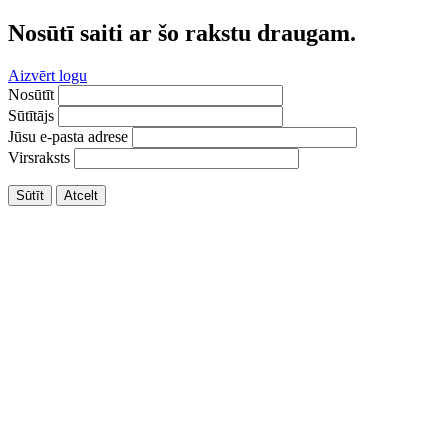
Nosūtī saiti ar šo rakstu draugam.
Aizvērt logu
Nosūtīt
Sūtītājs
Jūsu e-pasta adrese
Virsraksts
Sūtīt
Atcelt