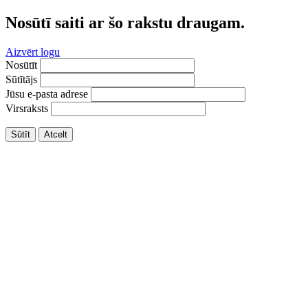
Nosūtī saiti ar šo rakstu draugam.
Aizvērt logu
Nosūtīt
Sūtītājs
Jūsu e-pasta adrese
Virsraksts
Sūtīt
Atcelt