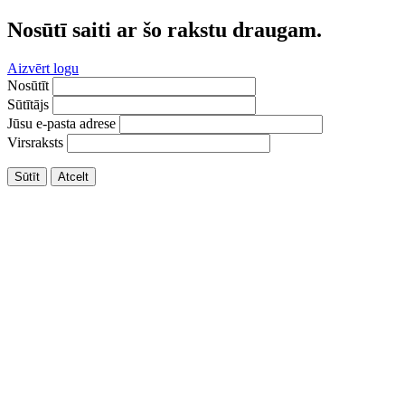
Nosūtī saiti ar šo rakstu draugam.
Aizvērt logu
Nosūtīt
Sūtītājs
Jūsu e-pasta adrese
Virsraksts
Sūtīt
Atcelt