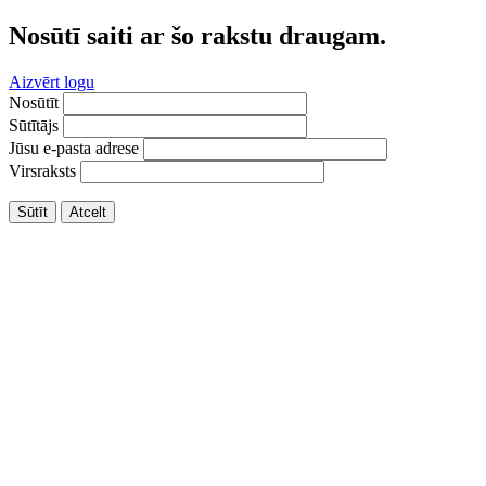
Nosūtī saiti ar šo rakstu draugam.
Aizvērt logu
Nosūtīt
Sūtītājs
Jūsu e-pasta adrese
Virsraksts
Sūtīt
Atcelt