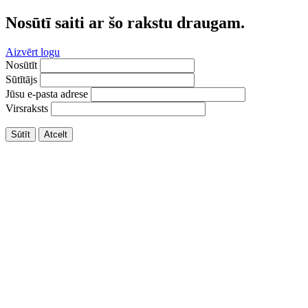
Nosūtī saiti ar šo rakstu draugam.
Aizvērt logu
Nosūtīt
Sūtītājs
Jūsu e-pasta adrese
Virsraksts
Sūtīt
Atcelt