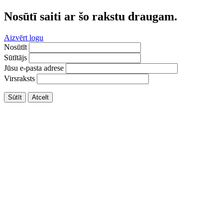
Nosūtī saiti ar šo rakstu draugam.
Aizvērt logu
Nosūtīt
Sūtītājs
Jūsu e-pasta adrese
Virsraksts
Sūtīt
Atcelt