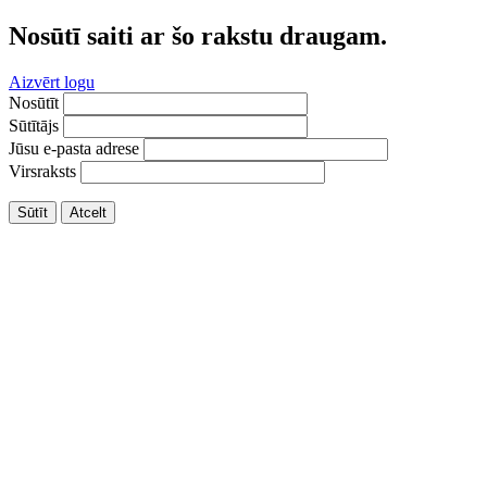
Nosūtī saiti ar šo rakstu draugam.
Aizvērt logu
Nosūtīt
Sūtītājs
Jūsu e-pasta adrese
Virsraksts
Sūtīt
Atcelt