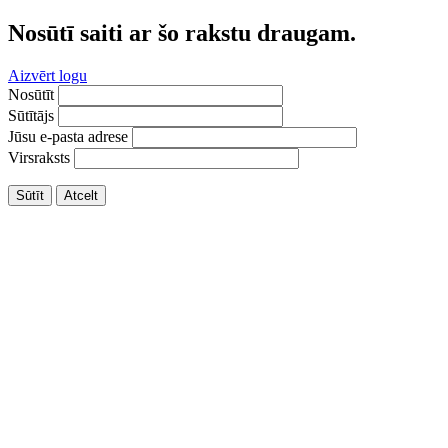
Nosūtī saiti ar šo rakstu draugam.
Aizvērt logu
Nosūtīt
Sūtītājs
Jūsu e-pasta adrese
Virsraksts
Sūtīt
Atcelt