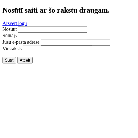
Nosūtī saiti ar šo rakstu draugam.
Aizvērt logu
Nosūtīt
Sūtītājs
Jūsu e-pasta adrese
Virsraksts
Sūtīt
Atcelt