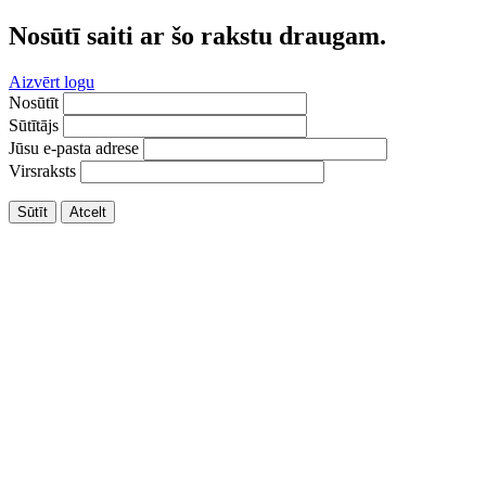
Nosūtī saiti ar šo rakstu draugam.
Aizvērt logu
Nosūtīt
Sūtītājs
Jūsu e-pasta adrese
Virsraksts
Sūtīt
Atcelt