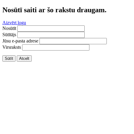
Nosūtī saiti ar šo rakstu draugam.
Aizvērt logu
Nosūtīt
Sūtītājs
Jūsu e-pasta adrese
Virsraksts
Sūtīt
Atcelt