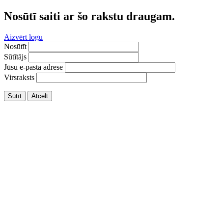
Nosūtī saiti ar šo rakstu draugam.
Aizvērt logu
Nosūtīt
Sūtītājs
Jūsu e-pasta adrese
Virsraksts
Sūtīt
Atcelt